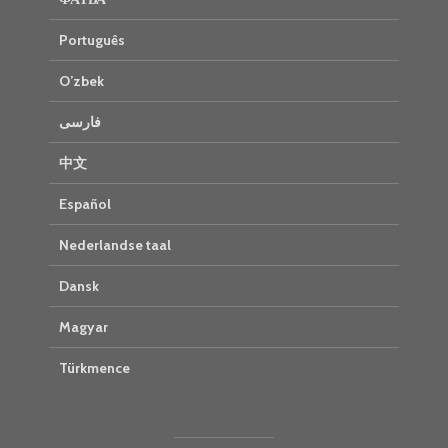
Português
O’zbek
فارسی
中文
Español
Nederlandse taal
Dansk
Magyar
Türkmence