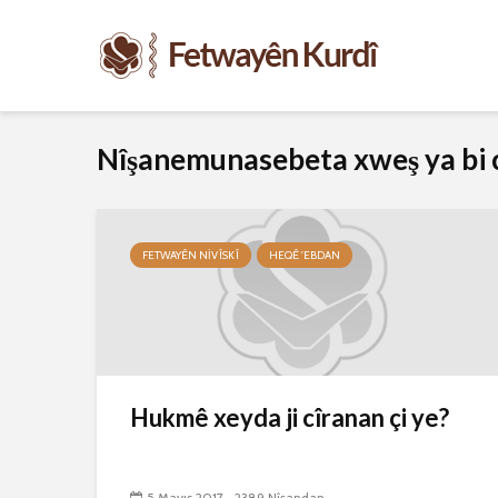
Nîşanemunasebeta xweş ya bi 
FETWAYÊN NIVÎSKÎ
HEQÊ 'EBDAN
Hukmê xeyda ji cîranan çi ye?
5 Mayıs 2017
2389 Nîşandan