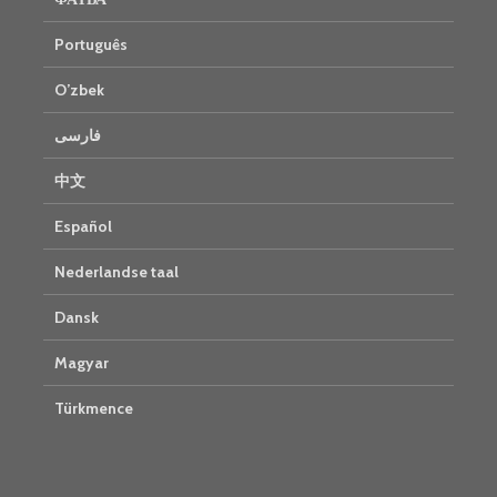
Português
O’zbek
فارسی
中文
Español
Nederlandse taal
Dansk
Magyar
Türkmence