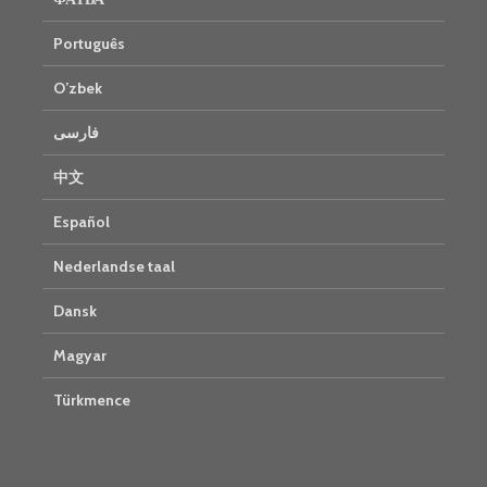
Português
O’zbek
فارسی
中文
Español
Nederlandse taal
Dansk
Magyar
Türkmence