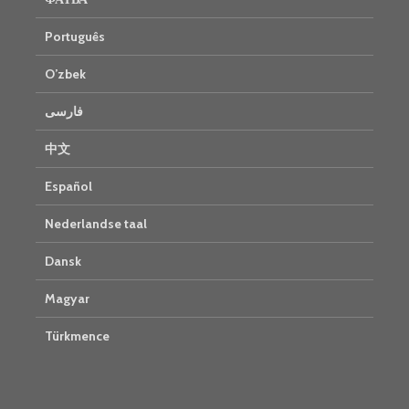
Português
O’zbek
فارسی
中文
Español
Nederlandse taal
Dansk
Magyar
Türkmence