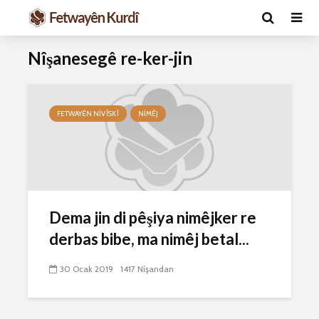
Nîşanesegê re-ker-jin
FETWAYÊN NIVÎSKÎ
NIMÊJ
Ma caiz e mirov
Ma caiz e 
Dema jin di pêşiya nimêjker re
silavê bide Rîyê
hakim û p
Pîroz ê Cenabê
29 Ekim 
derbas bibe, ma nimêj betal...
Pêxember û şûşeya
2634 Nîşan
wê sê caran maç
30 Ocak 2019
1417 Nîşandan
bike û bibe ser
Hukmê li s
eniya xwe?
kişandina
çi ye?
2 Kasım 2021
2774 Nîşandan
28 Ekim 