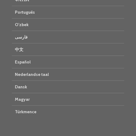
Português
O’zbek
فارسی
中文
Español
Nederlandse taal
Dansk
Magyar
Türkmence