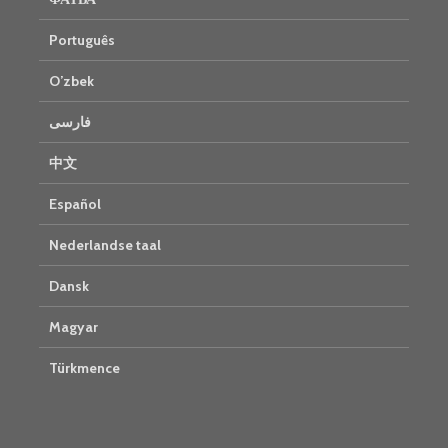
Português
O’zbek
فارسی
中文
Español
Nederlandse taal
Dansk
Magyar
Türkmence