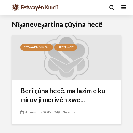
Nîşaneveşartina çûyina hecê
FETWAYÊN NIVÎSKÎ
HEC-'UMRE
Ma caiz e mirov
Ma caiz e 
Berî çûna hecê, ma lazim e ku
silavê bide Rîyê
hakim û p
Pîroz ê Cenabê
29 Ekim 
mirov ji merivên xwe...
Pêxember û şûşeya
2627 Nîşan
wê sê caran maç
4 Temmuz 2015
2497 Nîşandan
bike û bibe ser
Hukmê li s
eniya xwe?
kişandina
çi ye?
2 Kasım 2021
2770 Nîşandan
28 Ekim 