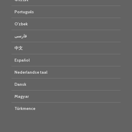
Português
O’zbek
فارسی
中文
Español
Nederlandse taal
Dansk
Magyar
Türkmence