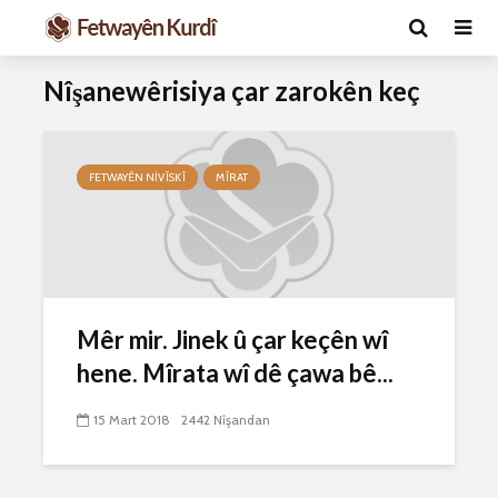
Nîşanewêrisiya çar zarokên keç
FETWAYÊN NIVÎSKÎ
MÎRAT
Ma caiz e mirov
Ma caiz e 
Mêr mir. Jinek û çar keçên wî
silavê bide Rîyê
hakim û p
Pîroz ê Cenabê
29 Ekim 
hene. Mîrata wî dê çawa bê...
Pêxember û şûşeya
2634 Nîşan
wê sê caran maç
15 Mart 2018
2442 Nîşandan
bike û bibe ser
Hukmê li s
eniya xwe?
kişandina
çi ye?
2 Kasım 2021
2774 Nîşandan
28 Ekim 