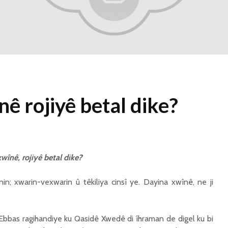
1 Kasım 2021
2341 Nîşandan
Ma kesekî bêrî
dikare li pêşiya
cemaetê melatiyê
bike?
30 Ekim 2021
2434 Nîşandan
ê rojiyê betal dike?
wînê, rojiyê betal dike?
nin; xwarin-vexwarin û têkiliya cinsî ye. Dayina xwînê, ne ji
 ‘Ebbas ragihandiye ku Qasidê Xwedê di îhraman de digel ku bi