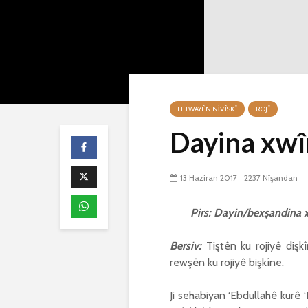
FETWAYÊN NIVÎSKÎ
ROJÎ
Dayina xwîn
13 Haziran 2017
2237 Nîşandan
Pirs: Dayin/bexşandina x
Bersiv:
Tiştên ku rojiyê dişkî
rewşên ku rojiyê bişkîne.
Ji sehabiyan ‘Ebdullahê kurê