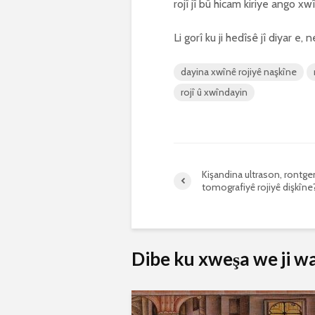
rojî jî bû hicam kiriye ango x
Li gorî ku ji hedîsê jî diyar e,
dayina xwînê rojiyê naşkîne
rojî û xwîndayin
Kişandina ultrason, rontge
tomografiyê rojiyê dişkîne
Dibe ku xweşa we ji wan