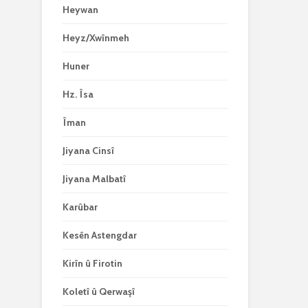
Heywan
Heyz/Xwînmeh
Huner
Hz. Îsa
Îman
Jiyana Cinsî
Jiyana Malbatî
Karûbar
Kesên Astengdar
Kirîn û Firotin
Koletî û Qerwaşî