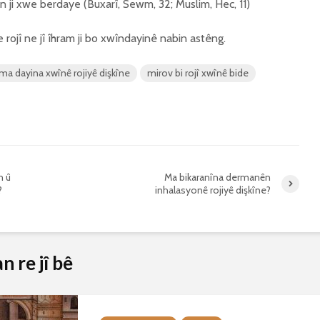
wîn ji xwe berdaye (Buxarî, Sewm, 32; Muslim, Hec, 11)
 ne rojî ne jî îhram ji bo xwîndayinê nabin astêng.
ma dayina xwînê rojiyê dişkîne
mirov bi rojî xwînê bide
n û
Ma bikaranîna dermanên
?
inhalasyonê rojiyê dişkîne?
 re jî bê