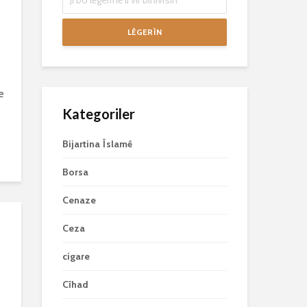
LÊGERÎN
e
e
Kategoriler
Bijartina Îslamê
Borsa
Cenaze
Ceza
cigare
Cîhad