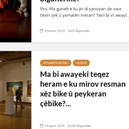
Pirs: Ma guneh e ku jin di şanoyan de xwe
têxin şek û şemalên meran? Yanî bi vî awayî..
4 Kasım 2021
2633 Nîşandan
FETWAYÊN NIVÎSKÎ
HUNER
Ma bi awayekî teqez
heram e ku mirov resman
xêz bike û peykeran
çêbike?...
3 Kasım 2021
3038 Nîşandan