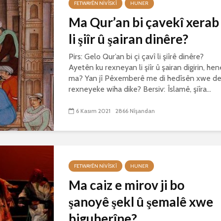
FETWAYÊN NIVÎSKÎ
HUNER
Ma Qur’an bi çavekî xerab
li şiîr û şairan dinêre?
Pirs: Gelo Qur’an bi çi çavî li şiîrê dinêre?
Ayetên ku rexneyan li şiîr û şairan digirin, hen
ma? Yan jî Pêxemberê me di hedîsên xwe d
rexneyeke wiha dike? Bersiv: Îslamê, şiîra...
6 Kasım 2021
2866 Nîşandan
FETWAYÊN NIVÎSKÎ
HUNER
Ma caiz e mirov ji bo
şanoyê şekl û şemalê xwe
biguherîne?