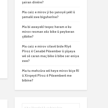
şairan dinêre?
Ma caiz e mirov ji bo şanoyê şekl û
şemalê xwe biguherîne?
Ma bi awayekî teqez heram e ku
mirov resman xêz bike û peykeran
çêbike?
Ma caiz e mirov silavê bide Rîyê
Pîroz ê Cenabê Pêxember û şûşeya
wê sê caran maç bike û bibe ser eniya
xwe?
Ma tu mehzûra wê heye mirov biçe Rî
û Xirqeyê Pîroz ê Pêxemberê me
bibine?