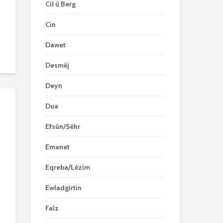
Cil û Berg
Cin
.
Dawet
Desmêj
Deyn
Dua
Efsûn/Sêhr
Emanet
Eqreba/Lêzim
Ewladgirtin
Faîz