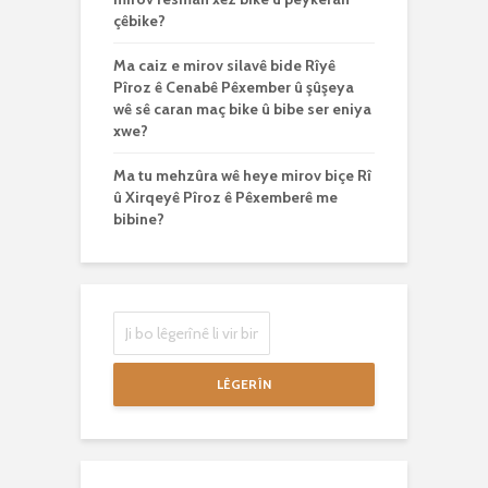
çêbike?
Ma caiz e mirov silavê bide Rîyê
Pîroz ê Cenabê Pêxember û şûşeya
wê sê caran maç bike û bibe ser eniya
xwe?
Ma tu mehzûra wê heye mirov biçe Rî
û Xirqeyê Pîroz ê Pêxemberê me
bibine?
LÊGERÎN