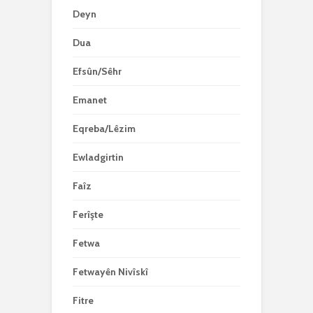
Deyn
Dua
Efsûn/Sêhr
Emanet
Eqreba/Lêzim
Ewladgirtin
Faîz
Ferîşte
Fetwa
Fetwayên Nivîskî
Fitre