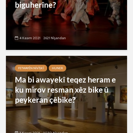
biguherîne?
4 Kasım 2021
2621 Nîşandan
FETWAYÊN NIVÎSKÎ
HUNER
Ma bi awayekî teqez heram e
ku mirov resman xêz bike û
peykeran çêbike?
3 Kasım 2021
3030 Nîşandan