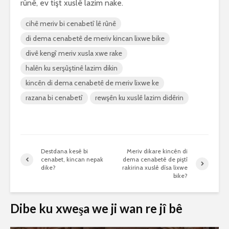
rûnê, ev tişt xuslê lazim nake.
cihê meriv bi cenabetî lê rûnê
di dema cenabetê de meriv kincan lixwe bike
divê kengî meriv xusla xwe rake
halên ku serşûştinê lazim dikin
kincên di dema cenabetê de meriv lixwe ke
razana bi cenabetî
rewşên ku xuslê lazim didêrin
Destdana kesê bi
Meriv dikare kincên di
cenabet, kincan nepak
dema cenabetê de piştî
dike?
rakirina xuslê dîsa lixwe
bike?
Dibe ku xweşa we ji wan re jî bê