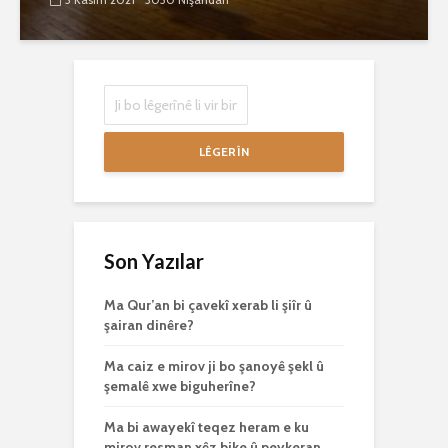
LÊGERÎN
Son Yazılar
Ma Qur’an bi çavekî xerab li şiîr û
şairan dinêre?
Ma caiz e mirov ji bo şanoyê şekl û
şemalê xwe biguherîne?
Ma bi awayekî teqez heram e ku
mirov resman xêz bike û peykeran