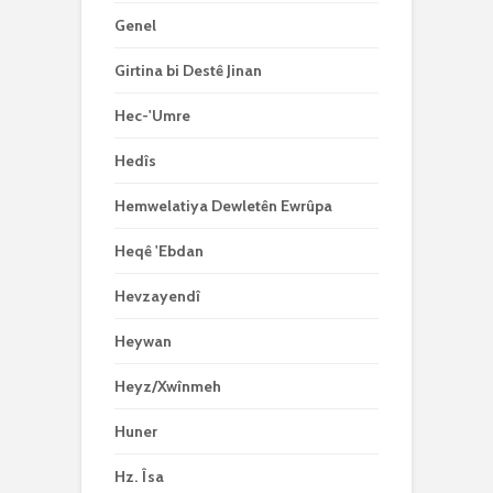
Genel
Girtina bi Destê Jinan
Hec-'Umre
Hedîs
Hemwelatiya Dewletên Ewrûpa
Heqê 'Ebdan
Hevzayendî
Heywan
Heyz/Xwînmeh
Huner
Hz. Îsa