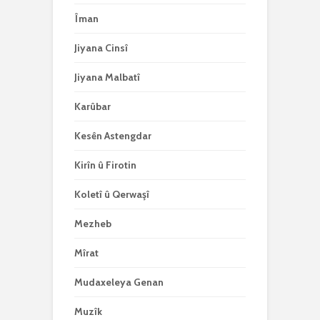
Îman
Jiyana Cinsî
Jiyana Malbatî
Karûbar
Kesên Astengdar
Kirîn û Firotin
Koletî û Qerwaşî
Mezheb
Mîrat
Mudaxeleya Genan
Muzîk