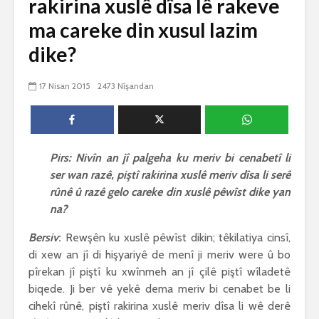
rakirina xuslê dîsa lê rakeve
biguherîn
2544 Nîşandan
ma careke din xusul lazim
 wê
4 Kasım 
e Rî
Him kişandina
2621 Nîşand
dike?
 ê
cigareyê him jî
xwarinên birûn ji bo
Ma bi awa
tendirustiya
teqez her
17 Nisan 2015
2473 Nîşandan
mirovan bi zirar in.
mirov res
Gelo hukmê li ser
bike û pe
her duyan wek hev
çêbike?
e?
3 Kasım 
27 Ekim 2021
Pirs: Nivîn an jî palgeha ku meriv bi cenabetî li
3030 Nîşan
iyê
3067 Nîşandan
ser wan razê, piştî rakirina xuslê meriv dîsa li serê
rûnê û razê gelo careke din xuslê pêwîst dike yan
na?
Bersiv
:
Rewşên ku xuslê pêwîst dikin; têkilatiya cinsî,
di xew an jî di hişyariyê de menî ji meriv were û bo
pîrekan jî piştî ku xwînmeh an jî çilê piştî wîladetê
biqede. Ji ber vê yekê dema meriv bi cenabet be li
cihekî rûnê, piştî rakirina xuslê meriv dîsa li wê derê