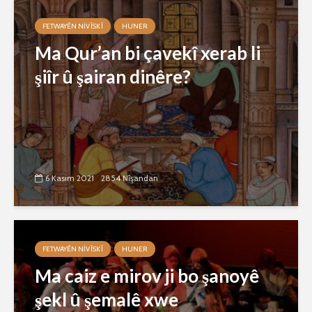
FETWAYÊN NIVÎSKÎ
HUNER
Ma Qur’an bi çavekî xerab li
şiîr û şairan dinêre?
6 Kasım 2021
2854 Nîşandan
FETWAYÊN NIVÎSKÎ
HUNER
Ma caiz e mirov ji bo şanoyê
şekl û şemalê xwe