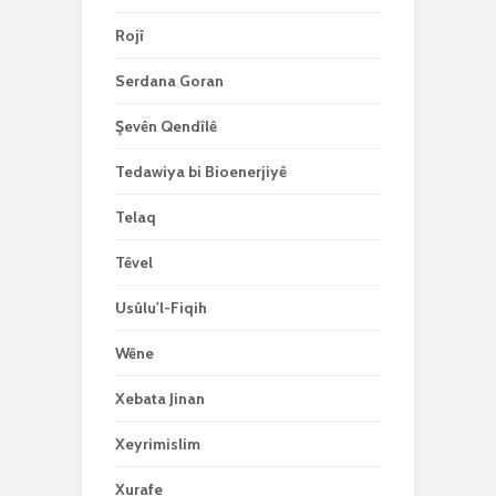
Rojî
Serdana Goran
Şevên Qendîlê
Tedawiya bi Bioenerjiyê
Telaq
Têvel
Usûlu'l-Fiqih
Wêne
Xebata Jinan
Xeyrimislim
Xurafe