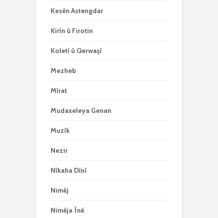
Kesên Astengdar
Kirîn û Firotin
Koletî û Qerwaşî
Mezheb
Mîrat
Mudaxeleya Genan
Muzîk
Nezir
Nîkaha Dînî
Nimêj
Nimêja Înê