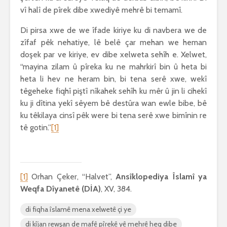
vî halî de pîrek dibe xwediyê mehrê bi temamî.
Di pirsa xwe de we îfade kiriye ku di navbera we de
zîfaf pêk nehatiye, lê belê çar mehan we heman
doşek par ve kiriye, ev dibe xelweta sehîh e. Xelwet,
“mayina zilam û pîreka ku ne mahrkirî bin û heta bi
heta li hev ne heram bin, bi tena serê xwe, wekî
têgeheke fiqhî piştî nîkahek sehîh ku mêr û jin li cihekî
ku ji dîtina yekî sêyem bê destûra wan ewle bibe, bê
ku têkilaya cinsî pêk were bi tena serê xwe bimînin re
tê gotin.”
[1]
[1]
Orhan Çeker, “Halvet”,
Ansîklopediya Îslamî ya
Weqfa Dîyanetê (DİA)
, XV, 384.
di fiqha îslamê mena xelwetê çi ye
di kîjan rewşan de mafê pîrekê yê mehrê heq dibe