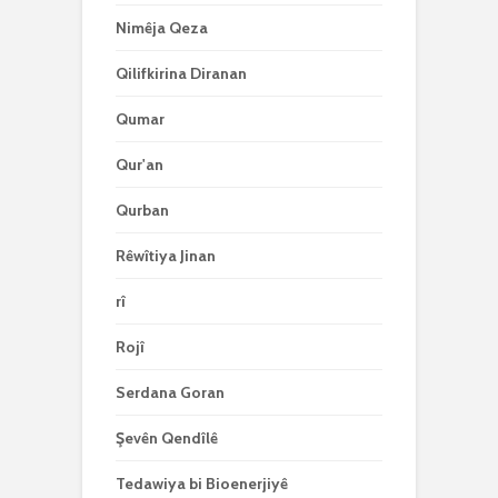
Nimêja Qeza
Qilifkirina Diranan
Qumar
Qur'an
Qurban
Rêwîtiya Jinan
rî
Rojî
Serdana Goran
Şevên Qendîlê
Tedawiya bi Bioenerjiyê