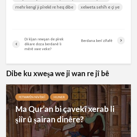
mehr kengî ji pîrekê re heq dibe
xelweta sehîh e çi ye
Di kîjan rewşan de pîrek
Berdana berî zîfafê
dikare doza berdanê li
mêrê xwe veke?
Dibe ku xweşa we ji wan re jî bê
FETWAYÊN NIVÎSKÎ
HUNER
Ma Qur’an bi çavekî xerab li
şiîr û şairan dinêre?