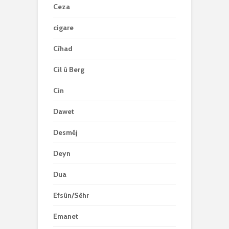
Ceza
cigare
Cîhad
Cil û Berg
Cin
Dawet
Desmêj
Deyn
Dua
Efsûn/Sêhr
Emanet