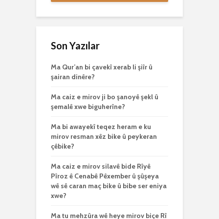
Son Yazılar
Ma Qur’an bi çavekî xerab li şiîr û
şairan dinêre?
Ma caiz e mirov ji bo şanoyê şekl û
şemalê xwe biguherîne?
Ma bi awayekî teqez heram e ku
mirov resman xêz bike û peykeran
çêbike?
Ma caiz e mirov silavê bide Rîyê
Pîroz ê Cenabê Pêxember û şûşeya
wê sê caran maç bike û bibe ser eniya
xwe?
Ma tu mehzûra wê heye mirov biçe Rî