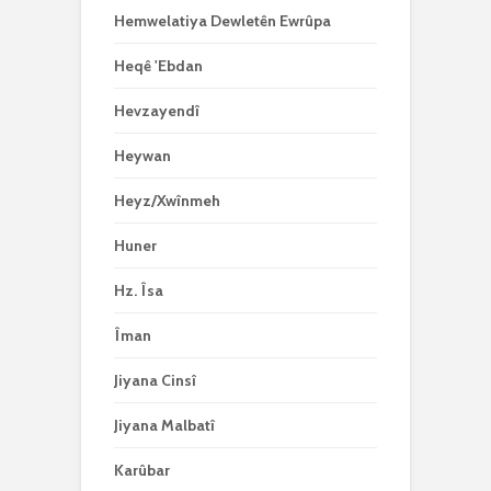
Hemwelatiya Dewletên Ewrûpa
Heqê 'Ebdan
Hevzayendî
Heywan
Heyz/Xwînmeh
Huner
Hz. Îsa
Îman
Jiyana Cinsî
Jiyana Malbatî
Karûbar