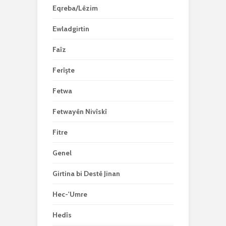
Eqreba/Lêzim
Ewladgirtin
Faîz
Ferîşte
Fetwa
Fetwayên Nivîskî
Fitre
Genel
Girtina bi Destê Jinan
Hec-'Umre
Hedîs