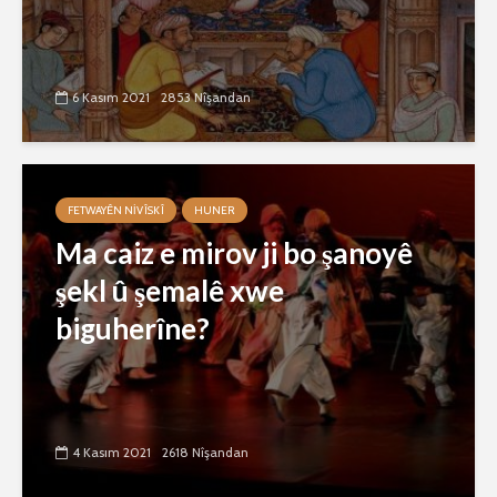
6 Kasım 2021
2853 Nîşandan
FETWAYÊN NIVÎSKÎ
HUNER
Ma caiz e mirov ji bo şanoyê
şekl û şemalê xwe
biguherîne?
4 Kasım 2021
2618 Nîşandan