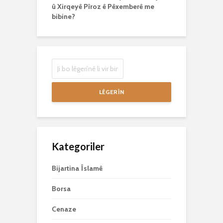
û Xirqeyê Pîroz ê Pêxemberê me
bibine?
LÊGERÎN
Kategoriler
Bijartina Îslamê
Borsa
Cenaze