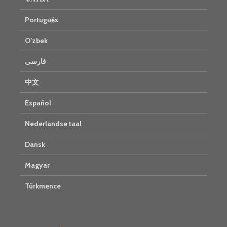
Português
O’zbek
فارسی
中文
Español
Nederlandse taal
Dansk
Magyar
Türkmence