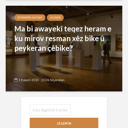
FETWAYÊN NIVÎSKÎ
HUNER
Ma bi awayekî teqez heram e
ku mirov resman xêz bike û
peykeran çêbike?
3 Kasım 2021
3026 Nîşandan
LÊGERÎN