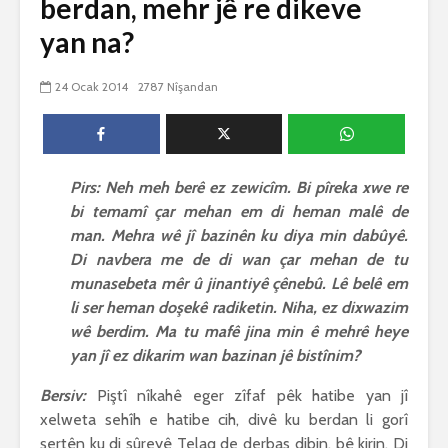
berdan, mehr jê re dikeve
biguherîn
2542 Nîşandan
yan na?
 wê
4 Kasım 
e Rî
Him kişandina
2618 Nîşan
 ê
cigareyê him jî
24 Ocak 2014
2787 Nîşandan
xwarinên birûn ji bo
Ma bi awa
tendirustiya
teqez her
mirovan bi zirar in.
mirov res
Gelo hukmê li ser
bike û pe
her duyan wek hev
çêbike?
Pirs: Neh meh berê ez zewicîm. Bi pîreka xwe re
e?
3 Kasım 
bi temamî çar mehan em di heman malê de
27 Ekim 2021
3026 Nîşan
man. Mehra wê jî bazinên ku diya min dabûyê.
iyê
3066 Nîşandan
Di navbera me de di wan çar mehan de tu
munasebeta mêr û jinantiyê çênebû. Lê belê em
li ser heman doşekê radiketin. Niha, ez dixwazim
wê berdim. Ma tu mafê jina min ê mehrê heye
yan jî ez dikarim wan bazinan jê bistînim?
Bersiv:
Piştî nîkahê eger zîfaf pêk hatibe yan jî
xelweta sehîh e hatibe cih, divê ku berdan li gorî
şertên ku di sûreyê Telaq de derbas dibin, bê kirin. Di