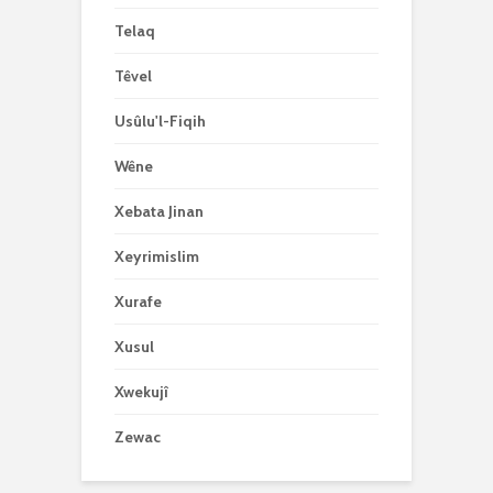
Telaq
Têvel
Usûlu'l-Fiqih
Wêne
Xebata Jinan
Xeyrimislim
Xurafe
Xusul
Xwekujî
Zewac