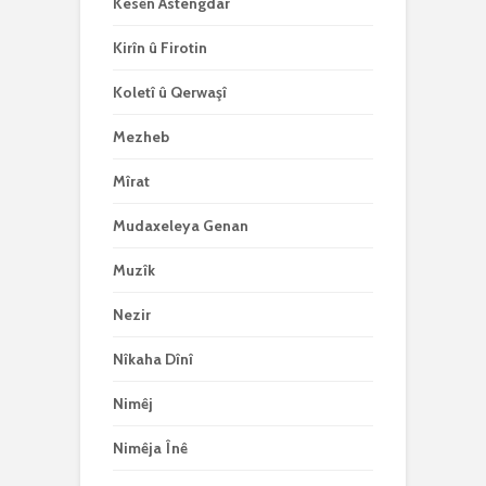
Kesên Astengdar
Kirîn û Firotin
Koletî û Qerwaşî
Mezheb
Mîrat
Mudaxeleya Genan
Muzîk
Nezir
Nîkaha Dînî
Nimêj
Nimêja Înê