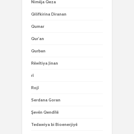
Nimêja Qeza
Qilifkirina Diranan
Qumar
Qur'an
Qurban
Rêwîtiya Jinan
rî
Rojî
Serdana Goran
Şevên Qendîlê
Tedawiya bi Bioenerjiyê