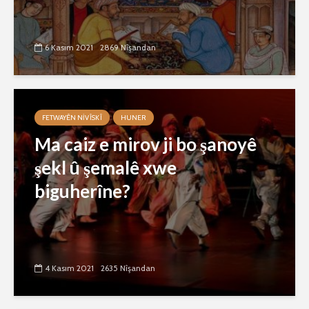
6 Kasım 2021
2869 Nîşandan
FETWAYÊN NIVÎSKÎ
HUNER
Ma caiz e mirov ji bo şanoyê
şekl û şemalê xwe
biguherîne?
4 Kasım 2021
2635 Nîşandan