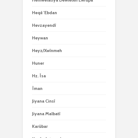
Hemwelatiya Dewletên Ewrûpa
Heqê 'Ebdan
Hevzayendî
Heywan
Heyz/Xwînmeh
Huner
Hz. Îsa
Îman
Jiyana Cinsî
Jiyana Malbatî
Karûbar