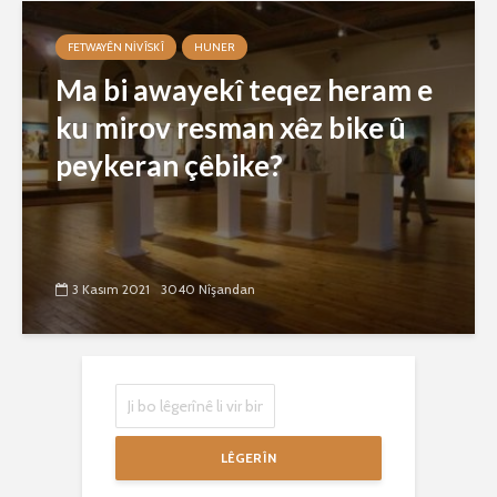
FETWAYÊN NIVÎSKÎ
HUNER
Ma bi awayekî teqez heram e
ku mirov resman xêz bike û
peykeran çêbike?
3 Kasım 2021
3040 Nîşandan
LÊGERÎN