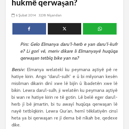
hukmê qerwaşan?
biguherîn
2554 Nîşandan
 wê
4 Kasım 
6 Şubat 2014
3238 Nîşandan
e Rî
Him kişandina
2635 Nîşan
 ê
cigareyê him jî
xwarinên birûn ji bo
Ma bi awa
tendirustiya
teqez her
mirovan bi zirar in.
mirov res
Pirs: Gelo Elmanya daru’l-herb e yan daru’l-kufr
Gelo hukmê li ser
bike û pe
e? Li gorî vê, meriv dikare li Elmanyayê huqûqa
her duyan wek hev
çêbike?
e?
3 Kasım 
qerwaşan tetbîq bike yan na?
27 Ekim 2021
3040 Nîşa
iyê
Bersiv:
Elmanya welatekî ku peymana aştiyê pê re
3077 Nîşandan
hatiye kirin. Ango “daru’l-sulh” e û bi milyonan kesên
misilman dikarin dinî xwe lê bijîn û îbadetên xwe lê
bikin. Lewra daru’l-sulh, ji welatên ku peymana aştiyê
bi wan re hatiye kirin re tê gotin. Lê belê eger daru’l-
herb jî bê jimartin, bi tu awayî huqûqa qerwaşan lê
nayê tetbîqkirin. Lewra Qur’an, hemî têkilatiyên cinsî
heta ya bi qerwaşan re jî dema bê nîkah be, qedexe
dike.