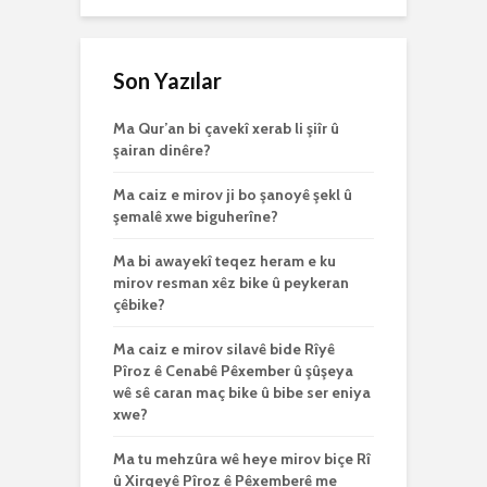
Son Yazılar
Ma Qur’an bi çavekî xerab li şiîr û
şairan dinêre?
Ma caiz e mirov ji bo şanoyê şekl û
şemalê xwe biguherîne?
Ma bi awayekî teqez heram e ku
mirov resman xêz bike û peykeran
çêbike?
Ma caiz e mirov silavê bide Rîyê
Pîroz ê Cenabê Pêxember û şûşeya
wê sê caran maç bike û bibe ser eniya
xwe?
Ma tu mehzûra wê heye mirov biçe Rî
û Xirqeyê Pîroz ê Pêxemberê me