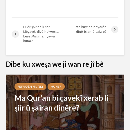
Di êrîşbirina li ser
Ma kuştina neyarên
Lîbyayê, divê helwesta
dînê Îslamê caiz e?
kesê Misliman çawa
bûna?
Dibe ku xweşa we ji wan re jî bê
FETWAYÊN NIVÎSKÎ
HUNER
Ma Qur’an bi çavekî xerab li
şiîr û şairan dinêre?