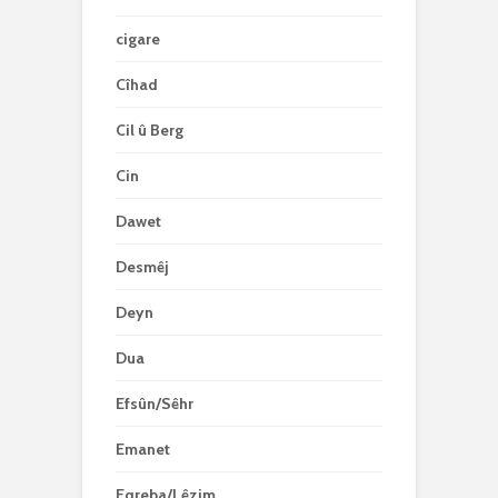
cigare
Cîhad
Cil û Berg
Cin
Dawet
Desmêj
Deyn
Dua
Efsûn/Sêhr
Emanet
Eqreba/Lêzim