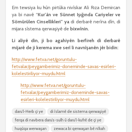
Em tewsiya ku hûn pirtûka nivîskar Ali Rıza Demircan
ya bi navê “
Kur’ân ve Sünnet Işığında Cariyeler ve
Sömürülen Cinsellikleri
” ya
di derbarê nerîna dîn, di
mijara sîstema qerwaşiyê de
bixwînin.
Li aliyê din, ji bo agahiyên berfireh di derbarê
mijarê de ji kerema xwe serî li navnîşanên jêr bidin:
http://www.fetva.net/goruntulu-
fetvalar/peygamberimiz-doneminde-savas-esirleri-
kolelestiriliyor-muydu.html
http://www.fetva.net/goruntulu-
fetvalar/peygamberimiz-doneminde-savas-
esirleri-kolelestiriliyor-muydu.html
daru’l-Herb çi ye
di îslamê de sistema qerwaşiyê
ferqa di navbera daru’s-sulh û daru’l-kufrê de çi ye
huqûqa werwaşan
zewaca bi qerwaşan bê nîkah