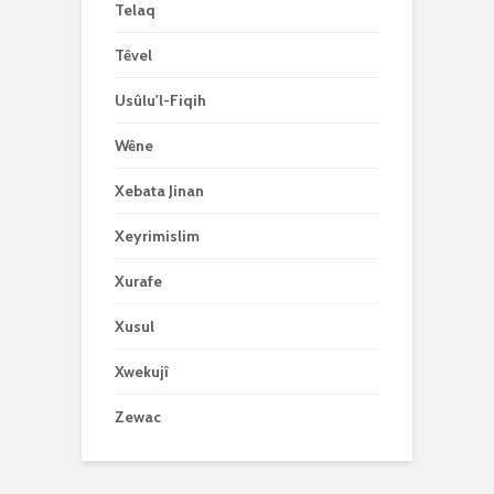
Telaq
Têvel
Usûlu'l-Fiqih
Wêne
Xebata Jinan
Xeyrimislim
Xurafe
Xusul
Xwekujî
Zewac