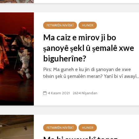
FETWAYÊN NIVÎSKÎ
HUNER
Ma caiz e mirov ji bo
şanoyê şekl û şemalê xwe
biguherîne?
Pirs: Ma guneh e ku jin di şanoyan de xwe
têxin şek û şemalên meran? Yanî bi vî awayî..
4 Kasım 2021
2634 Nîşandan
FETWAYÊN NIVÎSKÎ
HUNER