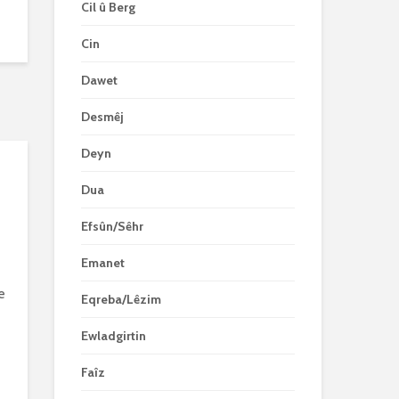
Cil û Berg
Cin
Dawet
Desmêj
Deyn
Dua
Efsûn/Sêhr
Emanet
e
Eqreba/Lêzim
e
Ewladgirtin
Faîz