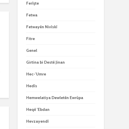
Ferîşte
Fetwa
Fetwayên Nivîskî
Fitre
Genel
Girtina bi Destê Jinan
.
Hec-'Umre
Hedîs
Hemwelatiya Dewletên Ewrûpa
Heqê 'Ebdan
Hevzayendî