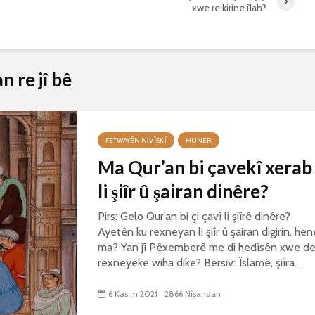
xwe re kirine îlah?
 re jî bê
FETWAYÊN NIVÎSKÎ
HUNER
Ma Qur’an bi çavekî xerab
li şiîr û şairan dinêre?
Pirs: Gelo Qur’an bi çi çavî li şiîrê dinêre?
Ayetên ku rexneyan li şiîr û şairan digirin, hen
ma? Yan jî Pêxemberê me di hedîsên xwe d
rexneyeke wiha dike? Bersiv: Îslamê, şiîra...
6 Kasım 2021
2866 Nîşandan