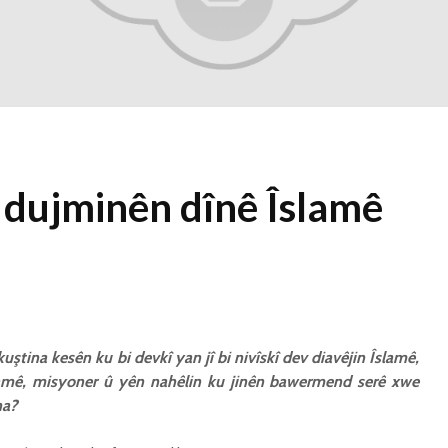
1 Kasım 2021
2342 Nîşandan
Ma kesekî bêrî
dikare li pêşiya
cemaetê melatiyê
bike?
30 Ekim 2021
2434 Nîşandan
 dujminên dînê Îslamê
kuştina kesên ku bi devkî yan jî bi nivîskî dev diavêjin Îslamê,
amê, misyoner û yên nahêlin ku jinên bawermend serê xwe
na?