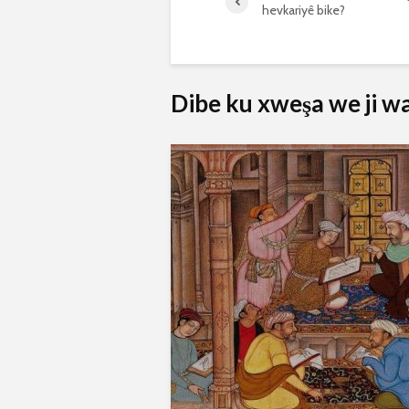
hevkariyê bike?
Dibe ku xweşa we ji wan