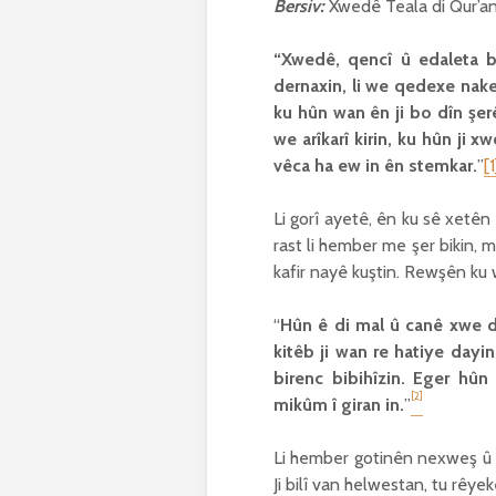
Bersiv:
Xwedê Teala di Qur’an
“Xwedê, qencî û edaleta b
dernaxin, li we qedexe nak
ku hûn wan ên ji bo dîn şerê
we arîkarî kirin, ku hûn ji x
vêca ha ew in ên stemkar.
”
[1
Li gorî ayetê, ên ku sê xetên
rast li hember me şer bikin, me
kafir nayê kuştin. Rewşên ku 
“
Hûn ê di mal û canê xwe d
kitêb ji wan re hatiye dayi
birenc bibihîzin. Eger hûn
[2]
mikûm î giran in.
”
Li hember gotinên nexweş û li
Ji bilî van helwestan, tu rêye