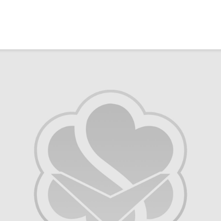
Ma caiz e mirov
silavê bide Rîyê
Pîroz ê Cenabê
Pêxember û şûşey
wê sê caran maç
bike û bibe ser
eniya xwe?
2 Kasım 2021
2778 Nîşandan
Ma tu mehzûra wê
heye mirov biçe R
û Xirqeyê Pîroz ê
Pêxemberê me
bibine?