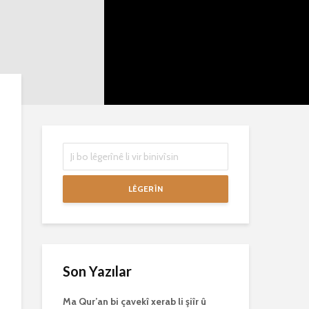
mirovan bi zirar in.
mirov resman
Gelo hukmê li ser
bike û peyke
her duyan wek hev
çêbike?
e?
3 Kasım 2021
27 Ekim 2021
3039 Nîşandan
3077 Nîşandan
LÊGERÎN
Son Yazılar
Ma Qur’an bi çavekî xerab li şiîr û