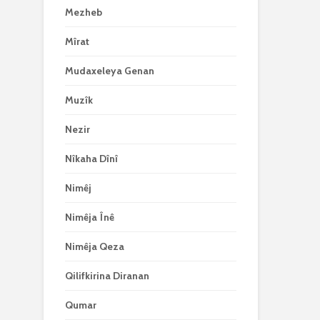
Mezheb
Mîrat
Mudaxeleya Genan
Muzîk
Nezir
Nîkaha Dînî
Nimêj
Nimêja Înê
Nimêja Qeza
Qilifkirina Diranan
Qumar