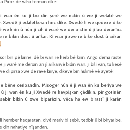
a Pîroz de wiha ferman dike:
i wan ên ku ji bo dîn şerê we nakin û we ji welatê we
e. Xwedê ji edaletkeran hez dike. Xwedê li we qedexe dike
 we kirin û hûn ji cih û warê we der xistin û ji bo deranîna
we re bikin dost û arîkar. Kî wan ji xwe re bike dost û arîkar,
]
 sor bin pê kirine, dê bi wan re herb bê kirin. Ango dema raste
 ji warê me derxin an jî arîkariyê bidin wan. Ji bilî van, tu kesê
we di pirsa xwe de rave kiriye, dikeve bin hukmê vê ayetê:
e bêne ceribandin. Misoger hûn ê ji wan ên ku beriya we
n û ji wan ên ku ji Xwedê re hevpişkan çêdikin, pir gotinên
 sebir bikin û xwe biparêzin, vêca ha ew birastî ji karên
 hember heqaretan, divê meriv bi sebir, tedbîr û bi biryar be.
ke din nahatiye nîşandan.