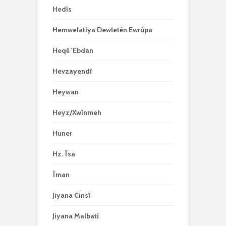
Hedîs
Hemwelatiya Dewletên Ewrûpa
Heqê 'Ebdan
Hevzayendî
Heywan
Heyz/Xwînmeh
Huner
Hz. Îsa
Îman
Jiyana Cinsî
Jiyana Malbatî