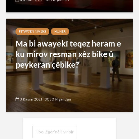
FETWAYÊN NIVÎSKÎ
HUNER
Ma bi awayekî teqez heram e
ku mirov resman xêz bike û
peykeran çêbike?
3 Kasım 2021
3030 Nîşandan