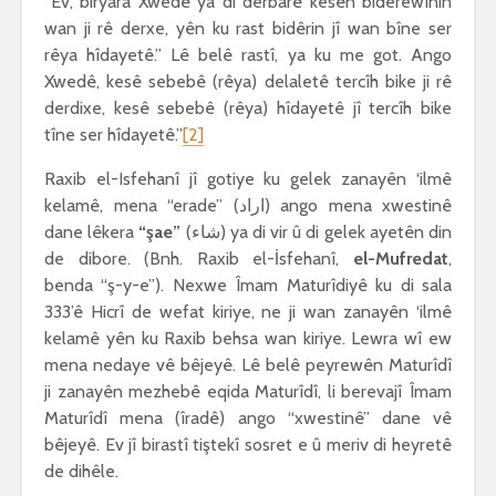
“Ev, biryara Xwedê ya di derbarê kesên biderewînin
wan ji rê derxe, yên ku rast bidêrin jî wan bîne ser
rêya hîdayetê.” Lê belê rastî, ya ku me got. Ango
Xwedê, kesê sebebê (rêya) delaletê tercîh bike ji rê
derdixe, kesê sebebê (rêya) hîdayetê jî tercîh bike
tîne ser hîdayetê.”
[2]
Raxib el-Isfehanî jî gotiye ku gelek zanayên ‘ilmê
kelamê, mena “erade” (اراد) ango mena xwestinê
dane lêkera
“şae”
(شاء) ya di vir û di gelek ayetên din
de dibore. (Bnh. Raxib el-İsfehanî,
el-Mufredat
,
benda “ş-y-e”). Nexwe Îmam Maturîdiyê ku di sala
333’ê Hicrî de wefat kiriye, ne ji wan zanayên ‘ilmê
kelamê yên ku Raxib behsa wan kiriye. Lewra wî ew
mena nedaye vê bêjeyê. Lê belê peyrewên Maturîdî
ji zanayên mezhebê eqida Maturîdî, li berevajî Îmam
Maturîdî mena (îradê) ango “xwestinê” dane vê
bêjeyê. Ev jî birastî tiştekî sosret e û meriv di heyretê
de dihêle.