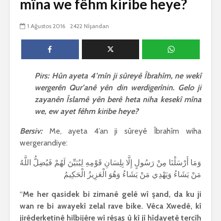
mîna we fêhm kiribe heye?
biguherîn
2544 Nîşandan
 wê
4 Kasım 
1 Ağustos 2016
2422 Nîşandan
e Rî
Him kişandina
2621 Nîşand
 ê
cigareyê him jî
xwarinên birûn ji bo
Ma bi awa
tendirustiya
teqez her
mirovan bi zirar in.
mirov res
Pirs: Hûn ayeta 4’mîn ji sûreyê Îbrahîm, ne wekî
Gelo hukmê li ser
bike û pe
wergerên Qur’anê yên din werdigerînin. Gelo ji
her duyan wek hev
çêbike?
e?
3 Kasım 
zayanên Îslamê yên berê heta niha kesekî mîna
27 Ekim 2021
3030 Nîşan
we, ew ayet fêhm kiribe heye?
iyê
3067 Nîşandan
Bersiv:
Me, ayeta 4’an ji sûreyê Îbrahîm wiha
wergerandiye:
وَمَا أَرْسَلْنَا مِنْ رَسُولٍ إِلَّا بِلِسَانِ قَوْمِهِ لِيُبَيِّنَ لَهُمْ فَيُضِلُّ اللَّهُ
مَنْ يَشَاءُ وَيَهْدِي مَنْ يَشَاءُ وَهُوَ الْعَزِيزُ الْحَكِيمُ
“
Me her qasidek bi zimanê gelê wî şand, da ku ji
wan re bi awayekî zelal rave bike. Vêca Xwedê, kî
jirêderketinê hilbijêre wî rêşaş û kî jî hîdayetê tercîh