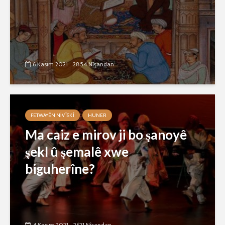
6 Kasım 2021
2854 Nîşandan
FETWAYÊN NIVÎSKÎ
HUNER
Ma caiz e mirov ji bo şanoyê
şekl û şemalê xwe
biguherîne?
4 Kasım 2021
2621 Nîşandan