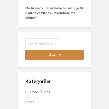
Ma tu mehzûra wê heye mirov biçe Rî
û Xirqeyê Pîroz ê Pêxemberê me
bibine?
LÊGERÎN
Kategoriler
Bijartina Îslamê
Borsa