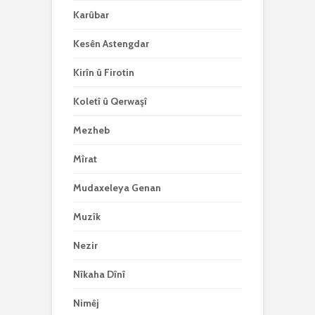
Karûbar
Kesên Astengdar
Kirîn û Firotin
Koletî û Qerwaşî
Mezheb
Mîrat
Mudaxeleya Genan
Muzîk
Nezir
Nîkaha Dînî
Nimêj