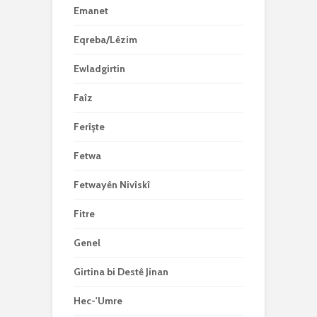
Emanet
Eqreba/Lêzim
Ewladgirtin
Faîz
Ferîşte
Fetwa
Fetwayên Nivîskî
Fitre
Genel
Girtina bi Destê Jinan
Hec-'Umre