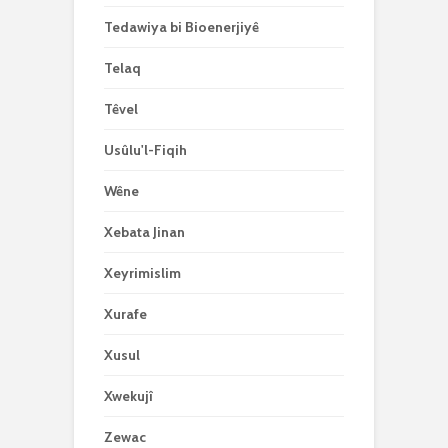
Tedawiya bi Bioenerjiyê
Telaq
Têvel
Usûlu'l-Fiqih
Wêne
Xebata Jinan
Xeyrimislim
Xurafe
Xusul
Xwekujî
Zewac