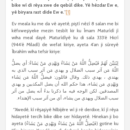
bike wî di rêya xwe de qebûl dike. Yê hêzdar Ew e,
yê biryara rast dide Ew e.
”
[1]
Ev meala ku me da vê ayetê, piştî nêzî 8 salan me bi
kêfxweşiyeke mezin tesbît kir ku Îmam Maturîdî jî
wiha meal dayê. Maturîdîyê ku di sala 333’ê Hicrî
(944’ê Miladî) de wefat kiriye, ayeta 4’an ji sûreyê
Îbrahîm wiha tefsir kiriye:
لِيُبَيِّنَ لَهُمْ فَيُضِلُّ اللَّهُ مَنْ يَشَاءُ وَيَهْدِي مَنْ يَشَاءُ: أي يضلُّ
اللّهُ مَن آثر سبب الضلال و يهدي مَن آثر سبب الذي به
يهتدي ، يهدي ذلك. وقال قائلون: فيضلُّ اللّهُ مَن يَشَاء
وَيَهْدِي مَن يَشَاء، هذا حكم الله أن يضل المكذبين و يهدي
المصدقين. لكن الوجه فيه ما ذكرنا بدءً أنه يضل من آثر
سبب الضلال ويهدي من يشاء، أي من آثر سبب الإهتداء.
“Xwedê, kî rêşaşiyê hilbijêre wî ji rê derdixe, kî jî rêya
hidayetê tercîh bike dibe ser hîdayetê. Hinekan ji bo
ayeta (فَيُضِلُّ اللَّهُ مَنْ يَشَاءُ وَيَهْدِي مَنْ يَشَاءُ) gotine ku