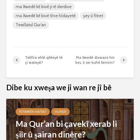
ma Xwedê kê bivê ji rê derdixe
ma Xwedê kê bivê tîne hîdayetê
şey û fitret
Tewîlatul Qur’an
Tekfîra ehlê qibleyê tê
Ma Xwedê dixwaze hin
çi wateyê?
kes, li ser kufrê bimirin?
Dibe ku xweşa we ji wan re jî bê
FETWAYÊN NIVÎSKÎ
HUNER
Ma Qur’an bi çavekî xerab li
şiîr û şairan dinêre?