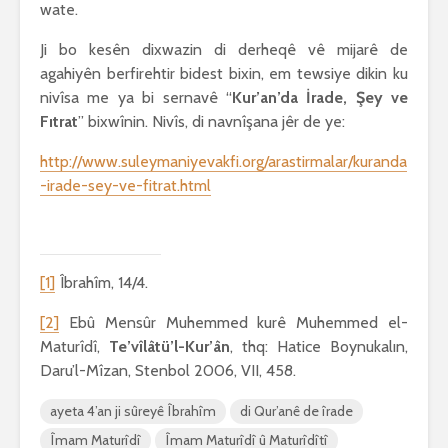
wate.
Ji bo kesên dixwazin di derheqê vê mijarê de
agahiyên berfirehtir bidest bixin, em tewsiye dikin ku
nivîsa me ya bi sernavê “
Kur’an’da İrade, Şey ve
Fıtrat
” bixwînin. Nivîs, di navnîşana jêr de ye:
http://www.suleymaniyevakfi.org/arastirmalar/kuranda
-irade-sey-ve-fitrat.html
[1]
Îbrahîm, 14/4.
[2]
Ebû Mensûr Muhemmed kurê Muhemmed el-
Maturîdî,
Te’vîlâtü’l-Kur’ân
, thq: Hatice Boynukalın,
Daru’l-Mîzan, Stenbol 2006, VII, 458.
ayeta 4’an ji sûreyê Îbrahîm
di Qur’anê de îrade
Îmam Maturîdî
Îmam Maturîdî û Maturîdîtî