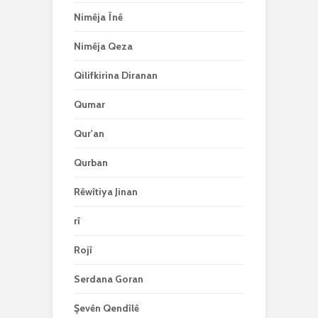
Nimêja Înê
Nimêja Qeza
Qilifkirina Diranan
Qumar
Qur'an
Qurban
Rêwîtiya Jinan
rî
Rojî
Serdana Goran
Şevên Qendîlê