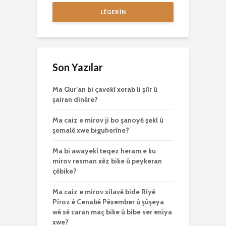
LÊGERÎN
Son Yazılar
Ma Qur’an bi çavekî xerab li şiîr û
şairan dinêre?
Ma caiz e mirov ji bo şanoyê şekl û
şemalê xwe biguherîne?
Ma bi awayekî teqez heram e ku
mirov resman xêz bike û peykeran
çêbike?
Ma caiz e mirov silavê bide Rîyê
Pîroz ê Cenabê Pêxember û şûşeya
wê sê caran maç bike û bibe ser eniya
xwe?