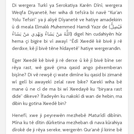
Di wergera Turkî ya Serokatiya Karên Dînî, wergera
Weqfa Diyanetê, her wiha di tefsîra bi navê “Kur’an
Yolu Tefsiri” ya ji aliyê Dîyanetê ve hatiye amadekirin
û di meala Elmalılı Muhemmed Hamdi Yazır de (فَيُضِلُّ
اللَّهُ مَنْ يَشَاءُ وَيَهْدِي مَنْ يَشَاءُ
)
digel hin cudahiyên hûr
hema çi bigire
bi vî awayî
“Êdî Xwedê kê bivê ji rê
derdixe, kê jî bivê têne hîdayetê” hatiye wergerandin.
Eger Xwedê kê bivê ji rê derxe û kê jî bivê bîne ser
rêya rast, wê gavê çima qasid ango pêxemberan
bişîne? Di vê rewşê çi wate dimîne ku qasid bi zimanê
wî gelî bi awayekî zelal rave bike? Karekî wiha bê
mane û ne cî de ma bi wî Xwedayê ku “biryara rast
dide” dikeve? Îfadeyên ku nakokî di wan de hebin, ma
dibin ku gotina Xwedê bin?
Henefî, xwe ji peyrewên mezhebê Maturîdî dibînin.
Mîna ku tê dîtin dûrketina mezheban di nava kûrahiya
dîrokê de ji rêya sereke, wergerên Qur’anê jî kirine bê