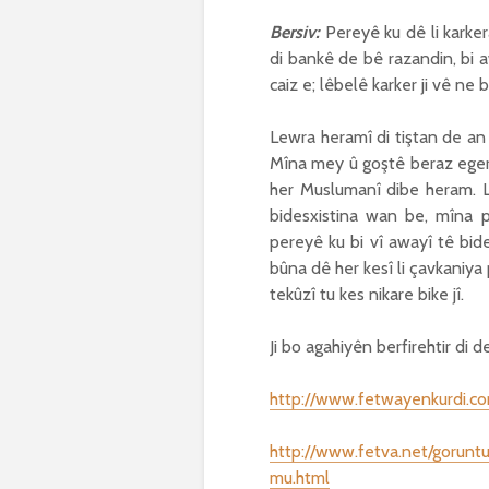
Bersiv:
Pereyê ku dê li karker
di bankê de bê razandin, bi 
caiz e; lêbelê karker ji vê ne 
Lewra heramî di tiştan de an 
Mîna mey û goştê beraz eger h
her Muslumanî dibe heram. 
bidesxistina wan be, mîna 
pereyê ku bi vî awayî tê bides
bûna dê her kesî li çavkaniya 
tekûzî tu kes nikare bike jî.
Ji bo agahiyên berfirehtir di de
http://www.fetwayenkurdi.c
http://www.fetva.net/goruntu
mu.html