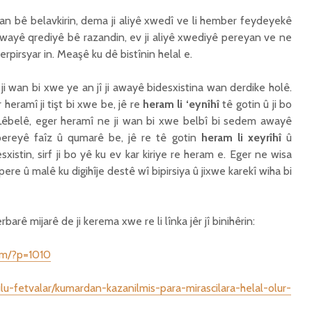
an bê belavkirin, dema ji aliyê xwedî ve li hember feydeyekê
awayê qrediyê bê razandin, ev ji aliyê xwediyê pereyan ve ne
berpirsyar in. Meaşê ku dê bistînin helal e.
ji wan bi xwe ye an jî ji awayê bidesxistina wan derdike holê.
eramî ji tişt bi xwe be, jê re
heram li ‘eynîhî
tê gotin û ji bo
Lêbelê, eger heramî ne ji wan bi xwe belbî bi sedem awayê
pereyê faîz û qumarê be, jê re tê gotin
heram li xeyrîhî
û
xistin, sirf ji bo yê ku ev kar kiriye re heram e. Eger ne wisa
pere û malê ku digihîje destê wî bipirsiya û jixwe karekî wiha bi
rbarê mijarê de ji kerema xwe re li lînka jêr jî binihêrin:
om/?p=1010
lu-fetvalar/kumardan-kazanilmis-para-mirascilara-helal-olur-