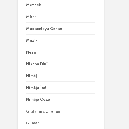
Mezheb
Mîrat
Mudaxeleya Genan
Muzîk
Nezir
Nîkaha Dînî
Nimêj
Nimêja Înê
Nimêja Qeza
Qilifkirina Diranan
Qumar