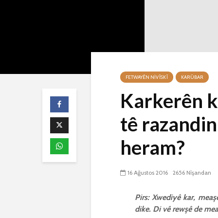
FETWAYÊN NIVÎSKÎ
KARÛBAR
Karkerên k
tê razandin
heram?
16 Ağustos 2016
2656 Nîşandan
Pirs: Xwediyê kar, meaşê
dike. Di vê rewşê de meaş