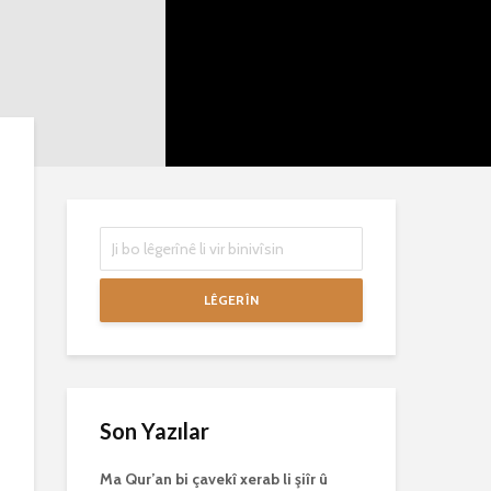
mirovan bi zirar in.
mirov resman
Gelo hukmê li ser
bike û peyke
her duyan wek hev
çêbike?
e?
3 Kasım 2021
27 Ekim 2021
3031 Nîşandan
3068 Nîşandan
LÊGERÎN
Son Yazılar
Ma Qur’an bi çavekî xerab li şiîr û