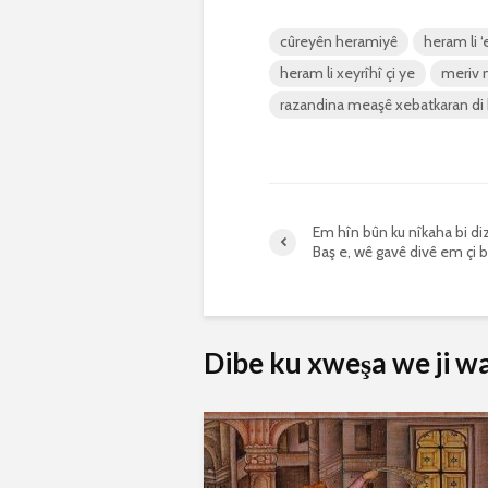
cûreyên heramiyê
heram li ‘
heram li xeyrîhî çi ye
meriv m
razandina meaşê xebatkaran di 
Em hîn bûn ku nîkaha bi diz
Baş e, wê gavê divê em çi b
Dibe ku xweşa we ji wan