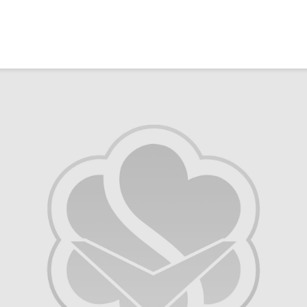
Ma caiz e mirov
silavê bide Rîyê
Pîroz ê Cenabê
Pêxember û şûşey
wê sê caran maç
bike û bibe ser
eniya xwe?
2 Kasım 2021
2772 Nîşandan
Ma tu mehzûra wê
heye mirov biçe R
û Xirqeyê Pîroz ê
Pêxemberê me
bibine?