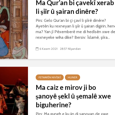
Ma Qur’an bi çavekî xerab
li şiîr û şairan dinêre?
Pirs: Gelo Qur’an bi çi çavî li şiîrê dinêre?
Ayetên ku rexneyan li şiîr û şairan digirin, hen
ma? Yan jî Pêxemberê me di hedîsên xwe d
rexneyeke wiha dike? Bersiv: Îslamê, şiîra...
6 Kasım 2021
2857 Nîşandan
FETWAYÊN NIVÎSKÎ
HUNER
Ma caiz e mirov ji bo
şanoyê şekl û şemalê xwe
biguherîne?
Pirs: Ma guneh e ku jin di şanoyan de xwe