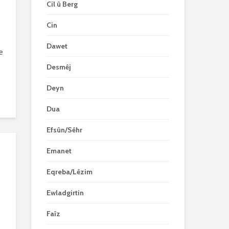
Cil û Berg
Cin
Dawet
e
e
Desmêj
Deyn
Dua
Efsûn/Sêhr
Emanet
Eqreba/Lêzim
Ewladgirtin
Faîz