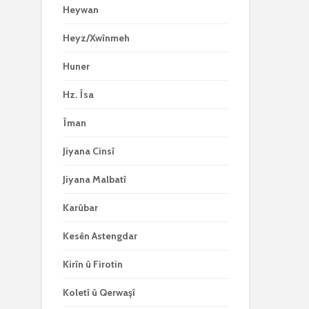
Heywan
Heyz/Xwînmeh
Huner
Hz. Îsa
Îman
Jiyana Cinsî
Jiyana Malbatî
Karûbar
Kesên Astengdar
Kirîn û Firotin
Koletî û Qerwaşî