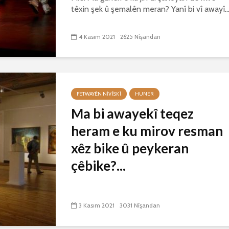
têxin şek û şemalên meran? Yanî bi vî awayî..
4 Kasım 2021
2625 Nîşandan
FETWAYÊN NIVÎSKÎ
HUNER
Ma bi awayekî teqez
heram e ku mirov resman
xêz bike û peykeran
çêbike?...
3 Kasım 2021
3031 Nîşandan