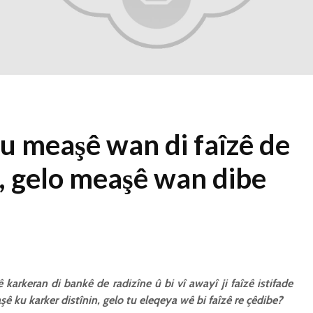
1 Kasım 2021
2334 Nîşandan
Ma kesekî bêrî
dikare li pêşiya
cemaetê melatiyê
bike?
30 Ekim 2021
2430 Nîşandan
u meaşê wan di faîzê de
, gelo meaşê wan dibe
 karkeran di bankê de radizîne û bi vî awayî ji faîzê istifade
ê ku karker distînin, gelo tu eleqeya wê bi faîzê re çêdibe?