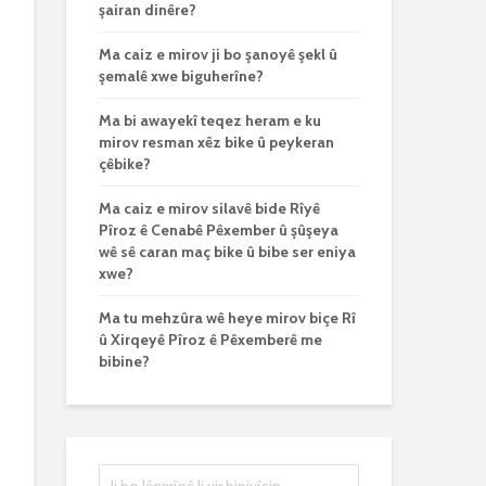
şairan dinêre?
Ma caiz e mirov ji bo şanoyê şekl û
şemalê xwe biguherîne?
Ma bi awayekî teqez heram e ku
mirov resman xêz bike û peykeran
çêbike?
Ma caiz e mirov silavê bide Rîyê
Pîroz ê Cenabê Pêxember û şûşeya
wê sê caran maç bike û bibe ser eniya
xwe?
Ma tu mehzûra wê heye mirov biçe Rî
û Xirqeyê Pîroz ê Pêxemberê me
bibine?