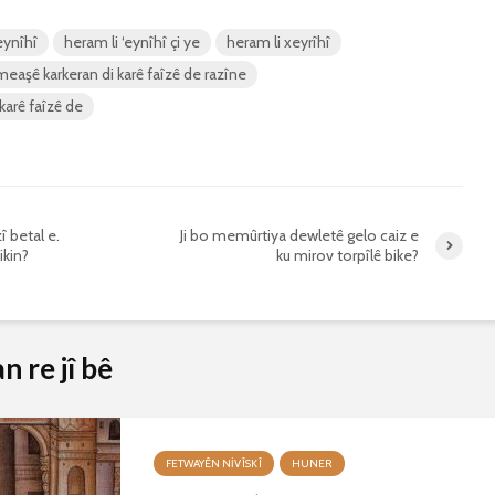
eynîhî
heram li ‘eynîhî çi ye
heram li xeyrîhî
eaşê karkeran di karê faîzê de razîne
karê faîzê de
î betal e.
Ji bo memûrtiya dewletê gelo caiz e
ikin?
ku mirov torpîlê bike?
 re jî bê
FETWAYÊN NIVÎSKÎ
HUNER