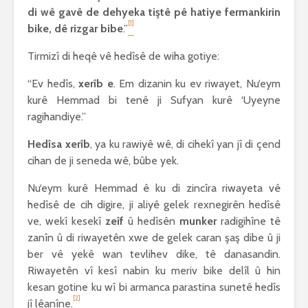
di wê gavê de dehyeka tiştê pê hatiye fermankirin
[1]
bike, dê rizgar bibe
.”
Tirmizî di heqê vê hedîsê de wiha gotiye:
“Ev hedîs,
xerîb e
. Em dizanin ku ev riwayet, Nu‘eym
kurê Hemmad bi tenê ji Sufyan kurê ‘Uyeyne
ragihandiye.”
Hedîsa xerîb
, ya ku rawiyê wê, di cihekî yan jî di çend
cihan de ji seneda wê, bûbe yek.
Nu‘eym kurê Hemmad ê ku di zincîra riwayeta vê
hedîsê de cih digire, ji aliyê gelek rexnegirên hedîsê
ve, wekî kesekî
zeîf
û hedîsên
munker
radigihîne tê
zanîn û di riwayetên xwe de gelek caran şaş dibe û ji
ber vê yekê wan tevlihev dike, tê danasandin.
Riwayetên vî kesî nabin ku meriv bike delîl û hin
kesan gotine ku wî bi armanca parastina sunetê hedîs
[2]
jî lêanîne.