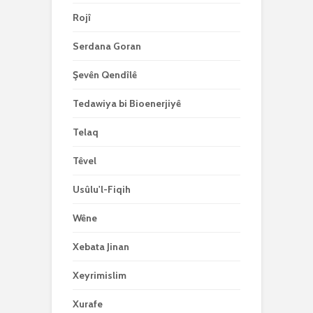
Rojî
Serdana Goran
Şevên Qendîlê
Tedawiya bi Bioenerjiyê
Telaq
Têvel
Usûlu'l-Fiqih
Wêne
Xebata Jinan
Xeyrimislim
Xurafe