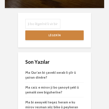
LÊGERÎN
Son Yazılar
Ma Qur’an bi çavekî xerab li şiîr û
şairan dinêre?
Ma caiz e mirov ji bo şanoyê şekl û
şemalê xwe biguherîne?
Ma bi awayekî teqez heram e ku
mirov resman xêz bike û peykeran