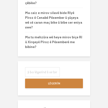
çêbike?
Ma caiz e mirov silavê bide Rîyê
Pîroz ê Cenabê Pêxember û şûşeya
wê sê caran maç bike û bibe ser eniya
xwe?
Ma tu mehzûra wê heye mirov biçe Rî
û Xirqeyê Pîroz ê Pêxemberê me
bibine?
LÊGERÎN