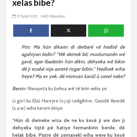
xelas bibe?
biguherîn
2545 Nîşandan
 wê
4 Kasım 
17 Eylül 2015
2453 Nîşandan
e Rî
Him kişandina
2625 Nîşan
 ê
cigareyê him jî
xwarinên birûn ji bo
Ma bi awa
tendirustiya
teqez her
mirovan bi zirar in.
mirov res
Pirs: Ma hûn dikarin di derbarê vê hedîsê de
Gelo hukmê li ser
bike û pe
agahiyan bidin? “Wê demek bê; muslumanên wê
her duyan wek hev
çêbike?
e?
3 Kasım 
gavê, eger îbadetên hûn dikin, dehyeka wê bikin
27 Ekim 2021
3031 Nîşan
dê ji ezabê roja axretê rizgar bibin.” Hedîsek wiha
iyê
3068 Nîşandan
heye? Ma ev yek, dê mirovan kasûl û zexel neke?
Bersiv:
Riwayeta ku behsa wê tê kirin wiha ye:
Li gorî ku Ebû Hureyre (x.j.q) radigihîne, Qasidê Xwedê
(s.a.w) wiha kerem kiriye:
“
Hûn di demeke wisa de ne ku kesê ji we dev ji
dehyeka tiştê pê hatiye fermankirin berde, dê
helak bibe. Piştre dê zemanekî wiha were ku kesê