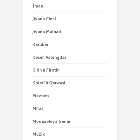
Îman
Jiyana Cinsî
Jiyana Malbatî
Karûbar
Kesên Astengdar
Kirîn û Firotin
Koletî û Qerwaşî
Mezheb
Mîrat
Mudaxeleya Genan
Muzîk