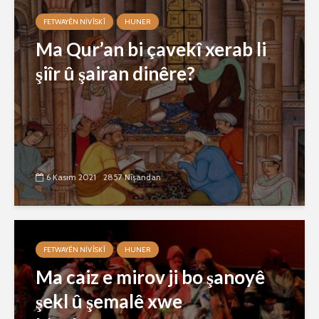
FETWAYÊN NIVÎSKÎ
HUNER
Ma Qur’an bi çavekî xerab li
şiîr û şairan dinêre?
6 Kasım 2021
2857 Nîşandan
FETWAYÊN NIVÎSKÎ
HUNER
Ma caiz e mirov ji bo şanoyê
şekl û şemalê xwe