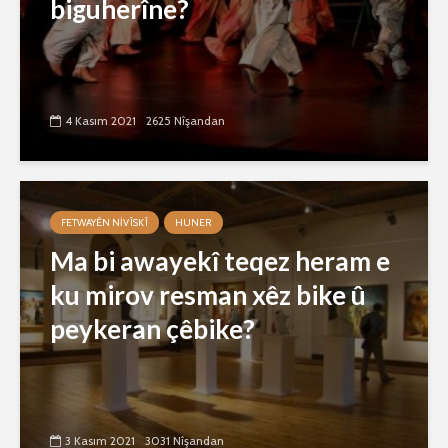
biguherîne?
4 Kasım 2021
2625 Nîşandan
FETWAYÊN NIVÎSKÎ
HUNER
Ma bi awayekî teqez heram e
ku mirov resman xêz bike û
peykeran çêbike?
3 Kasım 2021
3031 Nîşandan