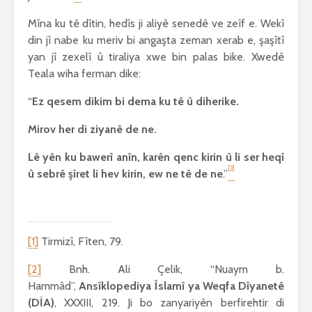
Mîna ku tê dîtin, hedîs ji aliyê senedê ve zeîf e. Wekî
din jî nabe ku meriv bi angaşta zeman xerab e, şaşîtî
yan jî zexelî û tiraliya xwe bin palas bike. Xwedê
Teala wiha ferman dike:
“
Ez qesem dikim bi dema ku tê û diherike.
Mirov her di ziyanê de ne.
Lê yên ku bawerî anîn, karên qenc kirin û li ser heqî
[3]
û sebrê şîret li hev kirin, ew ne tê de ne
.”
[1]
Tirmizî, Fîten, 79.
[2]
Bnh. Ali Çelik, “Nuaym b.
Hammâd”,
Ansîklopediya Îslamî ya Weqfa Dîyanetê
(DİA)
, XXXIII, 219. Ji bo zanyariyên berfirehtir di