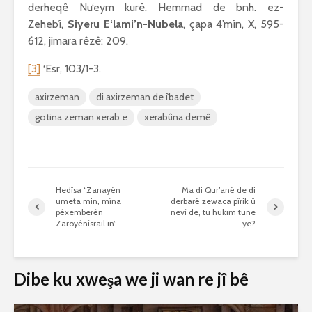
derheqê Nu‘eym kurê. Hemmad de bnh. ez-
Zehebî,
Siyeru E‘lami’n-Nubela
, çapa 4’mîn, X, 595-
612, jimara rêzê: 209.
[3]
‘Esr, 103/1-3.
axirzeman
di axirzeman de îbadet
gotina zeman xerab e
xerabûna demê
Hedîsa “Zanayên
Ma di Qur’anê de di
umeta min, mîna
derbarê zewaca pîrik û
pêxemberên
nevî de, tu hukim tune
Zaroyênîsrail in”
ye?
Dibe ku xweşa we ji wan re jî bê