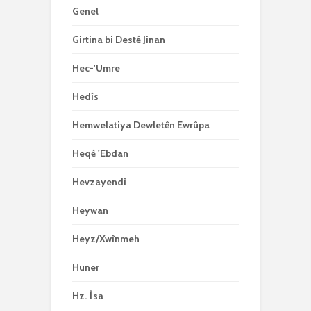
Genel
Girtina bi Destê Jinan
Hec-'Umre
Hedîs
Hemwelatiya Dewletên Ewrûpa
Heqê 'Ebdan
Hevzayendî
Heywan
Heyz/Xwînmeh
Huner
Hz. Îsa