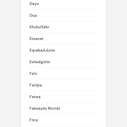
Deyn
Dua
Efsûn/Sêhr
Emanet
Eqreba/Lêzim
Ewladgirtin
Faîz
Ferîşte
Fetwa
Fetwayên Nivîskî
Fitre