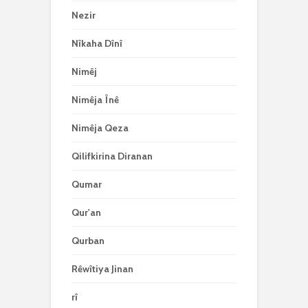
Nezir
Nîkaha Dînî
Nimêj
Nimêja Înê
Nimêja Qeza
Qilifkirina Diranan
Qumar
Qur'an
Qurban
Rêwîtiya Jinan
rî