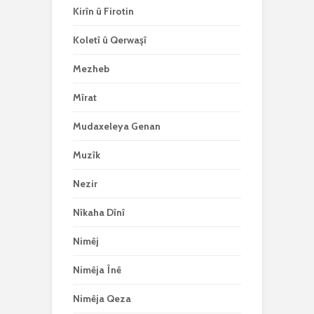
Kirîn û Firotin
Koletî û Qerwaşî
Mezheb
Mîrat
Mudaxeleya Genan
Muzîk
Nezir
Nîkaha Dînî
Nimêj
Nimêja Înê
Nimêja Qeza