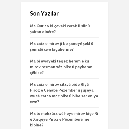
Son Yazılar
Ma Qur’an bi çavekî xerab li şiîr û
şairan dinêre?
Ma caiz e mirov ji bo şanoyê şekl û
şemalê xwe biguherîne?
Ma bi awayekî teqez heram e ku
mirov resman xêz bike û peykeran
çêbike?
Ma caiz e mirov silavê bide Rîyê
Pîroz ê Cenabê Pêxember û şûşeya
wê sê caran maç bike û bibe ser eniya
xwe?
Ma tu mehzûra wê heye mirov biçe Rî
û Xirqeyê Pîroz ê Pêxemberê me
bibine?