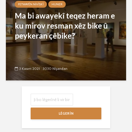
FETWAYÊN NIVÎSKÎ
HUNER
Ma bi awayekî teqez heram e
ku mirov resman xêz bike û
peykeran çêbike?
3 Kasım 2021
3030 Nîşandan
LÊGERÎN