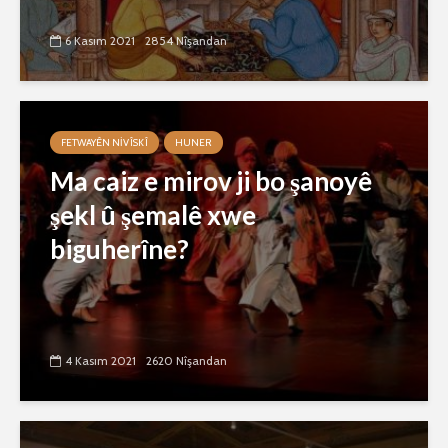
6 Kasım 2021
2854 Nîşandan
FETWAYÊN NIVÎSKÎ
HUNER
Ma caiz e mirov ji bo şanoyê
şekl û şemalê xwe
biguherîne?
4 Kasım 2021
2620 Nîşandan