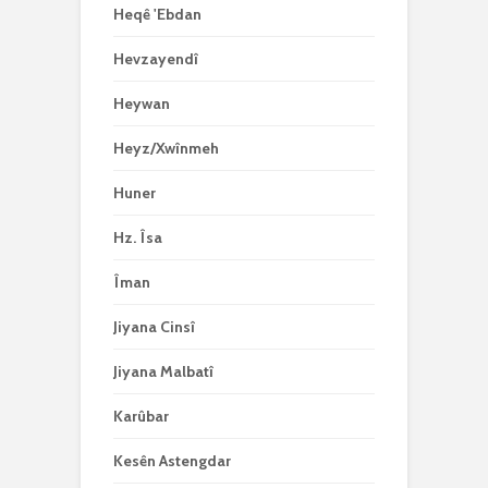
Heqê 'Ebdan
Hevzayendî
Heywan
Heyz/Xwînmeh
Huner
Hz. Îsa
Îman
Jiyana Cinsî
Jiyana Malbatî
Karûbar
Kesên Astengdar