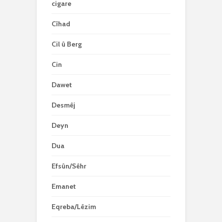
cigare
Cîhad
Cil û Berg
Cin
Dawet
Desmêj
Deyn
Dua
Efsûn/Sêhr
Emanet
Eqreba/Lêzim