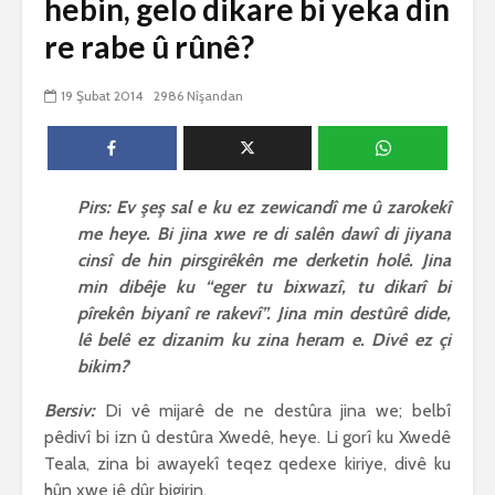
hebin, gelo dikare bi yeka din
biguherîn
2544 Nîşandan
re rabe û rûnê?
 wê
4 Kasım 
e Rî
Him kişandina
2620 Nîşan
 ê
cigareyê him jî
19 Şubat 2014
2986 Nîşandan
xwarinên birûn ji bo
Ma bi awa
tendirustiya
teqez her
mirovan bi zirar in.
mirov res
Gelo hukmê li ser
bike û pe
her duyan wek hev
çêbike?
Pirs: Ev şeş sal e ku ez zewicandî me û zarokekî
e?
3 Kasım 
me heye. Bi jina xwe re di salên dawî di jiyana
27 Ekim 2021
3030 Nîşan
cinsî de hin pirsgirêkên me derketin holê. Jina
iyê
3067 Nîşandan
min dibêje ku “eger tu bixwazî, tu dikarî bi
pîrekên biyanî re rakevî”. Jina min destûrê dide,
lê belê ez dizanim ku zina heram e. Divê ez çi
bikim?
Bersiv:
Di vê mijarê de ne destûra jina we; belbî
pêdivî bi izn û destûra Xwedê, heye. Li gorî ku Xwedê
Teala, zina bi awayekî teqez qedexe kiriye, divê ku
hûn xwe jê dûr bigirin.