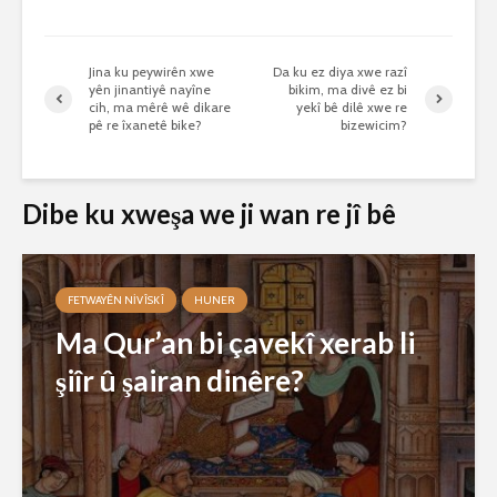
Jina ku peywirên xwe
Da ku ez diya xwe razî
yên jinantiyê nayîne
bikim, ma divê ez bi
cih, ma mêrê wê dikare
yekî bê dilê xwe re
pê re îxanetê bike?
bizewicim?
Dibe ku xweşa we ji wan re jî bê
FETWAYÊN NIVÎSKÎ
HUNER
Ma Qur’an bi çavekî xerab li
şiîr û şairan dinêre?