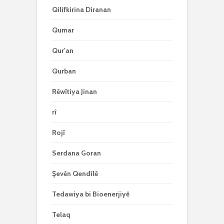
Qilifkirina Diranan
Qumar
Qur'an
Qurban
Rêwîtiya Jinan
rî
Rojî
Serdana Goran
Şevên Qendîlê
Tedawiya bi Bioenerjiyê
Telaq