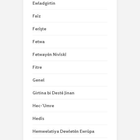
Ewladgirtin
Faîz
Ferîşte
Fetwa
Fetwayên Nivîskî
Fitre
Genel
Girtina bi Destê Jinan
Hec-'Umre
Hedîs
Hemwelatiya Dewletên Ewrûpa