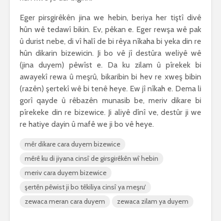
Eger pirsgirêkên jina we hebin, beriya her tiştî divê
hûn wê tedawî bikin. Ev, pêkan e. Eger rewşa wê pak
û durist nebe, di vî halî de bi rêya nîkaha bi yeka din re
hûn dikarin bizewicin. Ji bo vê jî destûra weliyê wê
(jina duyem) pêwîst e. Da ku zilam û pîrekek bi
awayekî rewa û meşrû, bikaribin bi hev re xweş bibin
(razên) şertekî wê bi tenê heye. Ew jî nîkah e. Dema li
gorî qayde û rêbazên munasib be, meriv dikare bi
pîrekeke din re bizewice. Ji aliyê dînî ve, destûr ji we
re hatiye dayin û mafê we ji bo vê heye.
mêr dikare cara duyem bizewice
mêrê ku di jiyana cinsî de girsgirêkên wî hebin
meriv cara duyem bizewice
şertên pêwist ji bo têkiliya cinsî ya meşru‘
zewaca meran cara duyem
zewaca zilam ya duyem