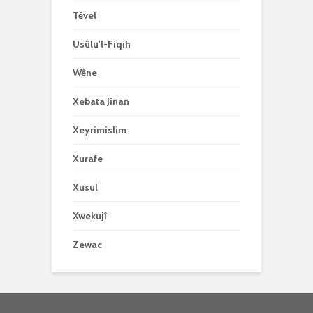
Têvel
Usûlu'l-Fiqih
Wêne
Xebata Jinan
Xeyrimislim
Xurafe
Xusul
Xwekujî
Zewac