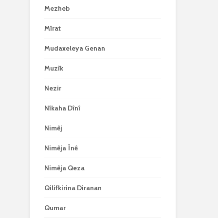
Mezheb
Mîrat
Mudaxeleya Genan
Muzîk
Nezir
Nîkaha Dînî
Nimêj
Nimêja Înê
Nimêja Qeza
Qilifkirina Diranan
Qumar