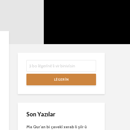
mirovan bi zirar in.
mirov resman
Gelo hukmê li ser
bike û peyke
her duyan wek hev
çêbike?
e?
3 Kasım 2021
27 Ekim 2021
3040 Nîşandan
3077 Nîşandan
LÊGERÎN
Son Yazılar
Ma Qur’an bi çavekî xerab li şiîr û