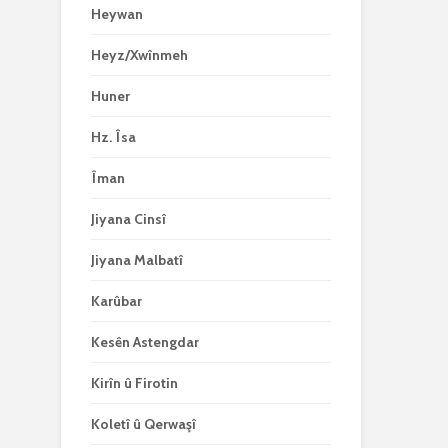
Heywan
Heyz/Xwînmeh
Huner
Hz. Îsa
Îman
Jiyana Cinsî
Jiyana Malbatî
Karûbar
Kesên Astengdar
Kirîn û Firotin
Koletî û Qerwaşî