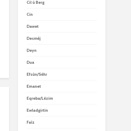
Cil û Berg
Cin
Dawet
Desmêj
.
Deyn
Dua
Efsûn/Sêhr
Emanet
Eqreba/Lêzim
Ewladgirtin
Faîz