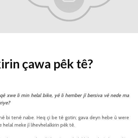
1 Kasım 2021
2344 Nîşandan
Ma kesekî bêrî
dikare li pêşiya
cemaetê melatiyê
bike?
30 Ekim 2021
2435 Nîşandan
irin çawa pêk tê?
qê xwe li min helal bike, yê li hember jî bersiva vê nede ma
riye?
otinê bi tenê nabe. Heq çi be tê gotin; gava deyn hebe û were
helal meke jî lihevhelalkirin pêk tê.