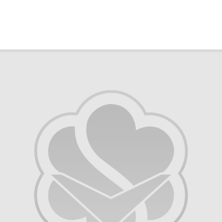
Ma caiz e mirov
silavê bide Rîyê
Pîroz ê Cenabê
Pêxember û şûşey
wê sê caran maç
bike û bibe ser
eniya xwe?
2 Kasım 2021
2781 Nîşandan
Ma tu mehzûra wê
heye mirov biçe R
û Xirqeyê Pîroz ê
Pêxemberê me
bibine?