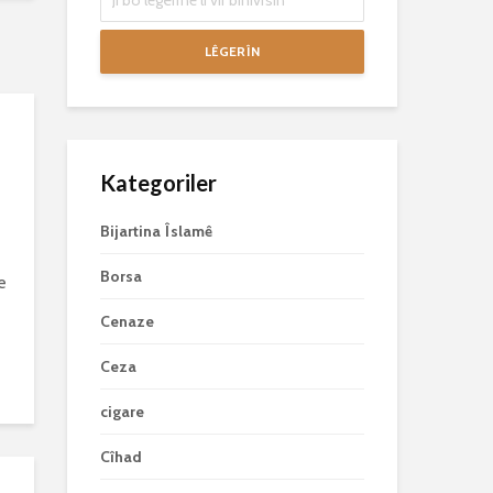
LÊGERÎN
Kategoriler
Bijartina Îslamê
Borsa
e
e
Cenaze
Ceza
cigare
Cîhad