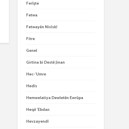
Ferîşte
Fetwa
Fetwayên Nivîskî
Fitre
Genel
Girtina bi Destê Jinan
Hec-'Umre
Hedîs
Hemwelatiya Dewletên Ewrûpa
Heqê 'Ebdan
Hevzayendî