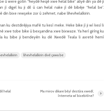
ebe û were gotin “heydê heqê xwe helal bike” aliyê din ya dê ji
î digel ku ji dil û can helal nake jî dê bibêje “helal be”.
yê din bixe rewşeke zor û zehmet, nabe lihevhelalkirin.
an ku destdirêjiya mafê tu kesî meke. Heke bike jî ji wî kesî li
nehê xwe tobe bike û bexşandina xwe bixwaze. Ya herî girîng ku
da ku bibe ji bendeyên ku dê Xwedê Teala li axretê hemî
hevhelalkirin
lihevhelalkirin divê çawa be
il helal
Ma mirov dikare bêyî destûra xwedî,
înterneta wî bixebitîne?