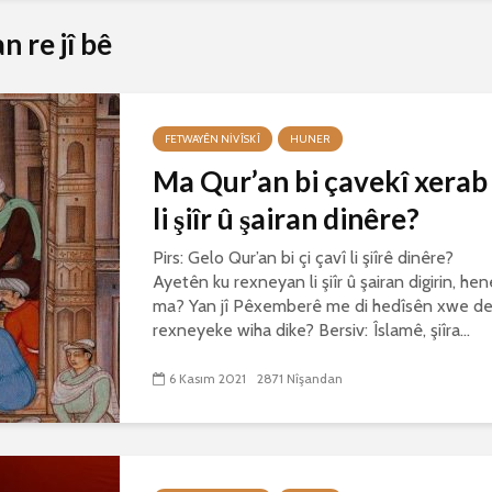
 re jî bê
FETWAYÊN NIVÎSKÎ
HUNER
Ma Qur’an bi çavekî xerab
li şiîr û şairan dinêre?
Pirs: Gelo Qur’an bi çi çavî li şiîrê dinêre?
Ayetên ku rexneyan li şiîr û şairan digirin, hen
ma? Yan jî Pêxemberê me di hedîsên xwe d
rexneyeke wiha dike? Bersiv: Îslamê, şiîra...
6 Kasım 2021
2871 Nîşandan