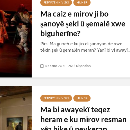
FETWAYÊN NIVÎSKÎ
HUNER
Ma caiz e mirov ji bo
şanoyê şekl û şemalê xwe
biguherîne?
Pirs: Ma guneh e ku jin di şanoyan de xwe
têxin şek û şemalên meran? Yanî bi vî awayî..
4 Kasım 2021
2636 Nîşandan
FETWAYÊN NIVÎSKÎ
HUNER
Ma bi awayekî teqez
heram e ku mirov resman
xêz bike û peykeran