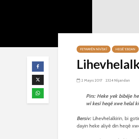
FETWAYÊN NIVÎSKÎ
HEQÊ 'EBDAN
Lihevhelalk
2 Mayıs 2017
2324 Nîşandan
Pirs: Heke yek bibêje he
wî kesî heqê xwe helal ki
Bersiv:
Lihevhelalkirin, bi g
dayin heke aliyê din heqê xwe 