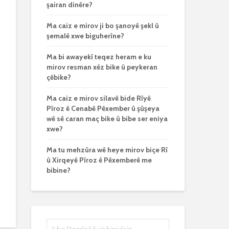
şairan dinêre?
Ma caiz e mirov ji bo şanoyê şekl û
şemalê xwe biguherîne?
Ma bi awayekî teqez heram e ku
mirov resman xêz bike û peykeran
çêbike?
Ma caiz e mirov silavê bide Rîyê
Pîroz ê Cenabê Pêxember û şûşeya
wê sê caran maç bike û bibe ser eniya
xwe?
Ma tu mehzûra wê heye mirov biçe Rî
û Xirqeyê Pîroz ê Pêxemberê me
bibine?