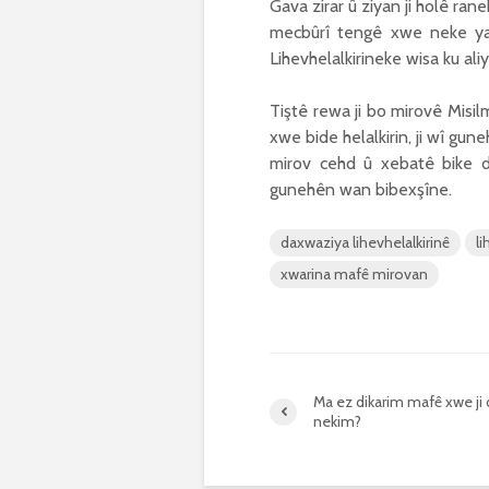
Gava zirar û ziyan ji holê ran
mecbûrî tengê xwe neke yan j
Lihevhelalkirineke wisa ku ali
Tiştê rewa ji bo mirovê Misilm
xwe bide helalkirin, ji wî gu
mirov cehd û xebatê bike 
gunehên wan bibexşîne.
daxwaziya lihevhelalkirinê
li
xwarina mafê mirovan
Ma ez dikarim mafê xwe ji d
nekim?