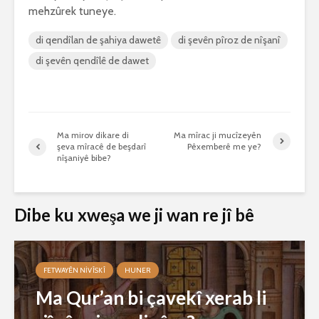
mehzûrek tuneye.
di qendîlan de şahiya dawetê
di şevên pîroz de nîşanî
di şevên qendîlê de dawet
Ma mirov dikare di
Ma mîrac ji mucîzeyên
şeva mîracê de beşdarî
Pêxemberê me ye?
nîşaniyê bibe?
Dibe ku xweşa we ji wan re jî bê
FETWAYÊN NIVÎSKÎ
HUNER
Ma Qur’an bi çavekî xerab li