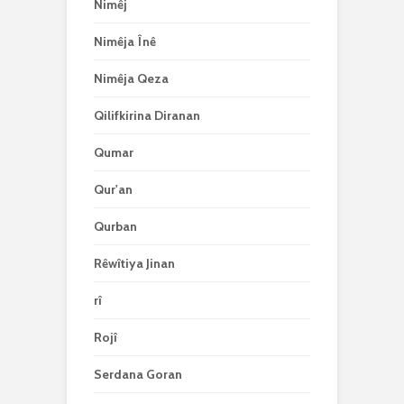
Nimêj
Nimêja Înê
Nimêja Qeza
Qilifkirina Diranan
Qumar
Qur'an
Qurban
Rêwîtiya Jinan
rî
Rojî
Serdana Goran