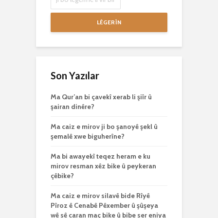
LÊGERÎN
Son Yazılar
Ma Qur’an bi çavekî xerab li şiîr û
şairan dinêre?
Ma caiz e mirov ji bo şanoyê şekl û
şemalê xwe biguherîne?
Ma bi awayekî teqez heram e ku
mirov resman xêz bike û peykeran
çêbike?
Ma caiz e mirov silavê bide Rîyê
Pîroz ê Cenabê Pêxember û şûşeya
wê sê caran maç bike û bibe ser eniya