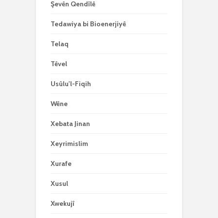
Şevên Qendîlê
Tedawiya bi Bioenerjiyê
Telaq
Têvel
Usûlu'l-Fiqih
Wêne
Xebata Jinan
Xeyrimislim
Xurafe
Xusul
Xwekujî