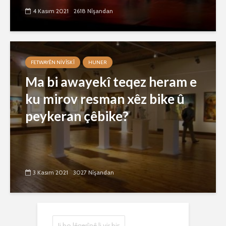
4 Kasım 2021
2618 Nîşandan
FETWAYÊN NIVÎSKÎ
HUNER
Ma bi awayekî teqez heram e
ku mirov resman xêz bike û
peykeran çêbike?
3 Kasım 2021
3027 Nîşandan