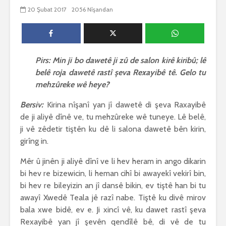
biguherîn
20 Şubat 2017
2056 Nîşandan
2543 Nîşandan
 wê
4 Kasım 
e Rî
Him kişandina
2618 Nîşan
 ê
cigareyê him jî
xwarinên birûn ji bo
Ma bi awa
tendirustiya
teqez her
Pirs: Min ji bo dawetê ji zû de salon kirê kiribû; lê
mirovan bi zirar in.
mirov res
belê roja dawetê rastî şeva Rexayibê tê. Gelo tu
Gelo hukmê li ser
bike û pe
mehzûreke wê heye?
her duyan wek hev
çêbike?
e?
3 Kasım 
Bersiv:
Kirina nîşanî yan jî dawetê di şeva Raxayibê
27 Ekim 2021
3027 Nîşan
de ji aliyê dînê ve, tu mehzûreke wê tuneye. Lê belê,
iyê
3067 Nîşandan
ji vê zêdetir tiştên ku dê li salona dawetê bên kirin,
girîng in.
Mêr û jinên ji aliyê dînî ve li hev heram in ango dikarin
bi hev re bizewicin, li heman cihî bi awayekî vekirî bin,
bi hev re bileyizin an jî dansê bikin, ev tiştê han bi tu
awayî Xwedê Teala jê razî nabe. Tiştê ku divê mirov
bala xwe bidê, ev e. Ji xincî vê, ku dawet rastî şeva
Rexayibê yan jî şevên qendîlê bê, di vê de tu