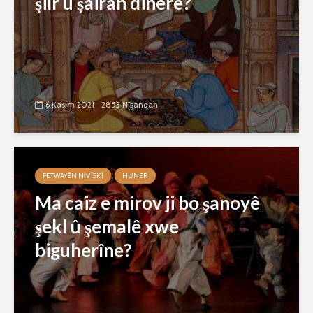
şiîr û şairan dinêre?
6 Kasım 2021
2853 Nîşandan
FETWAYÊN NIVÎSKÎ
HUNER
Ma caiz e mirov ji bo şanoyê
şekl û şemalê xwe
biguherîne?