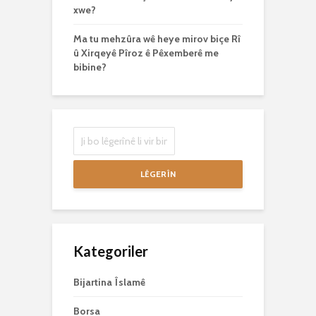
xwe?
Ma tu mehzûra wê heye mirov biçe Rî
û Xirqeyê Pîroz ê Pêxemberê me
bibine?
LÊGERÎN
Kategoriler
Bijartina Îslamê
Borsa