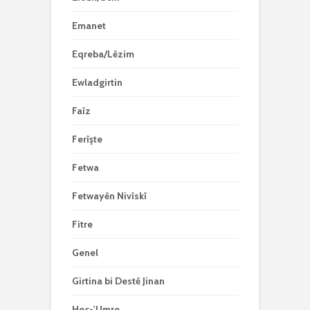
Emanet
Eqreba/Lêzim
Ewladgirtin
Faîz
Ferîşte
Fetwa
Fetwayên Nivîskî
Fitre
Genel
Girtina bi Destê Jinan
Hec-'Umre