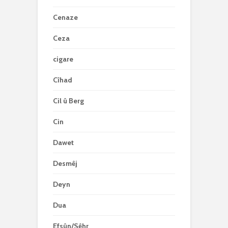
Cenaze
Ceza
cigare
Cîhad
Cil û Berg
Cin
Dawet
Desmêj
Deyn
Dua
Efsûn/Sêhr