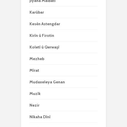
Jiyana Malbatî
Karûbar
Kesên Astengdar
Kirîn û Firotin
Koletî û Qerwaşî
Mezheb
Mîrat
Mudaxeleya Genan
Muzîk
Nezir
Nîkaha Dînî