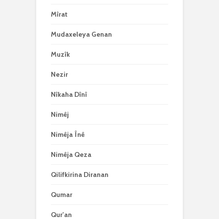
Mîrat
Mudaxeleya Genan
Muzîk
Nezir
Nîkaha Dînî
Nimêj
Nimêja Înê
Nimêja Qeza
Qilifkirina Diranan
Qumar
Qur'an