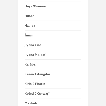
Heyz/Xwînmeh
Huner
Hz. Îsa
Îman
Jiyana Cinsî
Jiyana Malbatî
Karûbar
Kesên Astengdar
Kirîn û Firotin
Koletî û Qerwaşî
Mezheb