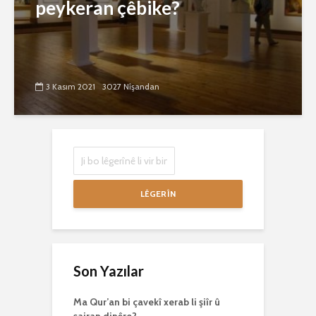
peykeran çêbike?
3 Kasım 2021
3027 Nîşandan
LÊGERÎN
Son Yazılar
Ma Qur’an bi çavekî xerab li şiîr û