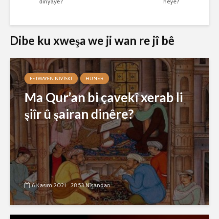
dinyayê?
heye?
Dibe ku xweşa we ji wan re jî bê
FETWAYÊN NIVÎSKÎ
HUNER
Ma Qur’an bi çavekî xerab li
şiîr û şairan dinêre?
6 Kasım 2021
2853 Nîşandan