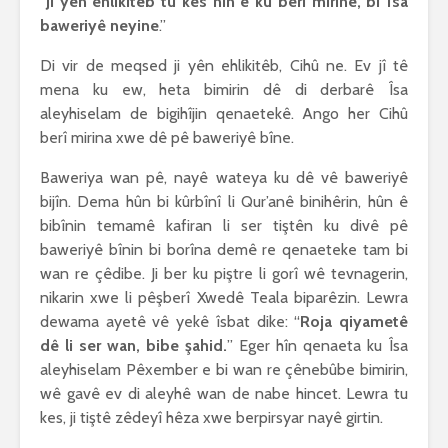
“
Ji yên ehlikitêb tu kes nîn e ku berî mirinê, bi Îsa
baweriyê neyine
.”
Di vir de meqsed ji yên ehlikitêb, Cihû ne. Ev jî tê
mena ku ew, heta bimirin dê di derbarê Îsa
aleyhiselam de bigihîjin qenaetekê. Ango her Cihû
berî mirina xwe dê pê baweriyê bîne.
Baweriya wan pê, nayê wateya ku dê vê baweriyê
bijîn. Dema hûn bi kûrbînî li Qur’anê binihêrin, hûn ê
bibînin temamê kafiran li ser tiştên ku divê pê
baweriyê bînin bi borîna demê re qenaeteke tam bi
wan re çêdibe. Ji ber ku piştre li gorî wê tevnagerin,
nikarin xwe li pêşberî Xwedê Teala biparêzin. Lewra
dewama ayetê vê yekê îsbat dike: “
Roja qiyametê
dê li ser wan, bibe şahid.
” Eger hîn qenaeta ku Îsa
aleyhiselam Pêxember e bi wan re çênebûbe bimirin,
wê gavê ev di aleyhê wan de nabe hincet. Lewra tu
kes, ji tiştê zêdeyî hêza xwe berpirsyar nayê girtin.