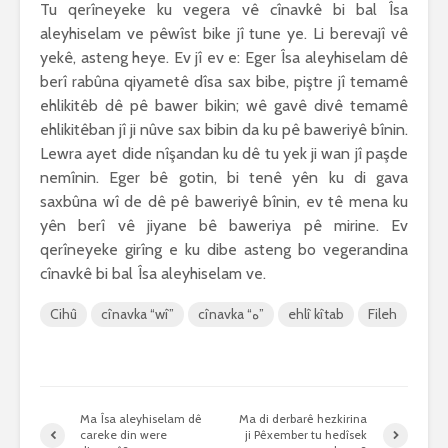
Tu qerîneyeke ku vegera vê cînavkê bi bal Îsa
aleyhiselam ve pêwîst bike jî tune ye. Li berevajî vê
yekê, asteng heye. Ev jî ev e: Eger Îsa aleyhiselam dê
berî rabûna qiyametê dîsa sax bibe, piştre jî temamê
ehlikitêb dê pê bawer bikin; wê gavê divê temamê
ehlikitêban jî ji nûve sax bibin da ku pê baweriyê bînin.
Lewra ayet dide nîşandan ku dê tu yek ji wan jî paşde
nemînin. Eger bê gotin, bi tenê yên ku di gava
saxbûna wî de dê pê baweriyê bînin, ev tê mena ku
yên berî vê jiyane bê baweriya pê mirine. Ev
qerîneyeke girîng e ku dibe asteng bo vegerandina
cînavkê bi bal Îsa aleyhiselam ve.
Cihû
cînavka “wî”
cînavka “ه”
ehlî kîtab
Fileh
Ma Îsa aleyhiselam dê
Ma di derbarê hezkirina
careke din were
ji Pêxember tu hedîsek