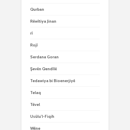
Qurban
Rêwîtiya Jinan
rî
Rojî
Serdana Goran
Şevên Qendîlê
Tedawiya bi Bioenerjiyê
Telaq
Têvel
Usûlu'l-Fiqih
Wêne