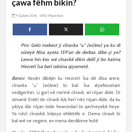
çawa fêhm bikin?
biguherîn
2542 Nîşandan
 wê
4 Kasım 
9 Şubat 2016
1380 Nîşandan
e Rî
Him kişandina
2618 Nîşan
 ê
cigareyê him jî
xwarinên birûn ji bo
Ma bi awa
tendirustiya
teqez her
mirovan bi zirar in.
mirov res
Pirs: Gelo mebest ji cînavka “ه” (wî/ew) ya ku di
Gelo hukmê li ser
bike û pe
sûreyê Nîsa ayeta 159’an de derbas dibe çi ye?
her duyan wek hev
çêbike?
e?
3 Kasım 
Lewra hin kes wê cînavkê dikin delîl ji bo hatina
27 Ekim 2021
3027 Nîşan
Hezretî Îsa berî rabûna qiyametê.
iyê
3066 Nîşandan
Bersiv
:
Kesên dibêjin ku Hezretî Îsa dê dîsa were,
cînavka “ه” (wî/ew) bi bal Îsa alyehisselam
vedigerînin. Li gorî vê nerînê cînavk, wî nîşan dide. Di
zimanê Erebî de cînavk ê/a herî nêz nîşan dide, da ku
yê/ya dûr nîşan bide hewcedarî bi qerîneyekê heye.
Ya nêzî cînavkê, bêjeya ehlikitêb e. Dema cînavk bi
bal wê ve vegere, ev mena derdikeve holê: