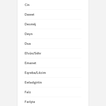
Cin
Dawet
Desmêj
Deyn
Dua
Efsûn/Sêhr
Emanet
Eqreba/Lêzim
Ewladgirtin
Faîz
Ferîşte