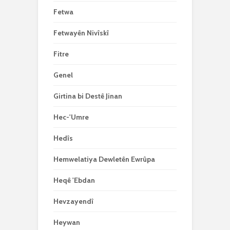
Fetwa
Fetwayên Nivîskî
Fitre
Genel
Girtina bi Destê Jinan
Hec-'Umre
Hedîs
Hemwelatiya Dewletên Ewrûpa
Heqê 'Ebdan
Hevzayendî
Heywan