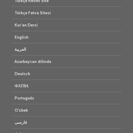
Türkçe Resmi Site
Türkçe Fetva Sitesi
Kur’an Dersi
English
العربية
Azərbaycan dilində
Deutsch
ФАТВА
Português
O’zbek
فارسی