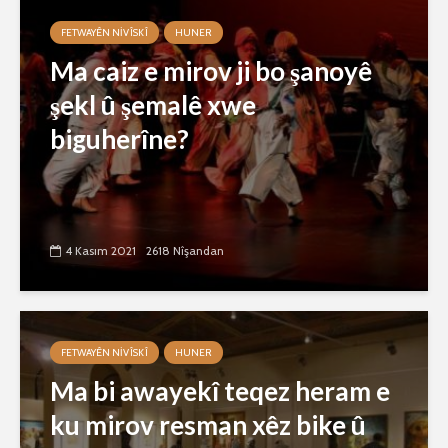
FETWAYÊN NIVÎSKÎ
HUNER
Ma caiz e mirov ji bo şanoyê
şekl û şemalê xwe
biguherîne?
4 Kasım 2021
2618 Nîşandan
FETWAYÊN NIVÎSKÎ
HUNER
Ma bi awayekî teqez heram e
ku mirov resman xêz bike û