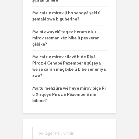
şairan dinêre?
Ma caiz e mirov ji bo şanoyê şekl û
şemalê xwe biguherîne?
Ma bi awayekî teqez heram e ku
mirov resman xêz bike û peykeran
çêbike?
Ma caiz e mirov silavê bide Rîyê
Pîroz ê Cenabê Pêxember û şûşeya
wê sê caran maç bike û bibe ser eniya
xwe?
Ma tu mehzûra wê heye mirov biçe Rî
û Xirqeyê Pîroz ê Pêxemberê me
bibine?