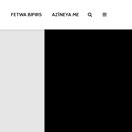
FETWA BIPIRS
AZÎNEYA ME
Ma caiz e jin bibin
Ma Qur’an bi
hakim û parêzer?
xerab li şiîr û
dinêre?
29 Ekim 2021
a
6 Kasım 2021
2627 Nîşandan
2854 Nîşandan
Hukmê li ser
kişandina cigareyê
Ma caiz e mir
çi ye?
bo şanoyê şe
şemalê xwe
28 Ekim 2021
biguherîne?
2543 Nîşandan
4 Kasım 202
î
Him kişandina
2618 Nîşandan
cigareyê him jî
xwarinên birûn ji bo
Ma bi awayek
tendirustiya
teqez heram 