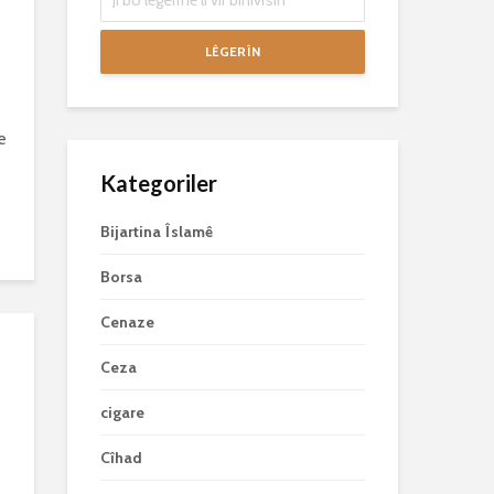
LÊGERÎN
e
e
Kategoriler
Bijartina Îslamê
Borsa
Cenaze
Ceza
cigare
Cîhad