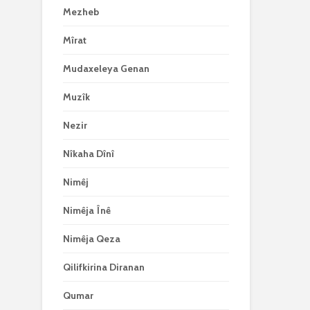
Mezheb
Mîrat
Mudaxeleya Genan
Muzîk
Nezir
Nîkaha Dînî
Nimêj
Nimêja Înê
Nimêja Qeza
Qilifkirina Diranan
Qumar