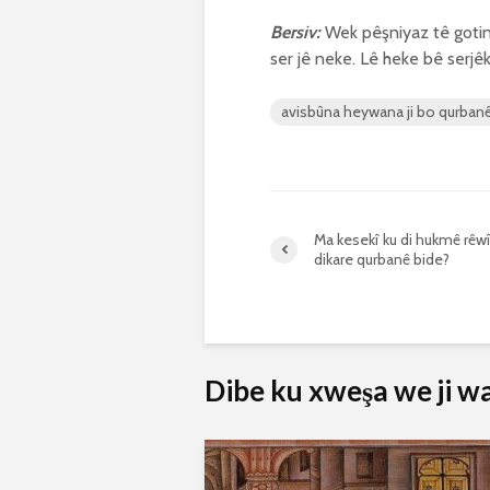
Bersiv:
Wek pêşniyaz tê gotin
ser jê neke. Lê heke bê serjêk
avisbûna heywana ji bo qurban
Ma kesekî ku di hukmê rêw
dikare qurbanê bide?
Dibe ku xweşa we ji wan