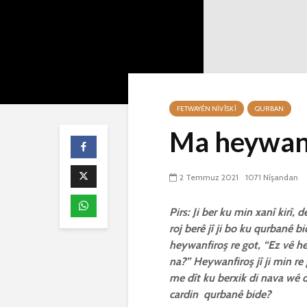
FETWAYÊN NIVÎSKÎ
QURBAN
Ma heywana
2 Temmuz 2021
1071 Nîşandan
Pirs: Ji ber ku min xanî kir
roj berê jî ji bo ku qurbanê 
heywanfiroş re got, “Ez vê h
na?” Heywanfiroş jî ji min re g
me dît ku berxik di nava wê d
cardin qurbanê bide?