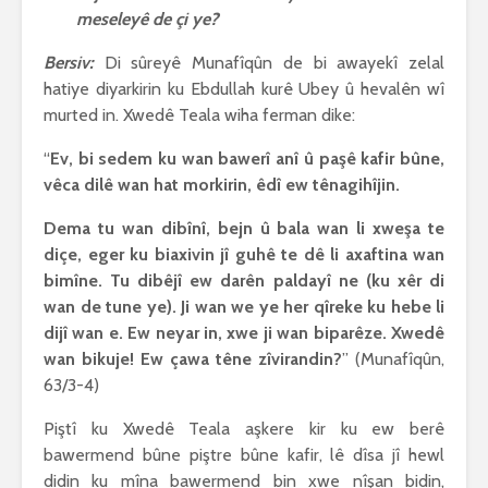
meseleyê de çi ye?
Bersiv:
Di sûreyê Munafîqûn de bi awayekî zelal
hatiye diyarkirin ku Ebdullah kurê Ubey û hevalên wî
murted in. Xwedê Teala wiha ferman dike:
“
Ev, bi sedem ku wan bawerî anî û paşê kafir bûne,
vêca dilê wan hat morkirin, êdî ew tênagihîjin.
Dema tu wan dibînî, bejn û bala wan li xweşa te
diçe, eger ku biaxivin jî guhê te dê li axaftina wan
bimîne. Tu dibêjî ew darên paldayî ne (ku xêr di
wan de tune ye). Ji wan we ye her qîreke ku hebe li
dijî wan e. Ew neyar in, xwe ji wan biparêze. Xwedê
wan bikuje! Ew çawa têne zîvirandin?
” (Munafîqûn,
63/3-4)
Piştî ku Xwedê Teala aşkere kir ku ew berê
bawermend bûne piştre bûne kafir, lê dîsa jî hewl
didin ku mîna bawermend bin xwe nîşan bidin,