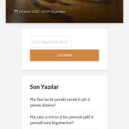
3 Kasım 2021
3039 Nîşandan
LÊGERÎN
Son Yazılar
Ma Qur’an bi çavekî xerab li şiîr û
şairan dinêre?
Ma caiz e mirov ji bo şanoyê şekl û
şemalê xwe biguherîne?