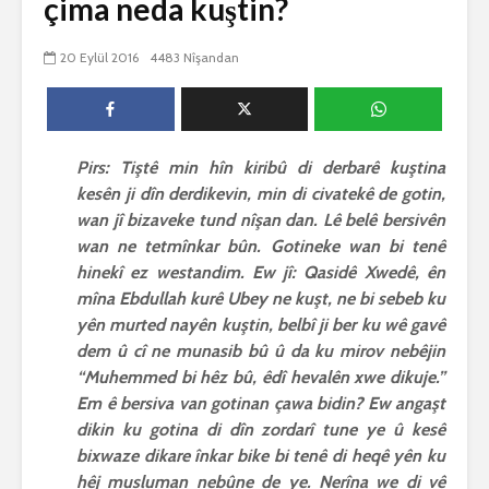
çima neda kuştin?
biguherîn
2554 Nîşandan
 wê
4 Kasım 
20 Eylül 2016
4483 Nîşandan
e Rî
Him kişandina
2635 Nîşan
 ê
cigareyê him jî
xwarinên birûn ji bo
Ma bi awa
tendirustiya
teqez her
mirovan bi zirar in.
mirov res
Pirs: Tiştê min hîn kiribû di derbarê kuştina
Gelo hukmê li ser
bike û pe
kesên ji dîn derdikevin, min di civatekê de gotin,
her duyan wek hev
çêbike?
e?
3 Kasım 
wan jî bizaveke tund nîşan dan. Lê belê bersivên
27 Ekim 2021
3039 Nîşan
wan ne tetmînkar bûn. Gotineke wan bi tenê
iyê
3077 Nîşandan
hinekî ez westandim. Ew jî: Qasidê Xwedê, ên
mîna Ebdullah kurê Ubey ne kuşt, ne bi sebeb ku
yên murted nayên kuştin, belbî ji ber ku wê gavê
dem û cî ne munasib bû û da ku mirov nebêjin
“Muhemmed bi hêz bû, êdî hevalên xwe dikuje.”
Em ê bersiva van gotinan çawa bidin? Ew angaşt
dikin ku gotina di dîn zordarî tune ye û kesê
bixwaze dikare înkar bike bi tenê di heqê yên ku
hêj musluman nebûne de ye. Nerîna we di vê