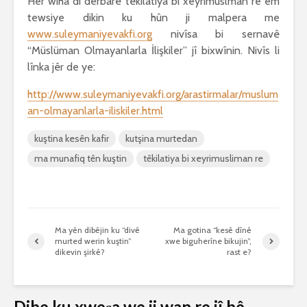
Her wiha di derbarê têkilatiya bi xeyrimuslman re em
tewsiye dikin ku hûn ji malpera me
www.suleymaniyevakfi.org
nivîsa bi sernavê
“Müslüman Olmayanlarla İlişkiler” jî bixwînin. Nivîs li
lînka jêr de ye:
http://www.suleymaniyevakfi.org/arastirmalar/muslum
an-olmayanlarla-iliskiler.html
kuştina kesên kafir
kutşina murtedan
ma munafiq tên kuştin
têkilatiya bi xeyrimusliman re
Ma yên dibêjin ku “divê
Ma gotina “kesê dînê
murted werin kuştin”
xwe biguherîne bikujin”,
dikevin şirkê?
rast e?
Dibe ku xweşa we ji wan re jî bê