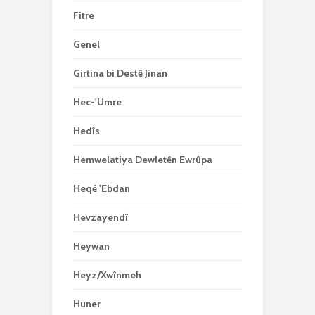
Fitre
Genel
Girtina bi Destê Jinan
Hec-'Umre
Hedîs
Hemwelatiya Dewletên Ewrûpa
Heqê 'Ebdan
Hevzayendî
Heywan
Heyz/Xwînmeh
Huner