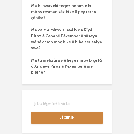
Ma bi awayekî teqez heram e ku
mirov resman xêz bike û peykeran
çêbike?
Ma caiz e mirov silavê bide Rîyê
Pîroz ê Cenabê Pêxember û şûşeya
wê sê caran maç bike û bibe ser eniya
xwe?
Ma tu mehzûra wê heye mirov biçe Rî
û Xirqeyê Pîroz ê Pêxemberê me
bibine?
LÊGERÎN