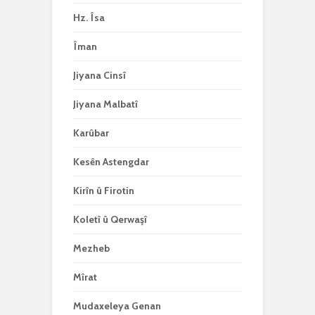
Hz. Îsa
Îman
Jiyana Cinsî
Jiyana Malbatî
Karûbar
Kesên Astengdar
Kirîn û Firotin
Koletî û Qerwaşî
Mezheb
Mîrat
Mudaxeleya Genan