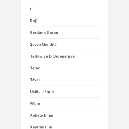
rî
Rojî
Serdana Goran
Şevên Qendîlê
Tedawiya bi Bioenerjiyê
Telaq
Têvel
Usûlu'l-Fiqih
Wêne
Xebata Jinan
Xeyrimislim