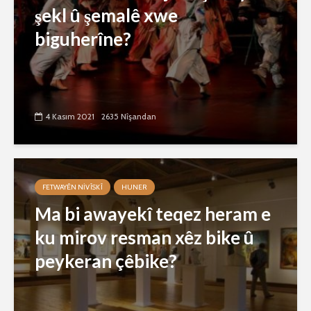
şekl û şemalê xwe
biguherîne?
4 Kasım 2021
2635 Nîşandan
FETWAYÊN NIVÎSKÎ
HUNER
Ma bi awayekî teqez heram e
ku mirov resman xêz bike û
peykeran çêbike?