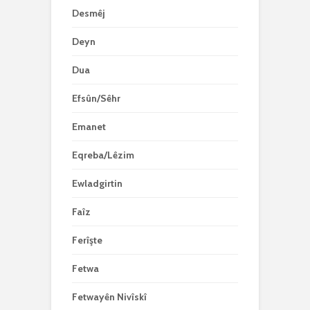
Desmêj
Deyn
Dua
Efsûn/Sêhr
Emanet
Eqreba/Lêzim
Ewladgirtin
Faîz
Ferîşte
Fetwa
Fetwayên Nivîskî