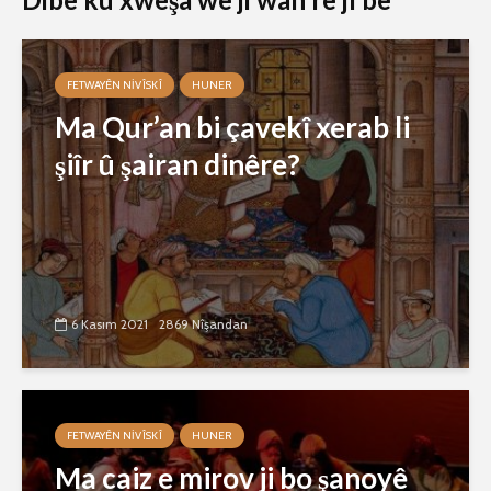
FETWAYÊN NIVÎSKÎ
HUNER
Ma Qur’an bi çavekî xerab li
şiîr û şairan dinêre?
6 Kasım 2021
2869 Nîşandan
FETWAYÊN NIVÎSKÎ
HUNER
Ma caiz e mirov ji bo şanoyê