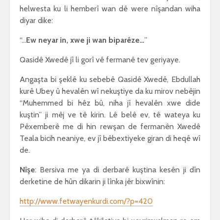
helwesta ku li hemberî wan dê were nîşandan wiha
diyar dike:
“…
Ew neyar in, xwe ji wan biparêze…
”
Qasidê Xwedê jî li gorî vê fermanê tev geriyaye.
Angaşta bi şeklê ku sebebê Qasidê Xwedê, Ebdullah
kurê Ubey û hevalên wî nekuştiye da ku mirov nebêjin
“Muhemmed bi hêz bû, niha jî hevalên xwe dide
kuştin” ji mêj ve tê kirin. Lê belê ev, tê wateya ku
Pêxemberê me di hin rewşan de fermanên Xwedê
Teala bicih neaniye, ev jî bêbextiyeke giran di heqê wî
de.
Nîşe
: Bersiva me ya di derbarê kuştina kesên ji dîn
derketine de hûn dikarin ji lînka jêr bixwînin:
http://www.fetwayenkurdi.com/?p=420