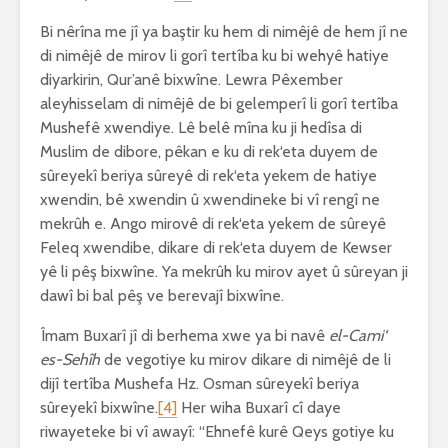
Bi nêrîna me jî ya baştir ku hem di nimêjê de hem jî ne
di nimêjê de mirov li gorî tertîba ku bi wehyê hatiye
diyarkirin, Qur’anê bixwîne. Lewra Pêxember
aleyhisselam di nimêjê de bi gelemperî li gorî tertîba
Mushefê xwendiye. Lê belê mîna ku ji hedîsa di
Muslim de dibore, pêkan e ku di rek‘eta duyem de
sûreyekî beriya sûreyê di rek‘eta yekem de hatiye
xwendin, bê xwendin û xwendineke bi vî rengî ne
mekrûh e. Ango mirovê di rek‘eta yekem de sûreyê
Feleq xwendibe, dikare di rek‘eta duyem de Kewser
yê li pêş bixwîne. Ya mekrûh ku mirov ayet û sûreyan ji
dawî bi bal pêş ve berevajî bixwîne.
Îmam Buxarî jî di berhema xwe ya bi navê
el-Cami‘
es-Sehîh
de vegotiye ku mirov dikare di nimêjê de li
dijî tertîba Mushefa Hz. Osman sûreyekî beriya
sûreyekî bixwîne.
[4]
Her wiha Buxarî cî daye
riwayeteke bi vî awayî: “Ehnefê kurê Qeys gotiye ku