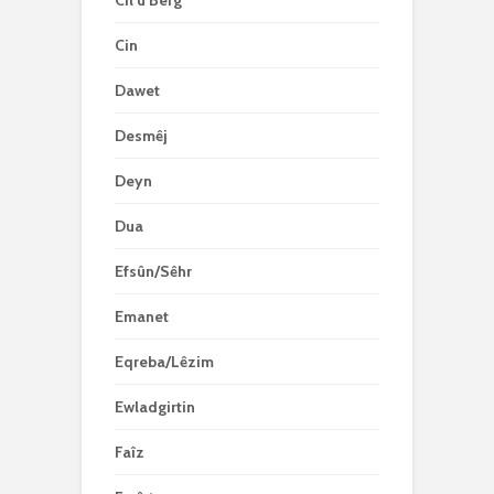
Cil û Berg
Cin
Dawet
Desmêj
Deyn
Dua
Efsûn/Sêhr
Emanet
Eqreba/Lêzim
Ewladgirtin
Faîz