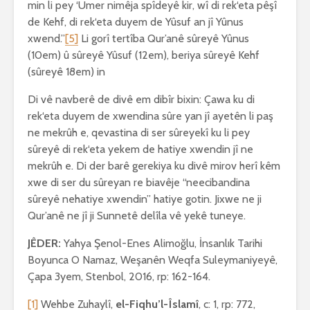
min li pey ‘Umer nimêja spîdeyê kir, wî di rek‘eta pêşî
de Kehf, di rek‘eta duyem de Yûsuf an jî Yûnus
xwend.”
[5]
Li gorî tertîba Qur’anê sûreyê Yûnus
(10em) û sûreyê Yûsuf (12em), beriya sûreyê Kehf
(sûreyê 18em) in
Di vê navberê de divê em dibîr bixin: Çawa ku di
rek‘eta duyem de xwendina sûre yan jî ayetên li paş
ne mekrûh e, qevastina di ser sûreyekî ku li pey
sûreyê di rek‘eta yekem de hatiye xwendin jî ne
mekrûh e. Di der barê gerekiya ku divê mirov herî kêm
xwe di ser du sûreyan re biavêje “neecibandina
sûreyê nehatiye xwendin” hatiye gotin. Jixwe ne ji
Qur’anê ne jî ji Sunnetê delîla vê yekê tuneye.
JÊDER:
Yahya Şenol-Enes Alimoğlu, İnsanlık Tarihi
Boyunca O Namaz, Weşanên Weqfa Suleymaniyeyê,
Çapa 3yem, Stenbol, 2016, rp: 162-164.
[1]
Wehbe Zuhaylî,
el-Fiqhu’l-Îslamî
, c: 1, rp: 772,