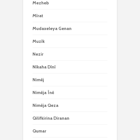
Mezheb
Mîrat
Mudaxeleya Genan
Muzîk
Nezir
Nîkaha Dînî
Nimêj
Nimêja Înê
Nimêja Qeza
Qilifkirina Diranan
Qumar