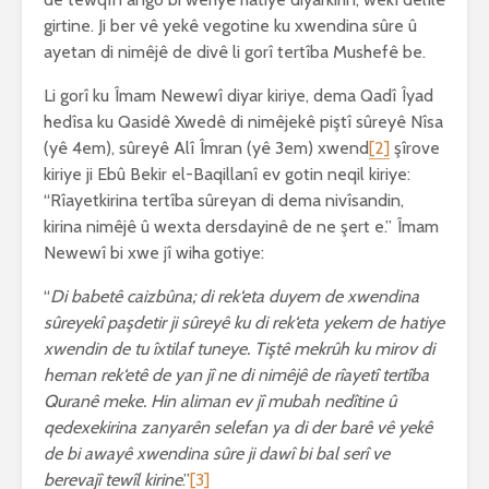
girtine. Ji ber vê yekê vegotine ku xwendina sûre û
ayetan di nimêjê de divê li gorî tertîba Mushefê be.
Li gorî ku Îmam Newewî diyar kiriye, dema Qadî Îyad
hedîsa ku Qasidê Xwedê di nimêjekê piştî sûreyê Nîsa
(yê 4em), sûreyê Alî Îmran (yê 3em) xwend
[2]
şîrove
kiriye ji Ebû Bekir el-Baqillanî ev gotin neqil kiriye:
“Rîayetkirina tertîba sûreyan di dema nivîsandin,
kirina nimêjê û wexta dersdayinê de ne şert e.” Îmam
Newewî bi xwe jî wiha gotiye:
“
Di babetê caizbûna; di rek‘eta duyem de xwendina
sûreyekî paşdetir ji sûreyê ku di rek‘eta yekem de hatiye
xwendin de tu îxtilaf tuneye. Tiştê mekrûh ku mirov di
heman rek‘etê de yan jî ne di nimêjê de rîayetî tertîba
Quranê meke. Hin aliman ev jî mubah nedîtine û
qedexekirina zanyarên selefan ya di der barê vê yekê
de bi awayê xwendina sûre ji dawî bi bal serî ve
berevajî tewîl kirine
.”
[3]