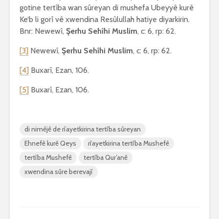
gotine tertîba wan sûreyan di mushefa Ubeyyê kurê
Ke‘b li gorî vê xwendina Resûlullah hatiye diyarkirin.
Bnr: Newewî,
Şerhu Sehîhi Muslim
, c: 6, rp: 62.
[3]
Newewî,
Şerhu Sehîhi Muslim
, c: 6, rp: 62.
[4]
Buxarî, Ezan, 106.
[5]
Buxarî, Ezan, 106.
di nimêjê de rîayetkirina tertîba sûreyan
Ehnefê kurê Qeys
rîayetkirina tertîba Mushefê
tertîba Mushefê
tertîba Qur’anê
xwendina sûre berevajî