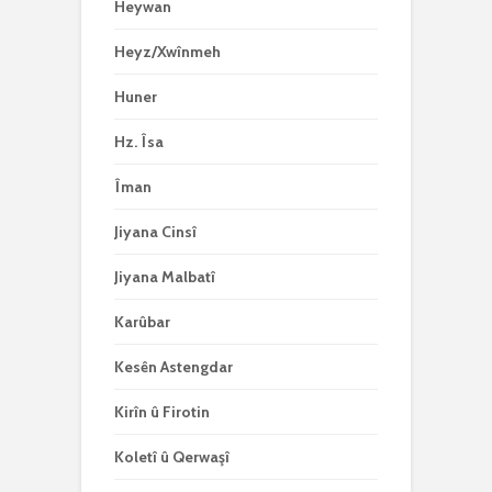
Heywan
Heyz/Xwînmeh
Huner
Hz. Îsa
Îman
Jiyana Cinsî
Jiyana Malbatî
Karûbar
Kesên Astengdar
Kirîn û Firotin
Koletî û Qerwaşî