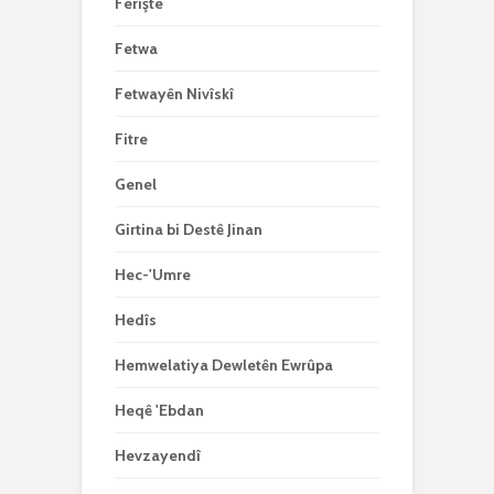
Ferîşte
Fetwa
Fetwayên Nivîskî
Fitre
Genel
Girtina bi Destê Jinan
Hec-'Umre
Hedîs
Hemwelatiya Dewletên Ewrûpa
Heqê 'Ebdan
Hevzayendî