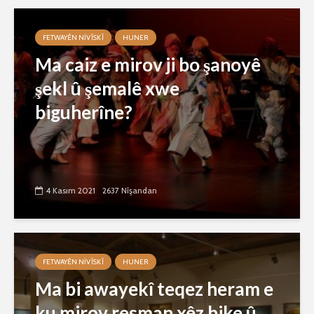
FETWAYÊN NIVÎSKÎ
HUNER
Ma caiz e mirov ji bo şanoyê
şekl û şemalê xwe
biguherîne?
4 Kasım 2021
2637 Nîşandan
FETWAYÊN NIVÎSKÎ
HUNER
Ma bi awayekî teqez heram e
ku mirov resman xêz bike û