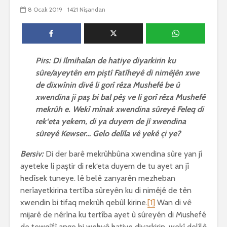
biguherîn
8 Ocak 2019
1421 Nîşandan
2556 Nîşandan
 wê
4 Kasım 
e Rî
Him kişandina
2637 Nîşan
 ê
cigareyê him jî
xwarinên birûn ji bo
Ma bi awa
tendirustiya
teqez her
Pirs: Di îlmihalan de hatiye diyarkirin ku
mirovan bi zirar in.
mirov res
sûre/ayeytên em piştî Fatîheyê di nimêjên xwe
Gelo hukmê li ser
bike û pe
de dixwînin divê li gorî rêza Mushefê be û
her duyan wek hev
çêbike?
xwendina ji paş bi bal pêş ve li gorî rêza Mushefê
e?
3 Kasım 
mekrûh e. Wekî mînak xwendina sûreyê Feleq di
27 Ekim 2021
3042 Nîşan
iyê
rek‘eta yekem, di ya duyem de jî xwendina
3078 Nîşandan
sûreyê Kewser… Gelo delîla vê yekê çi ye?
Bersiv:
Di der barê mekrûhbûna xwendina sûre yan jî
ayeteke li paştir di rek‘eta duyem de tu ayet an jî
hedîsek tuneye. lê belê zanyarên mezheban
nerîayetkirina tertîba sûreyên ku di nimêjê de tên
xwendin bi tifaq mekrûh qebûl kirine.
[1]
Wan di vê
mijarê de nêrîna ku tertîba ayet û sûreyên di Mushefê
de tewqîfî ango bi wehyê hatiye diyarkirin, wekî delîlê