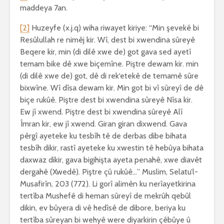
maddeya 7an.
[2]
Huzeyfe (x.j.q) wiha riwayet kiriye: “Min şevekê bi
Resûlullah re nimêj kir. Wî, dest bi xwendina sûreyê
Beqere kir, min (di dilê xwe de) got gava sed ayetî
temam bike dê xwe biçemîne. Piştre dewam kir. min
(di dilê xwe de) got, dê di rek‘etekê de temamê sûre
bixwîne. Wî dîsa dewam kir. Min got bi vî sûreyî de dê
biçe rukûê. Piştre dest bi xwendina sûreyê Nîsa kir.
Ew jî xwend. Piştre dest bi xwendina sûreyê Alî
Îmran kir, ew jî xwend. Giran giran dixwend. Gava
pêrgî ayeteke ku tesbîh tê de derbas dibe bihata
tesbîh dikir, rastî ayeteke ku xwestin tê hebûya bihata
daxwaz dikir, gava bigihişta ayeta penahê, xwe diavêt
dergahê (Xwedê). Piştre çû rukûê…” Muslim, Selatu’l-
Musafirîn, 203 (772). Li gorî alimên ku nerîayetkirina
tertîba Mushefê di heman sûreyî de mekrûh qebûl
dikin, ev bûyera di vê hedîsê de dibore, beriya ku
tertîba sûreyan bi wehyê were diyarkirin çêbûye û