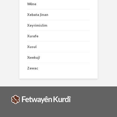
Wêne
Xebata Jinan
Xeyrimislim
Xurafe
Xusul
Xwekujî
Zewac