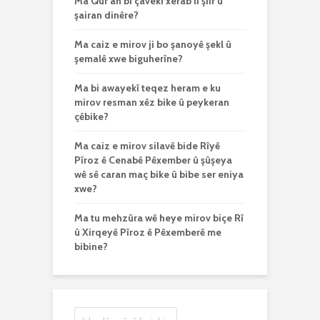
Ma Qur’an bi çavekî xerab li şiîr û
şairan dinêre?
Ma caiz e mirov ji bo şanoyê şekl û
şemalê xwe biguherîne?
Ma bi awayekî teqez heram e ku
mirov resman xêz bike û peykeran
çêbike?
Ma caiz e mirov silavê bide Rîyê
Pîroz ê Cenabê Pêxember û şûşeya
wê sê caran maç bike û bibe ser eniya
xwe?
Ma tu mehzûra wê heye mirov biçe Rî
û Xirqeyê Pîroz ê Pêxemberê me
bibine?