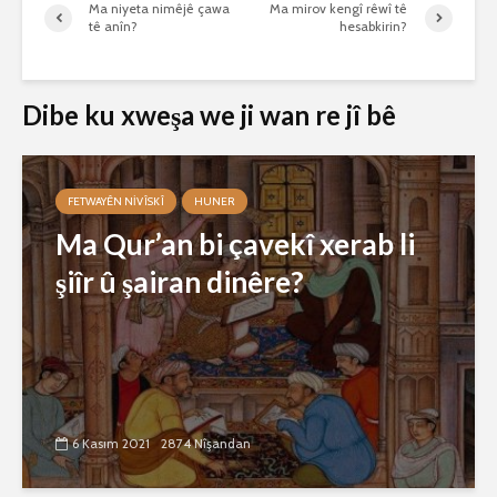
Ma niyeta nimêjê çawa
Ma mirov kengî rêwî tê
tê anîn?
hesabkirin?
Dibe ku xweşa we ji wan re jî bê
FETWAYÊN NIVÎSKÎ
HUNER
Ma Qur’an bi çavekî xerab li
şiîr û şairan dinêre?
6 Kasım 2021
2874 Nîşandan