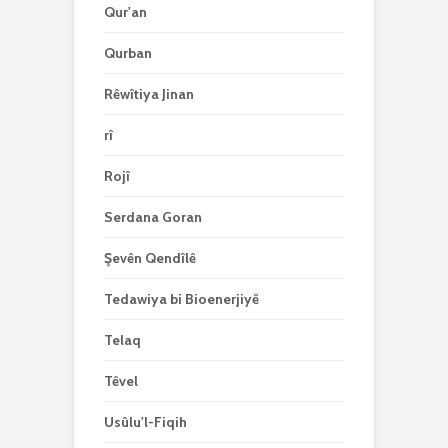
Qur'an
Qurban
Rêwîtiya Jinan
rî
Rojî
Serdana Goran
Şevên Qendîlê
Tedawiya bi Bioenerjiyê
Telaq
Têvel
Usûlu'l-Fiqih