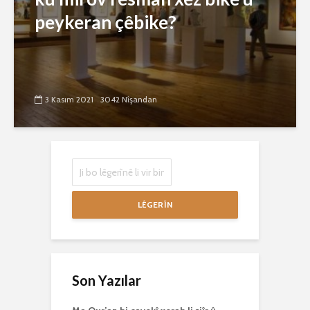
peykeran çêbike?
3 Kasım 2021
3042 Nîşandan
LÊGERÎN
Son Yazılar