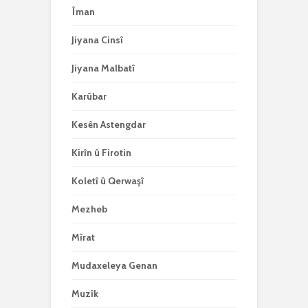
Îman
Jiyana Cinsî
Jiyana Malbatî
Karûbar
Kesên Astengdar
Kirîn û Firotin
Koletî û Qerwaşî
Mezheb
Mîrat
Mudaxeleya Genan
Muzîk