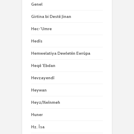
Genel
Girtina bi Destê Jinan
Hec-'Umre
Hedîs
Hemwelatiya Dewletên Ewrûpa
Heqê 'Ebdan
Hevzayendî
Heywan
Heyz/Xwînmeh
Huner
Hz. Îsa