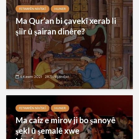
FETWAYÊN NIVÎSKÎ
HUNER
Ma Qur’an bi çavekî xerab li
şiîr û şairan dinêre?
6 Kasım 2021
2871 Nîşandan
FETWAYÊN NIVÎSKÎ
HUNER
Ma caiz e mirov ji bo şanoyê
şekl û şemalê xwe