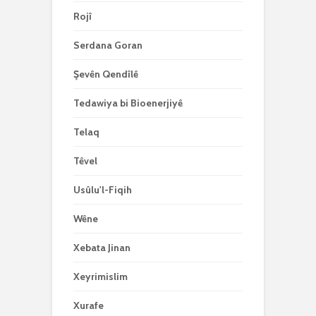
Rojî
Serdana Goran
Şevên Qendîlê
Tedawiya bi Bioenerjiyê
Telaq
Têvel
Usûlu'l-Fiqih
Wêne
Xebata Jinan
Xeyrimislim
Xurafe