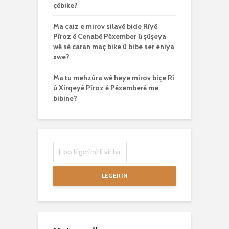
çêbike?
Ma caiz e mirov silavê bide Rîyê
Pîroz ê Cenabê Pêxember û şûşeya
wê sê caran maç bike û bibe ser eniya
xwe?
Ma tu mehzûra wê heye mirov biçe Rî
û Xirqeyê Pîroz ê Pêxemberê me
bibine?
LÊGERÎN