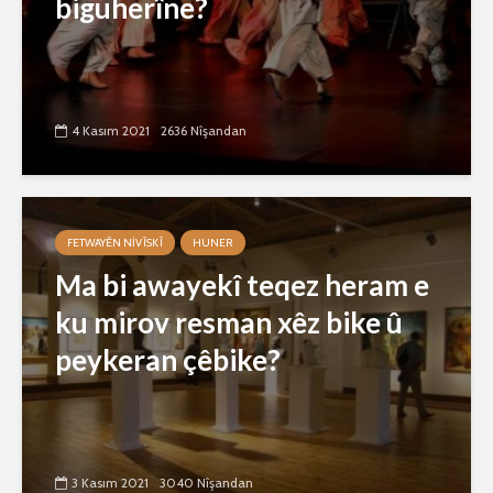
biguherîne?
4 Kasım 2021
2636 Nîşandan
FETWAYÊN NIVÎSKÎ
HUNER
Ma bi awayekî teqez heram e
ku mirov resman xêz bike û
peykeran çêbike?
3 Kasım 2021
3040 Nîşandan