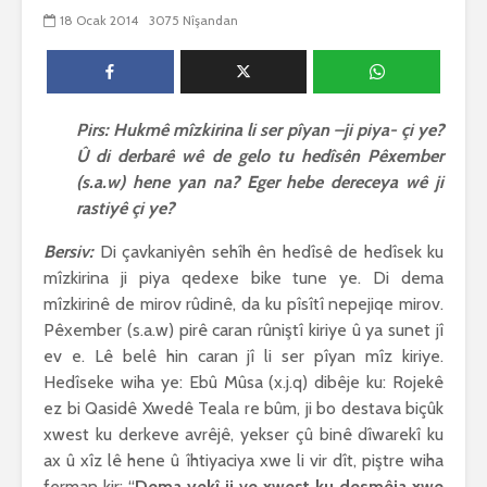
biguherîn
18 Ocak 2014
3075 Nîşandan
2556 Nîşandan
 wê
4 Kasım 
e Rî
Him kişandina
2636 Nîşan
 ê
cigareyê him jî
xwarinên birûn ji bo
Ma bi awa
tendirustiya
teqez her
Pirs: Hukmê mîzkirina li ser pîyan –ji piya- çi ye?
mirovan bi zirar in.
mirov res
Û di derbarê wê de gelo tu hedîsên Pêxember
Gelo hukmê li ser
bike û pe
(s.a.w) hene yan na? Eger hebe dereceya wê ji
her duyan wek hev
çêbike?
rastiyê çi ye?
e?
3 Kasım 
27 Ekim 2021
3040 Nîşa
Bersiv:
Di çavkaniyên sehîh ên hedîsê de hedîsek ku
iyê
3077 Nîşandan
mîzkirina ji piya qedexe bike tune ye. Di dema
mîzkirinê de mirov rûdinê, da ku pîsîtî nepejiqe mirov.
Pêxember (s.a.w) pirê caran rûniştî kiriye û ya sunet jî
ev e. Lê belê hin caran jî li ser pîyan mîz kiriye.
Hedîseke wiha ye: Ebû Mûsa (x.j.q) dibêje ku: Rojekê
ez bi Qasidê Xwedê Teala re bûm, ji bo destava biçûk
xwest ku derkeve avrêjê, yekser çû binê dîwarekî ku
ax û xîz lê hene û îhtiyaciya xwe li vir dît, piştre wiha
ferman kir; “
Dema yekî ji ve xwest ku desmêja xwe