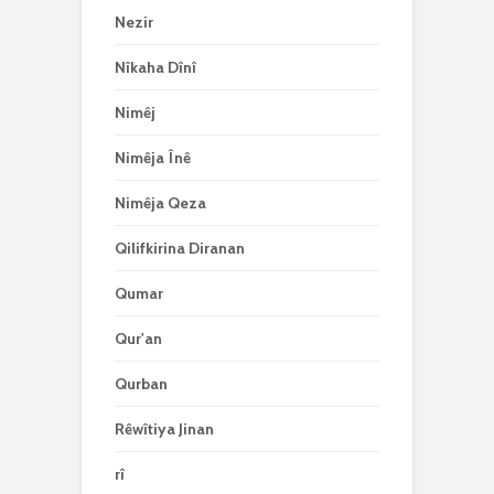
Nezir
Nîkaha Dînî
Nimêj
Nimêja Înê
Nimêja Qeza
Qilifkirina Diranan
Qumar
Qur'an
Qurban
Rêwîtiya Jinan
rî