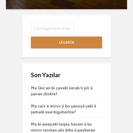
LÊGERÎN
Son Yazılar
Ma Qur’an bi çavekî xerab li şiîr û
şairan dinêre?
Ma caiz e mirov ji bo şanoyê şekl û
şemalê xwe biguherîne?
Ma bi awayekî teqez heram e ku
mirov resman xêz bike û peykeran