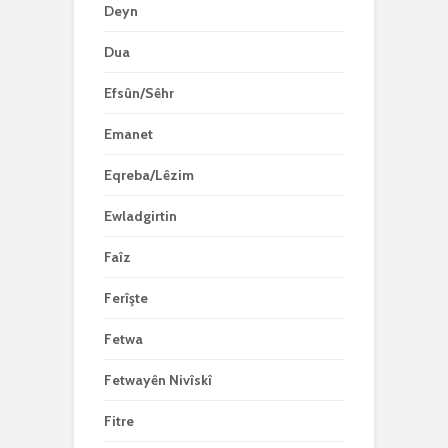
Deyn
Dua
Efsûn/Sêhr
Emanet
Eqreba/Lêzim
Ewladgirtin
Faîz
Ferîşte
Fetwa
Fetwayên Nivîskî
Fitre