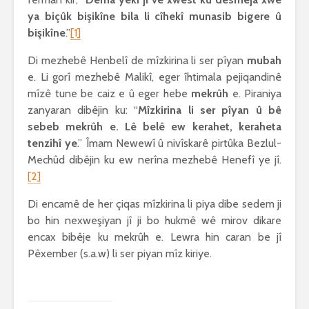
ya biçûk bişikîne bila li cîhekî munasib bigere û
bişikîne
.”
[1]
Di mezhebê Henbelî de mîzkirina li ser pîyan
mubah
e. Li gorî mezhebê Malikî, eger îhtimala pejiqandinê
mîzê tune be caiz e û eger hebe
mekrûh
e. Piraniya
zanyaran dibêjin ku: “
Mîzkirina li ser pîyan û bê
sebeb mekrûh e. Lê belê ew kerahet, keraheta
tenzîhî ye
.” Îmam Newewî û nivîskarê pirtûka Bezlul-
Mechûd dibêjin ku ew nerîna mezhebê Henefî ye jî.
[2]
Di encamê de her çiqas mîzkirina li piya dibe sedem ji
bo hin nexweşiyan jî ji bo hukmê wê mirov dikare
encax bibêje ku mekrûh e. Lewra hin caran be jî
Pêxember (s.a.w) li ser piyan mîz kiriye.