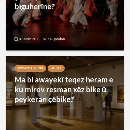
biguherîne?
4 Kasım 2021
2637 Nîşandan
FETWAYÊN NIVÎSKÎ
HUNER
Ma bi awayekî teqez heram e
ku mirov resman xêz bike û
peykeran çêbike?