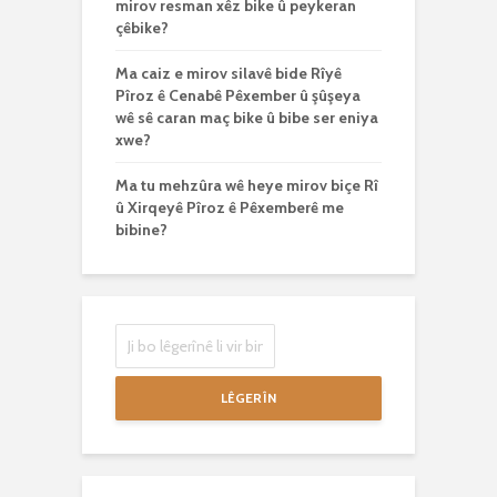
mirov resman xêz bike û peykeran
çêbike?
Ma caiz e mirov silavê bide Rîyê
Pîroz ê Cenabê Pêxember û şûşeya
wê sê caran maç bike û bibe ser eniya
xwe?
Ma tu mehzûra wê heye mirov biçe Rî
û Xirqeyê Pîroz ê Pêxemberê me
bibine?
LÊGERÎN