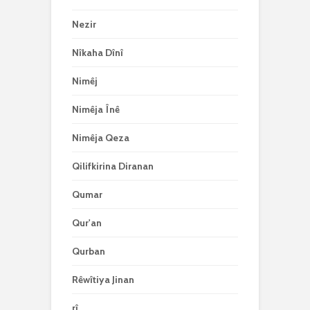
Nezir
Nîkaha Dînî
Nimêj
Nimêja Înê
Nimêja Qeza
Qilifkirina Diranan
Qumar
Qur'an
Qurban
Rêwîtiya Jinan
rî