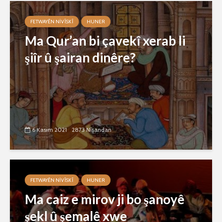
FETWAYÊN NIVÎSKÎ
HUNER
Ma Qur’an bi çavekî xerab li
şiîr û şairan dinêre?
6 Kasım 2021
2873 Nîşandan
FETWAYÊN NIVÎSKÎ
HUNER
Ma caiz e mirov ji bo şanoyê
şekl û şemalê xwe