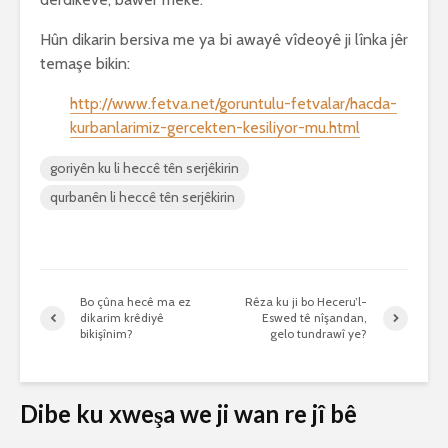
Hûn dikarin bersiva me ya bi awayê vîdeoyê ji lînka jêr
temaşe bikin:
http://www.fetva.net/goruntulu-fetvalar/hacda-
kurbanlarimiz-gercekten-kesiliyor-mu.html
goriyên ku li heccê tên serjêkirin
qurbanên li heccê tên serjêkirin
Bo çûna hecê ma ez
Rêza ku ji bo Heceru’l-
dikarim krêdiyê
Eswed tê nîşandan,
bikişînim?
gelo tundrawî ye?
Dibe ku xweşa we ji wan re jî bê