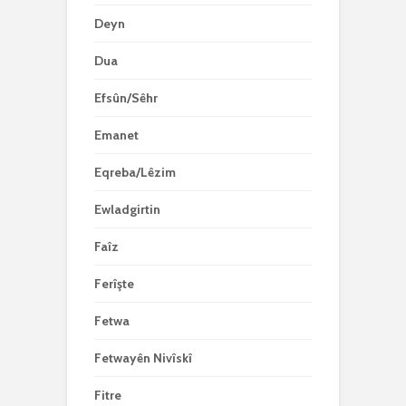
Deyn
Dua
Efsûn/Sêhr
Emanet
Eqreba/Lêzim
Ewladgirtin
Faîz
Ferîşte
Fetwa
Fetwayên Nivîskî
Fitre