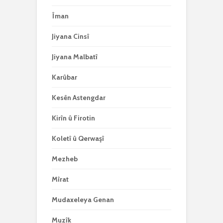
Îman
Jiyana Cinsî
Jiyana Malbatî
Karûbar
Kesên Astengdar
Kirîn û Firotin
Koletî û Qerwaşî
Mezheb
Mîrat
Mudaxeleya Genan
Muzîk