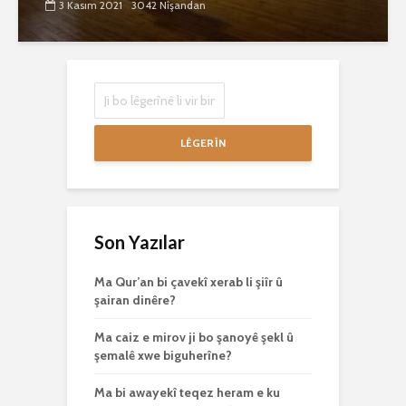
3 Kasım 2021
3042 Nîşandan
LÊGERÎN
Son Yazılar
Ma Qur’an bi çavekî xerab li şiîr û
şairan dinêre?
Ma caiz e mirov ji bo şanoyê şekl û
şemalê xwe biguherîne?
Ma bi awayekî teqez heram e ku