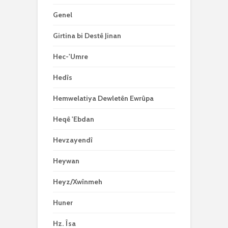
Genel
Girtina bi Destê Jinan
Hec-'Umre
Hedîs
Hemwelatiya Dewletên Ewrûpa
Heqê 'Ebdan
Hevzayendî
Heywan
Heyz/Xwînmeh
Huner
Hz. Îsa