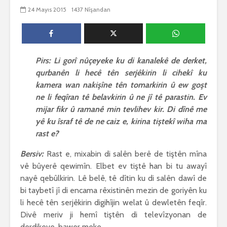
biguherîn
24 Mayıs 2015
1437 Nîşandan
2556 Nîşandan
 wê
4 Kasım 
e Rî
Him kişandina
2637 Nîşan
 ê
cigareyê him jî
xwarinên birûn ji bo
Ma bi awa
tendirustiya
teqez her
Pirs: Li gorî nûçeyeke ku di kanalekê de derket,
mirovan bi zirar in.
mirov res
qurbanên li hecê tên serjêkirin li cihekî ku
Gelo hukmê li ser
bike û pe
kamera wan nakişîne tên tomarkirin û ew goşt
her duyan wek hev
çêbike?
ne li feqîran tê belavkirin û ne jî tê parastin. Ev
e?
3 Kasım 
mijar fikr û ramanê min tevlihev kir. Di dînê me
27 Ekim 2021
3042 Nîşan
iyê
yê ku îsraf tê de ne caiz e, kirina tiştekî wiha ma
3078 Nîşandan
rast e?
Bersiv:
Rast e, mixabin di salên berê de tiştên mîna
vê bûyerê qewimîn. Elbet ev tiştê han bi tu awayî
nayê qebûlkirin. Lê belê, tê dîtin ku di salên dawî de
bi taybetî jî di encama rêxistinên mezin de goriyên ku
li hecê tên serjêkirin digihîjin welat û dewletên feqîr.
Divê meriv ji hemî tiştên di televîzyonan de
derdikeve, bawer meke.