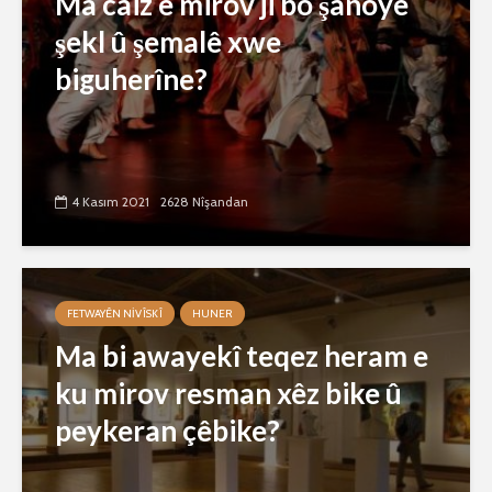
Ma caiz e mirov ji bo şanoyê
şekl û şemalê xwe
biguherîne?
4 Kasım 2021
2628 Nîşandan
FETWAYÊN NIVÎSKÎ
HUNER
Ma bi awayekî teqez heram e
ku mirov resman xêz bike û
peykeran çêbike?