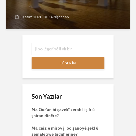
3 Kasım 2021
3034 Nîşandan
LÊGERÎN
Son Yazılar
Ma Qur’an bi çavekî xerab li şiîr û
şairan dinêre?
Ma caiz e mirov ji bo şanoyê şekl û
şemalê xwe biguherîne?