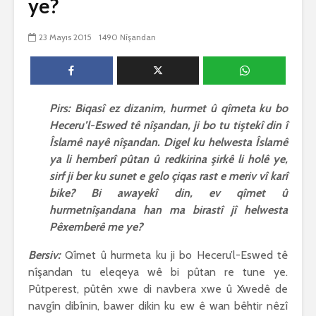
ye?
biguherîn
2548 Nîşandan
 wê
4 Kasım 
23 Mayıs 2015
1490 Nîşandan
e Rî
Him kişandina
2628 Nîşan
 ê
cigareyê him jî
xwarinên birûn ji bo
Ma bi awa
tendirustiya
teqez her
mirovan bi zirar in.
mirov res
Pirs: Biqasî ez dizanim, hurmet û qîmeta ku bo
Gelo hukmê li ser
bike û pe
Heceru’l-Eswed tê nîşandan, ji bo tu tiştekî din î
her duyan wek hev
çêbike?
e?
3 Kasım 
Îslamê nayê nîşandan. Digel ku helwesta Îslamê
27 Ekim 2021
3034 Nîşan
ya li hemberî pûtan û redkirina şirkê li holê ye,
iyê
3071 Nîşandan
sirf ji ber ku sunet e gelo çiqas rast e meriv vî karî
bike? Bi awayekî din, ev qîmet û
hurmetnîşandana han ma birastî jî helwesta
Pêxemberê me ye?
Bersiv:
Qîmet û hurmeta ku ji bo Heceru’l-Eswed tê
nîşandan tu eleqeya wê bi pûtan re tune ye.
Pûtperest, pûtên xwe di navbera xwe û Xwedê de
navgîn dibînin, bawer dikin ku ew ê wan bêhtir nêzî