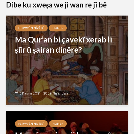
Dibe ku xweşa we ji wan re jî bê
FETWAYÊN NIVÎSKÎ
HUNER
Ma Qur’an bi çavekî xerab li
şiîr û şairan dinêre?
6 Kasım 2021
2859 Nîşandan
FETWAYÊN NIVÎSKÎ
HUNER