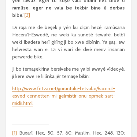
yên lawaz. Eger tu koşe vala bibînî nêz bibe û
ramûse, eger ne vala be tekbîr bîne û derbas
bibe
.”
[3]
Di roja me de beşek ji yên ku diçin hecê, ramûsana
Heceru’l-Eswedê, ne wekî ku sunetê tewafê, belbî
wekî îbadeta herî girîng ji bo xwe dibînin. Ya şaş, ew
helwesta wan e. Di vî warî de divê meriv însanan
perwerde bike.
Ji bo temaşekirina bersiveke me ya bi awayê vîdeoyê,
ji kere xwe re li lînka jêr temaşe bikin:
http://www.fetva.net/goruntulu-fetvalar/hacerul-
esved-cennetten-mi-gelmistir-onu-opmek-sart-
midir.html
[1]
Buxarî, Hec, 50, 57, 60; Muslim, Hec, 248, 120;