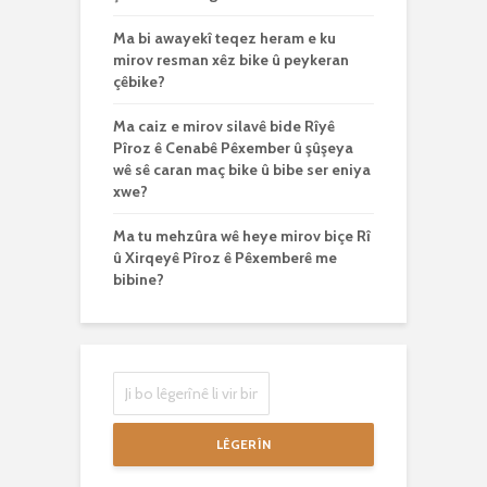
Ma bi awayekî teqez heram e ku
mirov resman xêz bike û peykeran
çêbike?
Ma caiz e mirov silavê bide Rîyê
Pîroz ê Cenabê Pêxember û şûşeya
wê sê caran maç bike û bibe ser eniya
xwe?
Ma tu mehzûra wê heye mirov biçe Rî
û Xirqeyê Pîroz ê Pêxemberê me
bibine?
LÊGERÎN