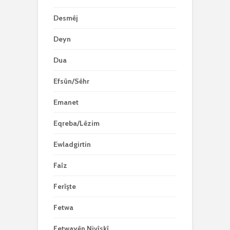
Desmêj
Deyn
Dua
Efsûn/Sêhr
Emanet
Eqreba/Lêzim
Ewladgirtin
Faîz
Ferîşte
Fetwa
Fetwayên Nivîskî