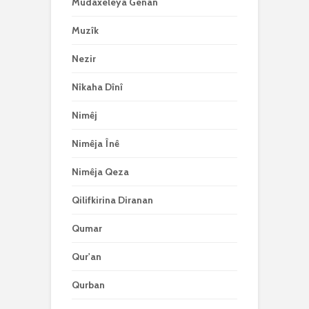
Mudaxeleya Genan
Muzîk
Nezir
Nîkaha Dînî
Nimêj
Nimêja Înê
Nimêja Qeza
Qilifkirina Diranan
Qumar
Qur'an
Qurban