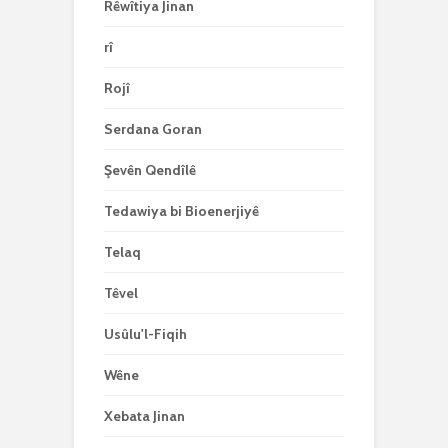
Rêwîtiya Jinan
rî
Rojî
Serdana Goran
Şevên Qendîlê
Tedawiya bi Bioenerjiyê
Telaq
Têvel
Usûlu'l-Fiqih
Wêne
Xebata Jinan