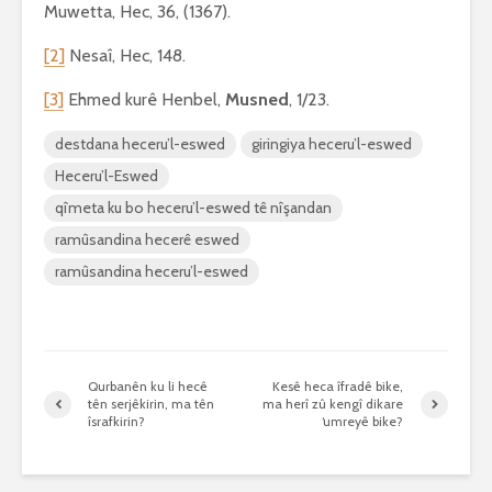
Muwetta, Hec, 36, (1367).
[2]
Nesaî, Hec, 148.
[3]
Ehmed kurê Henbel,
Musned
, 1/23.
destdana heceru’l-eswed
giringiya heceru’l-eswed
Heceru’l-Eswed
qîmeta ku bo heceru’l-eswed tê nîşandan
ramûsandina hecerê eswed
ramûsandina heceru’l-eswed
Qurbanên ku li hecê
Kesê heca îfradê bike,
tên serjêkirin, ma tên
ma herî zû kengî dikare
îsrafkirin?
‘umreyê bike?