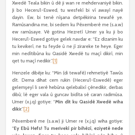
Xwedê Teala bikin û dê ji wan re mehdervaniyê bikin.
Ji bo Heceru’l-Eswed, tu wesfekî bi vî awayî nayê
dayin. Ew, bi tenê nîşana detpêkirina tewafê ye.
Ramûsandina me, bi sedem ku Pêxemberê me (s.a.w)
ew ramûsaye. Vê gotina Hezretî Umer ya ku ji bo
Heceru’l-Eswed gotiye gelek navdar e: “Ez dizanim ku
tu kevikerî, ne tu feyde û ne jî zirareke te heye. Eger
min nedîtibûna ku Qasidê Xwedê tu maçî dikirî, min
qet tu maçî nedikir.”
[1]
Henzele dibêje ku: “Min (di tewafê) rehmetiyê Tawûs
dît. Dema dihat cem rukin (Heceru’l-Eswedê) eger
gelemşeyî li serê hebûna qelebalixî çênedikir, derbas
dibû; lê eger vala û guncav bidîta sê caran radimûsa.
Umer (x.j.q) gotiye: “
Min dît ku Qasidê Xwedê wiha
dikir
.”
[2]
Pêxemberê me (s.a.w) ji Umer re (x.j.q) wiha gotiye:
“
Ey Ebû Hefs! Tu merivekî pir bihêzî, eziyetê nede