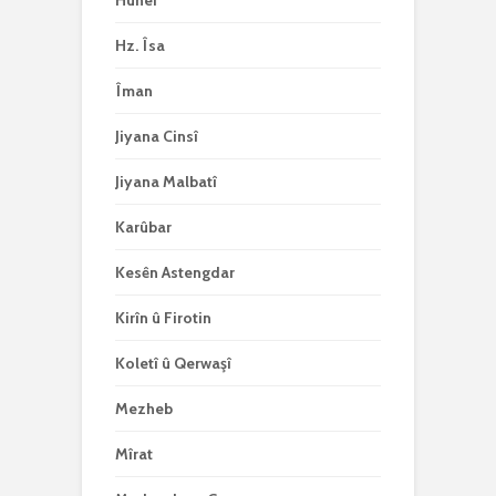
Huner
Hz. Îsa
Îman
Jiyana Cinsî
Jiyana Malbatî
Karûbar
Kesên Astengdar
Kirîn û Firotin
Koletî û Qerwaşî
Mezheb
Mîrat