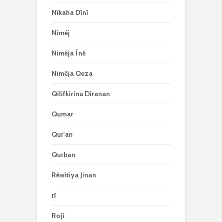
Nîkaha Dînî
Nimêj
Nimêja Înê
Nimêja Qeza
Qilifkirina Diranan
Qumar
Qur'an
Qurban
Rêwîtiya Jinan
rî
Rojî