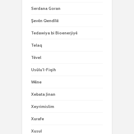
Serdana Goran
Şevên Qendîlê
Tedawiya bi Bioenerjiyê
Telaq
Têvel
Usûlu'l-Fiqih
Wêne
Xebata Jinan
Xeyrimislim
Xurafe
Xusul