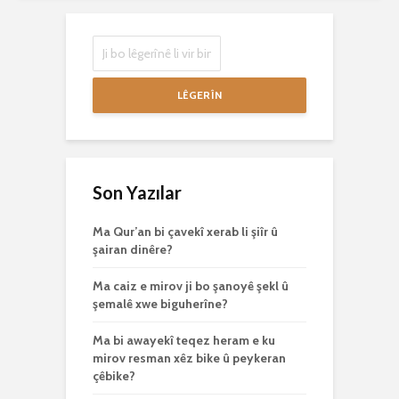
LÊGERÎN
Son Yazılar
Ma Qur’an bi çavekî xerab li şiîr û
şairan dinêre?
Ma caiz e mirov ji bo şanoyê şekl û
şemalê xwe biguherîne?
Ma bi awayekî teqez heram e ku
mirov resman xêz bike û peykeran
çêbike?