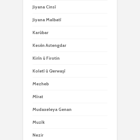
Jiyana Cinsî
Jiyana Malbatî
Karûbar
Kesên Astengdar
Kirîn û Firotin
Koletî û Qerwaşî
Mezheb
Mîrat
Mudaxeleya Genan
Muzîk
Nezir