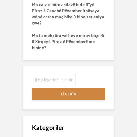
Ma caiz e mirov silavê bide Rîyê
Pîroz ê Cenabê Pêxember û şûşeya
wê sê caran maç bike û bibe ser eniya
xwe?
Ma tu mehzûra wê heye mirov biçe Rî
û Xirqeyê Pîroz ê Pêxemberê me
bibine?
LÊGERÎN
Kategoriler