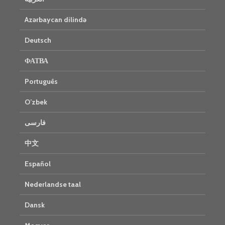
Azərbaycan dilində
Deutsch
ФАТВА
Português
O’zbek
فارسی
中文
Español
Nederlandse taal
Dansk