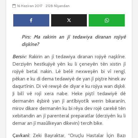
biguherîn
16 Haziran 2017
2128 Nîşandan
2545 Nîşandan
 wê
4 Kasım 
e Rî
Him kişandina
2625 Nîşan
 ê
cigareyê him jî
xwarinên birûn ji bo
Ma bi awa
tendirustiya
teqez her
Pirs: Ma rakirin an jî tedawiya diranan rojiyê
mirovan bi zirar in.
mirov res
dişkîne?
Gelo hukmê li ser
bike û pe
her duyan wek hev
çêbike?
Bersiv:
Rakirin an jî tedawiya diranan rojiyê naşkîne.
e?
3 Kasım 
Derziyên hestkujiyê yên ku li çeneyên tên xistin jî
27 Ekim 2021
3031 Nîşan
rojiyê betal nakin. Lê belê nexweşên bi vî rengî,
iyê
3068 Nîşandan
pêkan e ku di dema tedawiyê de yan jî piştre hinek av
daqurtînin. Di vê rewşê de diyar e ku rojiya wan dişkê.
Ji bilî vê rojî xera nabe. Heke piştî tedawiyê dê
dermanên êşbirê yan jî antîbiyotîk werin bikaranîn,
mirov dikare dermanên ku bi rêya dev rojê carekê tên
xebitandin an jî parenteral preparatlar (derziyên ku li
demar an jî masûlkeyan dikevin) tercih bike.
Çavkanî
: Zeki Bayraktar, “Oruçlu Hastalar İçin Bazı