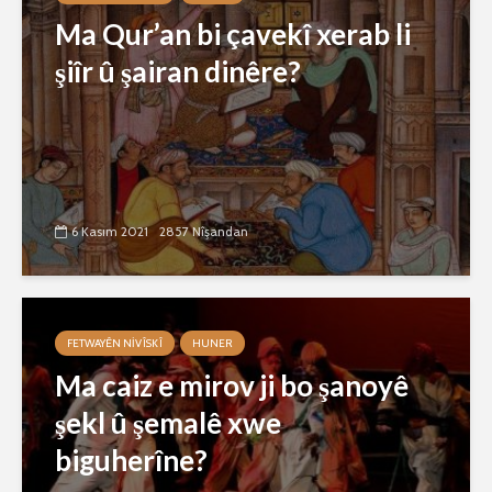
Ma Qur’an bi çavekî xerab li
şiîr û şairan dinêre?
6 Kasım 2021
2857 Nîşandan
FETWAYÊN NIVÎSKÎ
HUNER
Ma caiz e mirov ji bo şanoyê
şekl û şemalê xwe
biguherîne?