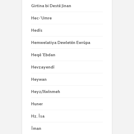
Girtina bi Destê Jinan
Hec-'Umre
Hedîs
Hemwelatiya Dewletên Ewrûpa
Heqê 'Ebdan
Hevzayendî
Heywan
Heyz/Xwînmeh
Huner
Hz. Îsa
Îman