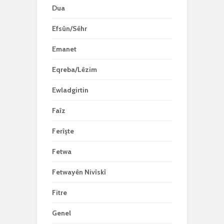
Dua
Efsûn/Sêhr
Emanet
Eqreba/Lêzim
Ewladgirtin
Faîz
Ferîşte
Fetwa
Fetwayên Nivîskî
Fitre
Genel