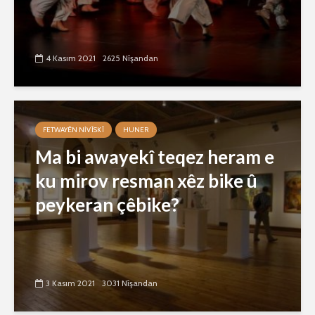
4 Kasım 2021
2625 Nîşandan
FETWAYÊN NIVÎSKÎ
HUNER
Ma bi awayekî teqez heram e
ku mirov resman xêz bike û
peykeran çêbike?
3 Kasım 2021
3031 Nîşandan