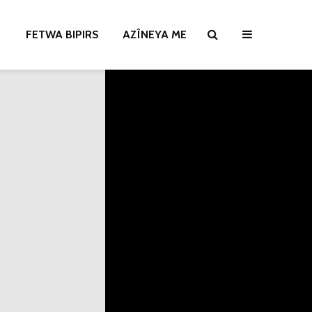
FETWA BIPIRS
AZÎNEYA ME
Ma caiz e jin bibin
Ma Qur’an bi
hakim û parêzer?
xerab li şiîr û
dinêre?
29 Ekim 2021
a
6 Kasım 2021
2627 Nîşandan
2854 Nîşandan
Hukmê li ser
kişandina cigareyê
Ma caiz e mir
çi ye?
bo şanoyê şe
şemalê xwe
28 Ekim 2021
biguherîne?
2543 Nîşandan
4 Kasım 202
î
Him kişandina
2620 Nîşandan
cigareyê him jî
xwarinên birûn ji bo
Ma bi awayek
tendirustiya
teqez heram 