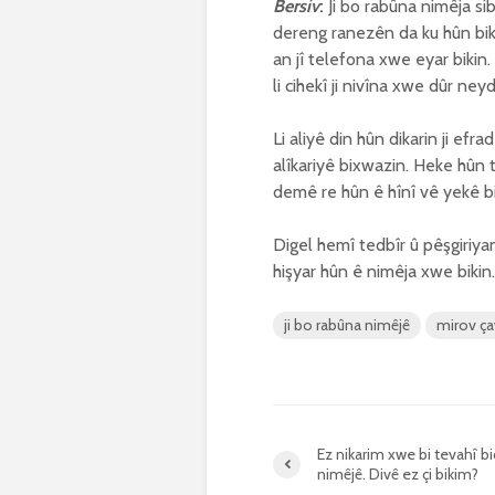
Bersiv
:
Ji bo rabûna nimêja si
dereng ranezên da ku hûn bika
an jî telefona xwe eyar bikin
li cihekî ji nivîna xwe dûr neyd
Li aliyê din hûn dikarin ji ef
alîkariyê bixwazin. Heke hûn t
demê re hûn ê hînî vê yekê bi
Digel hemî tedbîr û pêşgiriya
hişyar hûn ê nimêja xwe bikin.
ji bo rabûna nimêjê
mirov ça
Ez nikarim xwe bi tevahî b
nimêjê. Divê ez çi bikim?