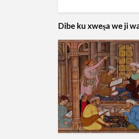
Dibe ku xweşa we ji wan