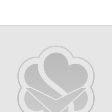
Ma caiz e mirov
silavê bide Rîyê
Pîroz ê Cenabê
Pêxember û şûşey
wê sê caran maç
bike û bibe ser
eniya xwe?
2 Kasım 2021
2768 Nîşandan
Ma tu mehzûra wê
heye mirov biçe R
û Xirqeyê Pîroz ê
Pêxemberê me
bibine?