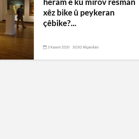
heram e ku mirov resman
xêz bike û peykeran
çêbike?...
3 Kasım 2021
3030 Nîşandan