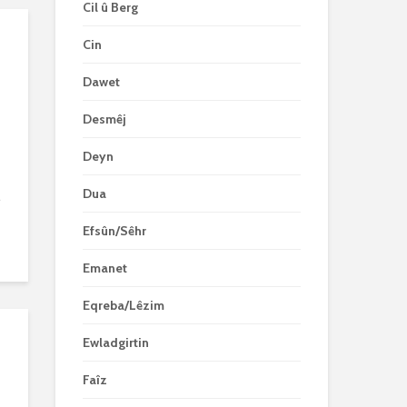
Cil û Berg
Cin
Dawet
Desmêj
Deyn
Dua
.
Efsûn/Sêhr
Emanet
Eqreba/Lêzim
Ewladgirtin
Faîz