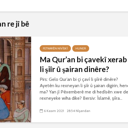
 re jî bê
FETWAYÊN NIVÎSKÎ
HUNER
Ma Qur’an bi çavekî xerab
li şiîr û şairan dinêre?
Pirs: Gelo Qur’an bi çi çavî li şiîrê dinêre?
Ayetên ku rexneyan li şiîr û şairan digirin, hen
ma? Yan jî Pêxemberê me di hedîsên xwe d
rexneyeke wiha dike? Bersiv: Îslamê, şiîra...
6 Kasım 2021
2854 Nîşandan