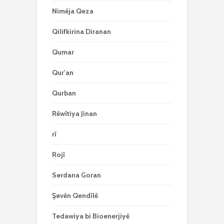
Nimêja Qeza
Qilifkirina Diranan
Qumar
Qur'an
Qurban
Rêwîtiya Jinan
rî
Rojî
Serdana Goran
Şevên Qendîlê
Tedawiya bi Bioenerjiyê