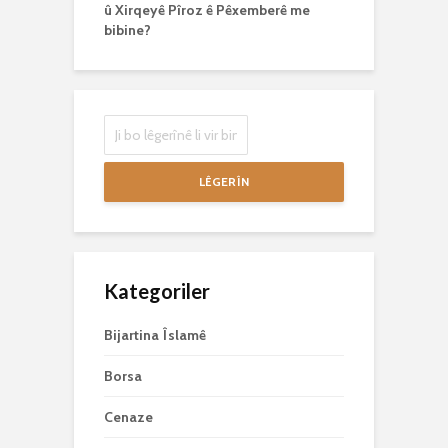
û Xirqeyê Pîroz ê Pêxemberê me
bibine?
LÊGERÎN
Kategoriler
Bijartina Îslamê
Borsa
Cenaze