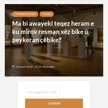
FETWAYÊN NIVÎSKÎ
HUNER
Ma bi awayekî teqez heram e
ku mirov resman xêz bike û
peykeran çêbike?
3 Kasım 2021
3039 Nîşandan
LÊGERÎN