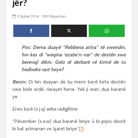
jêr?
biguherîn
2554 Nîşandan
 wê
4 Kasım 
11 Şubat 2014
2931 Nîşandan
e Rî
Him kişandina
2635 Nîşan
 ê
cigareyê him jî
xwarinên birûn ji bo
Ma bi awa
tendirustiya
teqez her
mirovan bi zirar in.
mirov res
Pirs: Dema duayê “Rebbena atîna” tê xwendin,
Gelo hukmê li ser
bike û pe
hin kes di “weqina ‘ezabe’n-nar” de destên xwe
her duyan wek hev
çêbike?
e?
3 Kasım 
berevajî dikin. Gelo di derbarê vê kirinê de tu
27 Ekim 2021
3039 Nîşan
hedîseke rast heye?
iyê
3077 Nîşandan
Bersiv:
Di hin duayan de ku meriv berê kefa destên
xwe bide erdê, riwayet hene. Yek ji wan, dua baranê
ye.
Enes kurê (x.j.q) wiha radigihîne:
“Pêxember (s.a.w) dua baranê kiriye û bi pişta destê
bi bal asîmanan ve îşaret kiriye.”
[1]