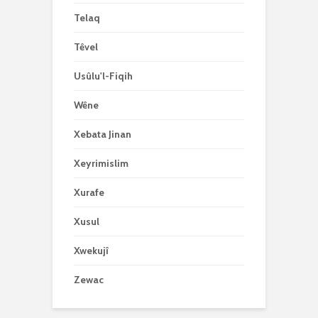
Telaq
Têvel
Usûlu'l-Fiqih
Wêne
Xebata Jinan
Xeyrimislim
Xurafe
Xusul
Xwekujî
Zewac