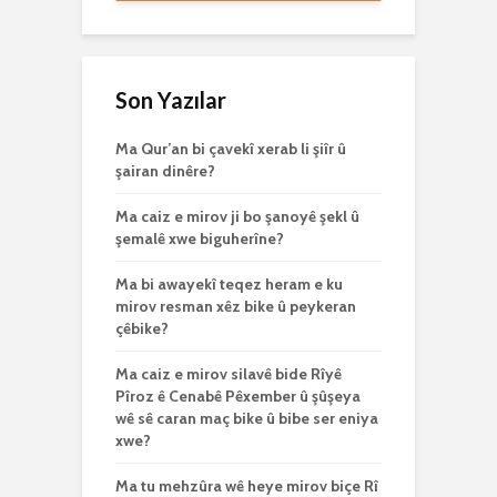
Son Yazılar
Ma Qur’an bi çavekî xerab li şiîr û
şairan dinêre?
Ma caiz e mirov ji bo şanoyê şekl û
şemalê xwe biguherîne?
Ma bi awayekî teqez heram e ku
mirov resman xêz bike û peykeran
çêbike?
Ma caiz e mirov silavê bide Rîyê
Pîroz ê Cenabê Pêxember û şûşeya
wê sê caran maç bike û bibe ser eniya
xwe?
Ma tu mehzûra wê heye mirov biçe Rî