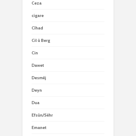
Ceza
cigare
Cîhad
Cil û Berg
Cin
Dawet
Desmêj
Deyn
Dua
Efsûn/Sêhr
Emanet