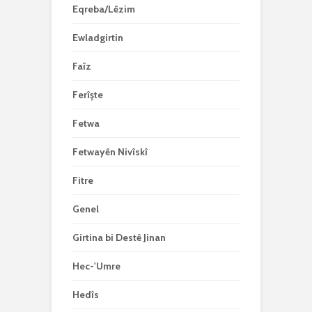
Eqreba/Lêzim
Ewladgirtin
Faîz
Ferîşte
Fetwa
Fetwayên Nivîskî
Fitre
Genel
Girtina bi Destê Jinan
Hec-'Umre
Hedîs