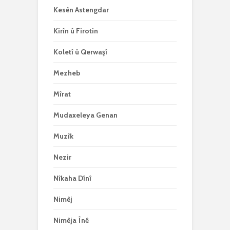
Kesên Astengdar
Kirîn û Firotin
Koletî û Qerwaşî
Mezheb
Mîrat
Mudaxeleya Genan
Muzîk
Nezir
Nîkaha Dînî
Nimêj
Nimêja Înê