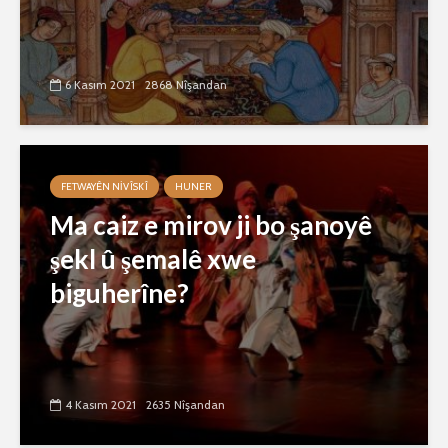
6 Kasım 2021
2868 Nîşandan
FETWAYÊN NIVÎSKÎ
HUNER
Ma caiz e mirov ji bo şanoyê
şekl û şemalê xwe
biguherîne?
4 Kasım 2021
2635 Nîşandan