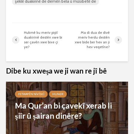
şeklê duakirinê de demên bela û mûsibetê de
Hukmê ku meriv piştî
Ma di dua de divê
duakirinê destên xwe bi
meriv herdu destên
ser çavên xwe bixe çi
xwe bide ber hev an ji
ye?
hev veqetîne?
Dibe ku xweşa we ji wan re jî bê
FETWAYÊN NIVÎSKÎ
HUNER
Ma Qur’an bi çavekî xerab li
şiîr û şairan dinêre?