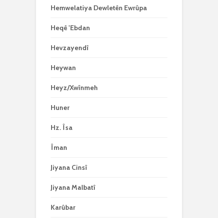
Hemwelatiya Dewletên Ewrûpa
Heqê 'Ebdan
Hevzayendî
Heywan
Heyz/Xwînmeh
Huner
Hz. Îsa
Îman
Jiyana Cinsî
Jiyana Malbatî
Karûbar