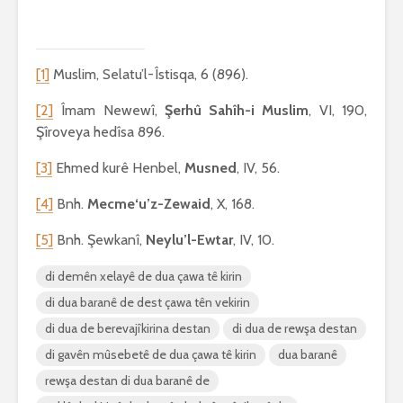
[1]
Muslim, Selatu’l-Îstisqa, 6 (896).
[2]
Îmam Newewî,
Ş
erhû Sahîh-i Muslim
, VI, 190,
Şîroveya hedîsa 896.
[3]
Ehmed kurê Henbel,
Musned
, IV, 56.
[4]
Bnh.
Mecme‘u’z-Zewaid
, X, 168.
[5]
Bnh. Şewkanî,
Neylu’l-Ewtar
, IV, 10.
di demên xelayê de dua çawa tê kirin
di dua baranê de dest çawa tên vekirin
di dua de berevajîkirina destan
di dua de rewşa destan
di gavên mûsebetê de dua çawa tê kirin
dua baranê
rewşa destan di dua baranê de