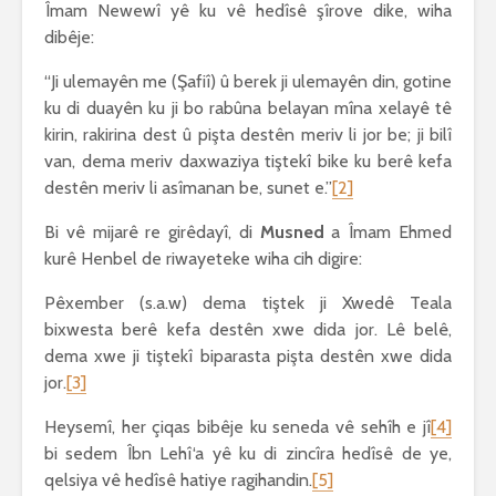
Îmam Newewî yê ku vê hedîsê şîrove dike, wiha
dibêje:
“Ji ulemayên me (Şafiî) û berek ji ulemayên din, gotine
ku di duayên ku ji bo rabûna belayan mîna xelayê tê
kirin, rakirina dest û pişta destên meriv li jor be; ji bilî
van, dema meriv daxwaziya tiştekî bike ku berê kefa
destên meriv li asîmanan be, sunet e.”
[2]
Bi vê mijarê re girêdayî, di
Musned
a Îmam Ehmed
kurê Henbel de riwayeteke wiha cih digire:
Pêxember (s.a.w) dema tiştek ji Xwedê Teala
bixwesta berê kefa destên xwe dida jor. Lê belê,
dema xwe ji tiştekî biparasta pişta destên xwe dida
jor.
[3]
Heysemî, her çiqas bibêje ku seneda vê sehîh e jî
[4]
bi sedem Îbn Lehî‘a yê ku di zincîra hedîsê de ye,
qelsiya vê hedîsê hatiye ragihandin.
[5]