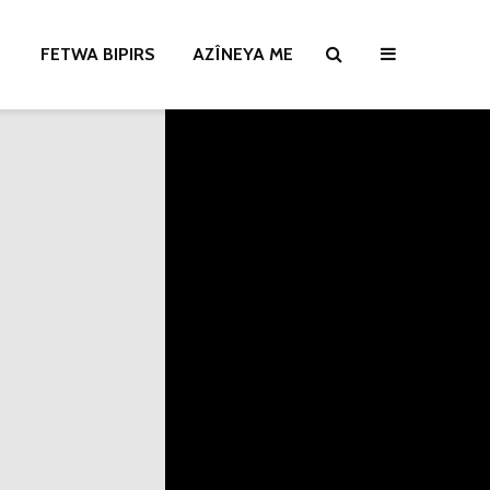
FETWA BIPIRS
AZÎNEYA ME
Ma caiz e jin bibin
Ma Qur’an bi
hakim û parêzer?
xerab li şiîr û
dinêre?
29 Ekim 2021
a
6 Kasım 2021
2634 Nîşandan
2859 Nîşandan
Hukmê li ser
kişandina cigareyê
Ma caiz e mir
çi ye?
bo şanoyê şe
şemalê xwe
28 Ekim 2021
biguherîne?
2548 Nîşandan
4 Kasım 202
î
Him kişandina
2628 Nîşandan
cigareyê him jî
xwarinên birûn ji bo
Ma bi awayek
tendirustiya
teqez heram 