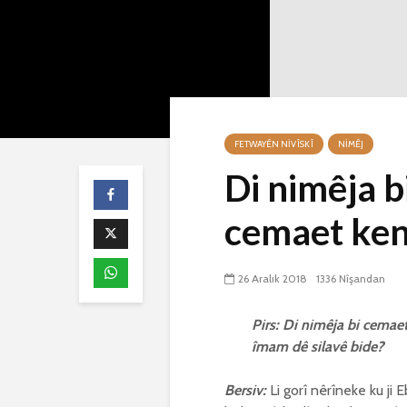
FETWAYÊN NIVÎSKÎ
NIMÊJ
Di nimêja b
cemaet keng
26 Aralık 2018
1336 Nîşandan
Pirs: Di nimêja bi cemaet
îmam dê silavê bide?
Bersiv:
Li gorî nêrîneke ku ji