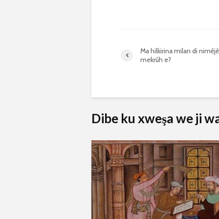
Ma hilkirina milan di nimêj
mekrûh e?
Dibe ku xweşa we ji wan