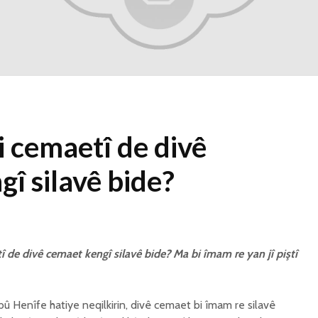
1 Kasım 2021
2336 Nîşandan
Ma kesekî bêrî
dikare li pêşiya
cemaetê melatiyê
bike?
30 Ekim 2021
2432 Nîşandan
i cemaetî de divê
î silavê bide?
î de divê cemaet kengî silavê bide? Ma bi îmam re yan jî piştî
 Ebû Henîfe hatiye neqilkirin, divê cemaet bi îmam re silavê