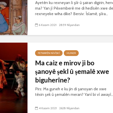
Ayetên ku rexneyan li şiîr û şairan digirin, hen
ma? Yan jî Pêxemberê me di hedîsên xwe d
rexneyeke wiha dike? Bersiv: Îslamê, şiîra...
6 Kasım 2021
2859 Nîşandan
FETWAYÊN NIVÎSKÎ
HUNER
Ma caiz e mirov ji bo
şanoyê şekl û şemalê xwe
biguherîne?
Pirs: Ma guneh e ku jin di şanoyan de xwe
têxin şek û şemalên meran? Yanî bi vî awayî..
4 Kasım 2021
2628 Nîşandan