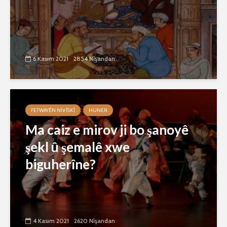
6 Kasım 2021
2854 Nîşandan
FETWAYÊN NIVÎSKÎ
HUNER
Ma caiz e mirov ji bo şanoyê
şekl û şemalê xwe
biguherîne?
4 Kasım 2021
2620 Nîşandan