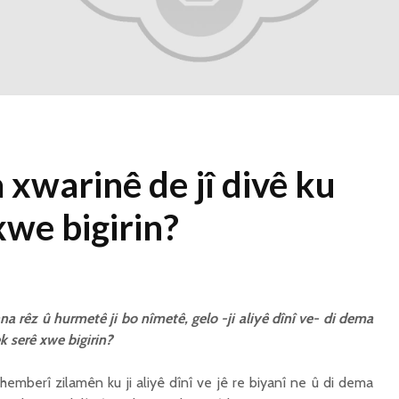
1 Kasım 2021
2331 Nîşandan
Ma kesekî bêrî
dikare li pêşiya
cemaetê melatiyê
bike?
30 Ekim 2021
2428 Nîşandan
xwarinê de jî divê ku
xwe bigirin?
na rêz û hurmetê ji bo nîmetê, gelo -ji aliyê dînî ve- di dema
ek serê xwe bigirin?
hemberî zilamên ku ji aliyê dînî ve jê re biyanî ne û di dema