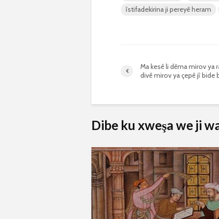
îstifadekirina ji pereyê heram
Ma kesê li dêma mirov ya r
divê mirov ya çepê jî bide 
Dibe ku xweşa we ji wan