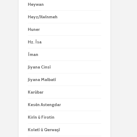
Heywan
Heyz/Xwînmeh
Huner
Hz. Îsa
Îman
Jiyana Cinsî
Jiyana Malbatî
Karûbar
Kesên Astengdar
Kirîn û Firotin
Koletî û Qerwaşî