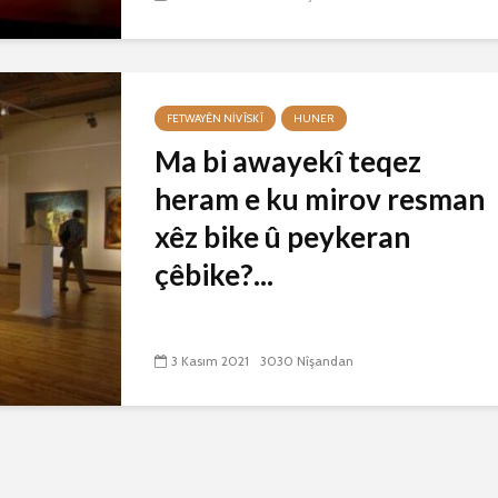
FETWAYÊN NIVÎSKÎ
HUNER
Ma bi awayekî teqez
heram e ku mirov resman
xêz bike û peykeran
çêbike?...
3 Kasım 2021
3030 Nîşandan