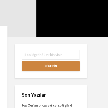
mirovan bi zirar in.
mirov resman
Gelo hukmê li ser
bike û peyke
her duyan wek hev
çêbike?
e?
3 Kasım 2021
27 Ekim 2021
3030 Nîşandan
3067 Nîşandan
LÊGERÎN
Son Yazılar
Ma Qur’an bi çavekî xerab li şiîr û