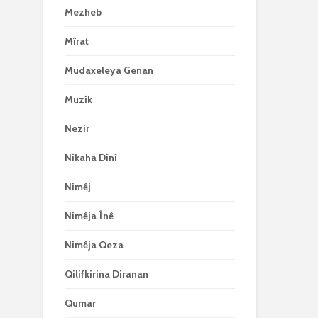
Mezheb
Mîrat
Mudaxeleya Genan
Muzîk
Nezir
Nîkaha Dînî
Nimêj
Nimêja Înê
Nimêja Qeza
Qilifkirina Diranan
Qumar