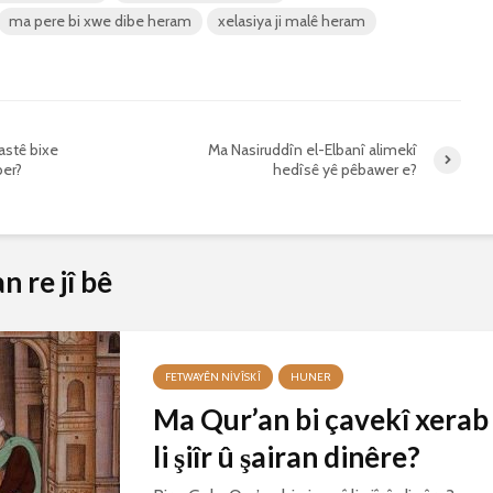
ma pere bi xwe dibe heram
xelasiya ji malê heram
astê bixe
Ma Nasiruddîn el-Elbanî alimekî
ber?
hedîsê yê pêbawer e?
 re jî bê
FETWAYÊN NIVÎSKÎ
HUNER
Ma Qur’an bi çavekî xerab
li şiîr û şairan dinêre?