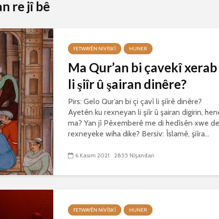
 re jî bê
FETWAYÊN NIVÎSKÎ
HUNER
Ma Qur’an bi çavekî xerab
li şiîr û şairan dinêre?
Pirs: Gelo Qur’an bi çi çavî li şiîrê dinêre?
Ayetên ku rexneyan li şiîr û şairan digirin, hen
ma? Yan jî Pêxemberê me di hedîsên xwe d
rexneyeke wiha dike? Bersiv: Îslamê, şiîra...
6 Kasım 2021
2855 Nîşandan
FETWAYÊN NIVÎSKÎ
HUNER