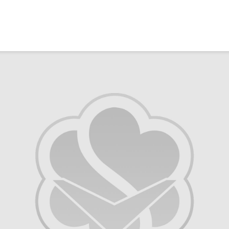
Ma caiz e mirov
silavê bide Rîyê
Pîroz ê Cenabê
Pêxember û şûşey
wê sê caran maç
bike û bibe ser
eniya xwe?
2 Kasım 2021
2771 Nîşandan
Ma tu mehzûra wê
heye mirov biçe R
û Xirqeyê Pîroz ê
Pêxemberê me
bibine?