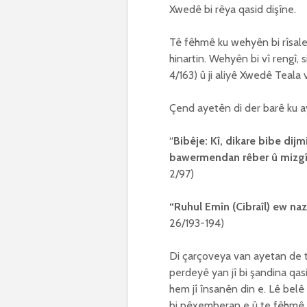
Xwedê bi rêya qasid dişîne.
Tê fêhmê ku wehyên bi rîsalet
hinartin. Wehyên bi vî rengî, 
4/163) û ji aliyê Xwedê Teala 
Çend ayetên di der barê ku ay
“
Bibêje: Kî, dikare bibe dij
bawermendan rêber û mizgîn 
2/97)
“Ruhul Emîn (Cibraîl) ew nazil
26/193-194)
Di çarçoveya van ayetan de t
perdeyê yan jî bi şandina qa
hem jî însanên din e. Lê belê 
bi pêxemberan e û te fêhmê ku 