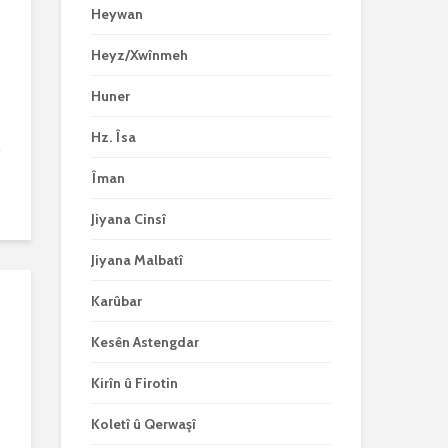
Heywan
Heyz/Xwînmeh
Huner
Hz. Îsa
.
Îman
Jiyana Cinsî
Jiyana Malbatî
Karûbar
Kesên Astengdar
Kirîn û Firotin
Koletî û Qerwaşî