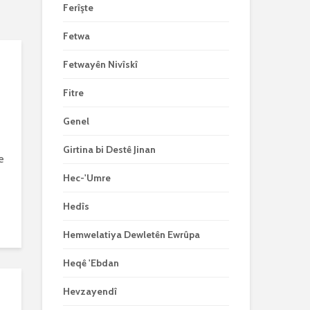
Ferîşte
Fetwa
Fetwayên Nivîskî
Fitre
Genel
Girtina bi Destê Jinan
e
e
Hec-'Umre
Hedîs
Hemwelatiya Dewletên Ewrûpa
Heqê 'Ebdan
Hevzayendî