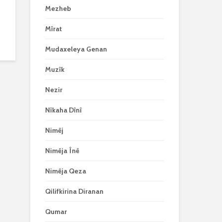
Mezheb
Mîrat
Mudaxeleya Genan
Muzîk
Nezir
Nîkaha Dînî
Nimêj
Nimêja Înê
Nimêja Qeza
Qilifkirina Diranan
Qumar