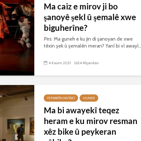
Ma caiz e mirov ji bo
şanoyê şekl û şemalê xwe
biguherîne?
Pirs: Ma guneh e ku jin di şanoyan de xwe
têxin şek û şemalên meran? Yanî bi vî awayî..
4 Kasım 2021
2624 Nîşandan
FETWAYÊN NIVÎSKÎ
HUNER
Ma bi awayekî teqez
heram e ku mirov resman
xêz bike û peykeran