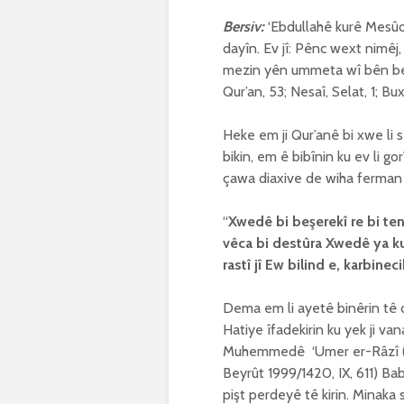
Bersiv:
‘Ebdullahê kurê Mesûd 
dayîn. Ev jî: Pênc wext nimêj,
mezin yên ummeta wî bên bexşa
Qur’an, 53; Nesaî, Selat, 1; Bu
Heke em ji Qur’anê bi xwe li s
bikin, em ê bibînin ku ev li g
çawa diaxive de wiha ferman k
“
Xwedê bi be
ş
erekî re bi te
vêca bi destûra Xwedê ya ku 
rastî jî Ew bilind e, karbinec
Dema em li ayetê binêrin tê d
Hatiye îfadekirin ku yek ji v
Muhemmedê ‘Umer er-Râzî (ö. 6
Beyrût 1999/1420, IX, 611) Bab
pişt perdeyê tê kirin. Minak