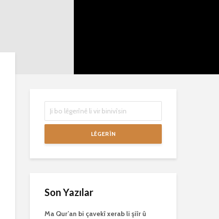
mirovan bi zirar in.
mirov resman
Gelo hukmê li ser
bike û peyke
her duyan wek hev
çêbike?
e?
3 Kasım 2021
27 Ekim 2021
3031 Nîşandan
3068 Nîşandan
LÊGERÎN
Son Yazılar
Ma Qur’an bi çavekî xerab li şiîr û