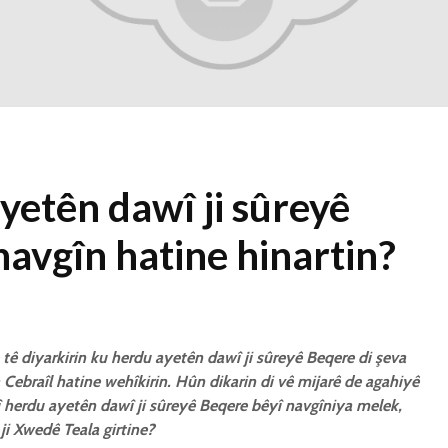
1 Kasım 2021
2334 Nîşandan
Ma kesekî bêrî
dikare li pêşiya
cemaetê melatiyê
bike?
30 Ekim 2021
2430 Nîşandan
yetên dawî ji sûreyê
avgîn hatine hinartin?
 tê diyarkirin ku herdu ayetên dawî ji sûreyê Beqere di şeva
 Cebraîl hatine wehîkirin. Hûn dikarin di vê mijarê de agahiyê
jî herdu ayetên dawî ji sûreyê Beqere bêyî navgîniya melek,
i Xwedê Teala girtine?