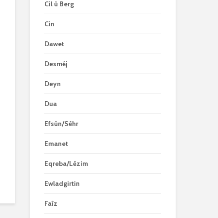
Cil û Berg
Cin
Dawet
Desmêj
Deyn
Dua
Efsûn/Sêhr
Emanet
Eqreba/Lêzim
Ewladgirtin
Faîz