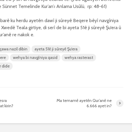
ve Sünnet Temelinde Kur’an’ı Anlama Usûlü, rp: 48-61)
r barê ku herdu ayetên dawî ji sûreyê Beqere bêyî navgîniya
i Xwedê Teala girtiye, di serî de bi ayeta 51ê ji sûreyê Şu‘era û
r’anê re nakok e.
çawa nazil dibin
ayeta 51ê ji sûreyê Şu‘era
qere
wehya bi navgîniya qasid
wehya rasterast
r dide
 esra
Ma temamê ayetên Qur’anê ne
t kirin?
6.666 ayet in?