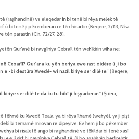
ê (ragihandinê) ve eleqedar in bi tenê bi rêya melek tê
sirf û bi tenê ji pêxemberan re tên hinartin (Beqere, 2/113; Nîsa
ve tên parastin (Cin, 72/27, 28).
etên Qur’anê bi navgîniya Cebraîl tên wehîkirin wiha ne:
minê Cebarîl? Qur’ana ku yên beriya xwe rast didêre û ji bo
e -bi destûra Xwedê- wî nazil kiriye ser dilê te
.” (Beqere,
 kiriye ser dilê te da ku tu bibî ji hi
ş
yarkeran
.” (Şu‘era,
ê fêhmê ku Xwedê Teala, ya bi rêya îlhamê (wehyê), ya ji pişt
sidekî bi temamê mirovan re dipeyive. Ev hem ji bo pêxember
wehya bi rîsaletê ango bi ragihandinê ve têkildar bi tenê xasî
ew jî sirf bi navgîniya Cebraîl tê. (Ji bo agahiyên berfirehtir