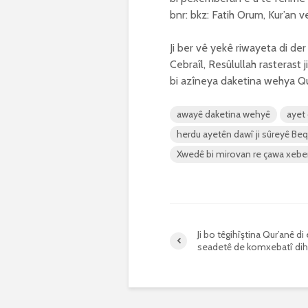
bnr: bkz: Fatih Orum, Kur’an 
Ji ber vê yekê riwayeta di de
Cebraîl, Resûlullah rasterast j
bi azîneya daketina wehya Qu
awayê daketina wehyê
ayet 
herdu ayetên dawî ji sûreyê Be
Xwedê bi mirovan re çawa xebe
Ji bo têgihîştina Qur’anê di
seadetê de komxebatî diha