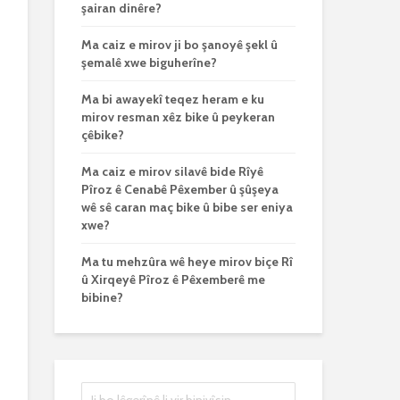
şairan dinêre?
Ma caiz e mirov ji bo şanoyê şekl û
şemalê xwe biguherîne?
Ma bi awayekî teqez heram e ku
mirov resman xêz bike û peykeran
çêbike?
Ma caiz e mirov silavê bide Rîyê
Pîroz ê Cenabê Pêxember û şûşeya
wê sê caran maç bike û bibe ser eniya
xwe?
Ma tu mehzûra wê heye mirov biçe Rî
û Xirqeyê Pîroz ê Pêxemberê me
bibine?