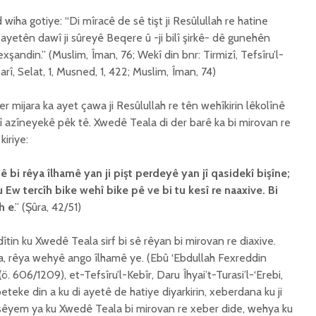
wiha gotiye: “Di mîracê de sê tişt ji Resûlullah re hatine
 ayetên dawî ji sûreyê Beqere û -ji bilî şirkê- dê gunehên
ndin.” (Muslim, Îman, 76; Wekî din bnr: Tirmizî, Tefsîru’l-
xarî, Selat, 1, Musned, 1, 422; Muslim, Îman, 74)
er mijara ka ayet çawa ji Resûlullah re tên wehîkirin lêkolînê
orî azîneyekê pêk tê. Xwedê Teala di der barê ka bi mirovan re
iriye:
nê bi rêya îlhamê yan ji pi
ş
t perdeyê yan jî qasidekî bi
ş
îne;
Ew tercîh bike wehî bike pê ve bi tu kesî re naaxive. Bi
ih e
.” (Şûra, 42/51)
îtin ku Xwedê Teala sirf bi sê rêyan bi mirovan re diaxive.
ana, rêya wehyê ango îlhamê ye. (Ebû ‘Ebdullah Fexreddin
06/1209), et-Tefsîru’l-Kebîr, Daru Îhyai’t-Turasi’l-‘Erebi,
eteke din a ku di ayetê de hatiye diyarkirin, xeberdana ku ji
a sêyem ya ku Xwedê Teala bi mirovan re xeber dide, wehya ku