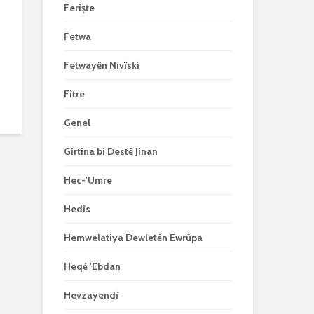
Ferîşte
Fetwa
Fetwayên Nivîskî
Fitre
Genel
Girtina bi Destê Jinan
Hec-'Umre
Hedîs
Hemwelatiya Dewletên Ewrûpa
Heqê 'Ebdan
Hevzayendî