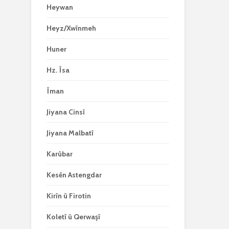
Heywan
Heyz/Xwînmeh
Huner
Hz. Îsa
Îman
Jiyana Cinsî
Jiyana Malbatî
Karûbar
Kesên Astengdar
Kirîn û Firotin
Koletî û Qerwaşî