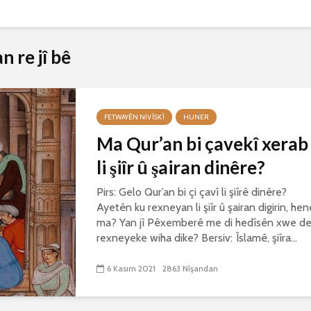
 re jî bê
FETWAYÊN NIVÎSKÎ
HUNER
Ma Qur’an bi çavekî xerab
li şiîr û şairan dinêre?
Pirs: Gelo Qur’an bi çi çavî li şiîrê dinêre?
Ayetên ku rexneyan li şiîr û şairan digirin, hen
ma? Yan jî Pêxemberê me di hedîsên xwe d
rexneyeke wiha dike? Bersiv: Îslamê, şiîra...
6 Kasım 2021
2863 Nîşandan