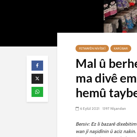
FETWAYÊN NIVÎSKÎ
KARÛBAR
Mal û berh
ma divê em 
hemû taybe
6 Eylül 2021
1397 Nîşandan
Bersiv: Ez li bazarê dixebitim
wan jî naşidînin û aciz nakin.