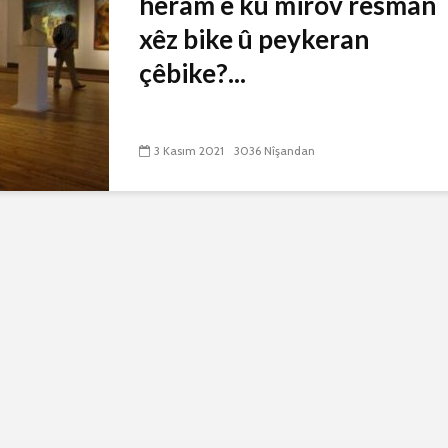
heram e ku mirov resman
xêz bike û peykeran
çêbike?...
3 Kasım 2021
3036 Nîşandan