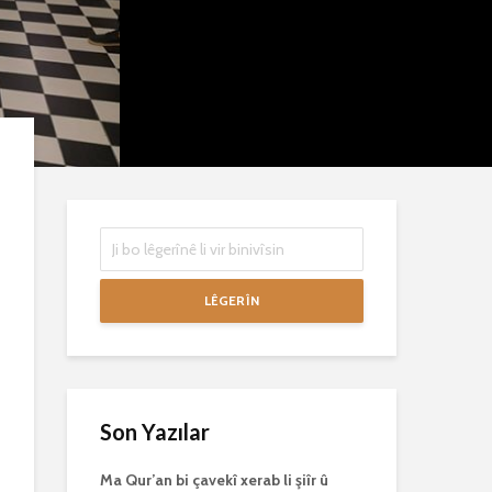
mirovan bi zirar in.
mirov resman
Gelo hukmê li ser
bike û peyke
her duyan wek hev
çêbike?
e?
3 Kasım 2021
27 Ekim 2021
3036 Nîşandan
3075 Nîşandan
LÊGERÎN
Son Yazılar
Ma Qur’an bi çavekî xerab li şiîr û