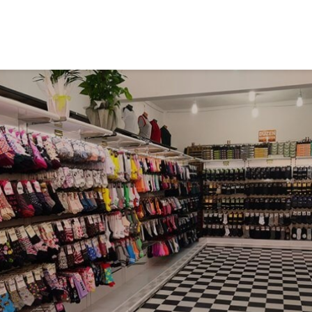
Ma caiz e mirov
silavê bide Rîyê
Pîroz ê Cenabê
Pêxember û şûşey
wê sê caran maç
bike û bibe ser
eniya xwe?
2 Kasım 2021
2777 Nîşandan
Ma tu mehzûra wê
heye mirov biçe R
û Xirqeyê Pîroz ê
Pêxemberê me
bibine?