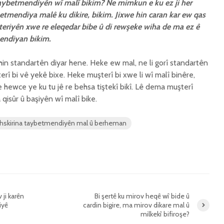
taybetmendiyên wî malî bikim? Ne mimkun e ku ez ji her
tmendiya malê ku dikire, bikim. Jixwe hin caran kar ew qas
teriyên xwe re eleqedar bibe û di rewşeke wiha de ma ez ê
endiyan bikim.
in standartên diyar hene. Heke ew mal, ne li gorî standartên
rî bi vê yekê bixe. Heke muşterî bi xwe li wî malî binêre,
ne hewce ye ku tu jê re behsa tiştekî bikî. Lê dema muşterî
 qisûr û başiyên wî malî bike.
hskirina taybetmendiyên mal û berheman
 ji karên
Bi şertê ku mirov heqê wî bide û
iyê
cardin bigire, ma mirov dikare mal û
milkekî bifiroşe?