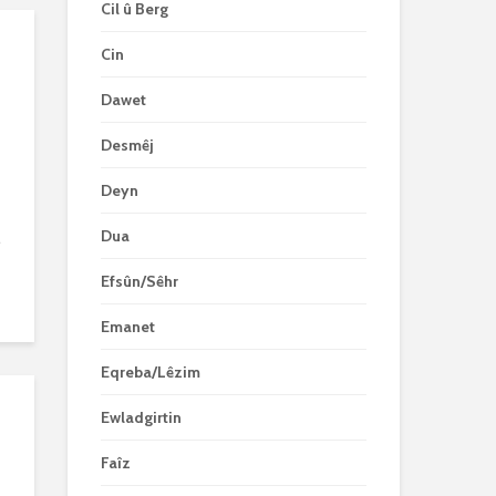
Cil û Berg
Cin
Dawet
Desmêj
Deyn
Dua
.
Efsûn/Sêhr
Emanet
Eqreba/Lêzim
Ewladgirtin
Faîz