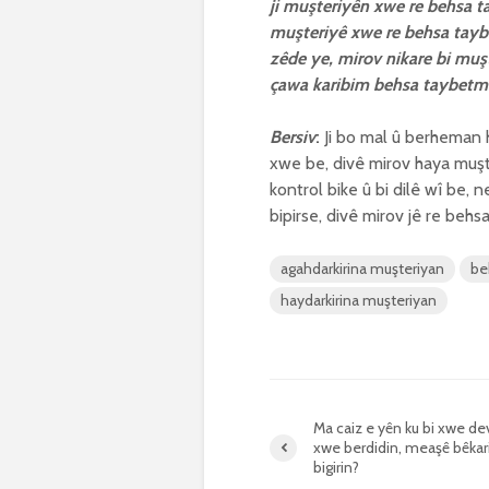
ji muşteriyên xwe re behsa 
muşteriyê xwe re behsa taybe
zêde ye, mirov nikare bi muş
çawa karibim behsa taybetm
Bersiv
:
Ji bo mal û berheman h
xwe be, divê mirov haya muşte
kontrol bike û bi dilê wî be, 
bipirse, divê mirov jê re behsa
agahdarkirina muşteriyan
be
haydarkirina muşteriyan
Ma caiz e yên ku bi xwe dev
xwe berdidin, meaşê bêkar
bigirin?