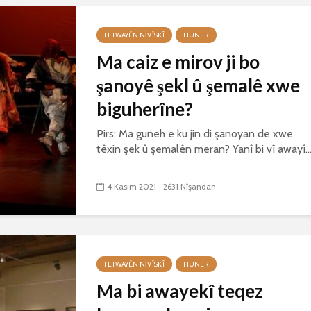
FETWAYÊN NIVÎSKÎ
HUNER
Ma caiz e mirov ji bo
şanoyê şekl û şemalê xwe
biguherîne?
Pirs: Ma guneh e ku jin di şanoyan de xwe
têxin şek û şemalên meran? Yanî bi vî awayî..
4 Kasım 2021
2631 Nîşandan
FETWAYÊN NIVÎSKÎ
HUNER
Ma bi awayekî teqez