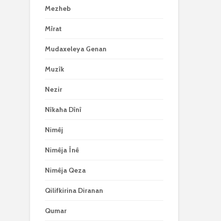
Mezheb
Mîrat
Mudaxeleya Genan
Muzîk
Nezir
Nîkaha Dînî
Nimêj
Nimêja Înê
Nimêja Qeza
Qilifkirina Diranan
Qumar