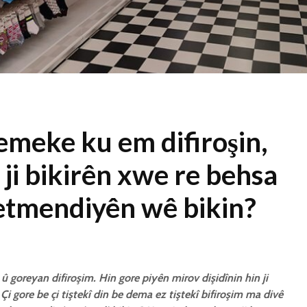
1 Kasım 2021
2340 Nîşandan
Ma kesekî bêrî
dikare li pêşiya
cemaetê melatiyê
bike?
30 Ekim 2021
2434 Nîşandan
emeke ku em difiroşin,
ji bikirên xwe re behsa
tmendiyên wê bikin?
 û goreyan difiroşim. Hin gore piyên mirov dişidînin hin ji
 Çi gore be çi tiştekî din be dema ez tiştekî bifiroşim ma divê