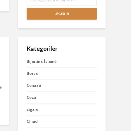
LÊGERÎN
Kategoriler
Bijartina Îslamê
Borsa
Cenaze
e
e
Ceza
cigare
Cîhad