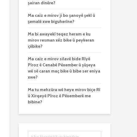
şairan dinêre?
Ma caiz e mirov ji bo şanoyê şekl û
şemalê xwe biguherîne?
Ma bi awayekî teqez heram e ku
mirov resman xêz bike û peykeran
çêbike?
Ma caiz e mirov silavê bide Rîyê
Pîroz ê Cenabê Pêxember û şûşeya
wê sê caran maç bike û bibe ser eniya
xwe?
Ma tu mehzûra wê heye mirov biçe Rî
û Xirqeyê Pîroz ê Pêxemberê me
bibine?