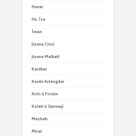
Huner
Hz. Îsa
Îman
Jiyana Cinsî
Jiyana Malbatî
Karûbar
Kesên Astengdar
Kirîn û Firotin
Koletî û Qerwaşî
Mezheb
Mîrat