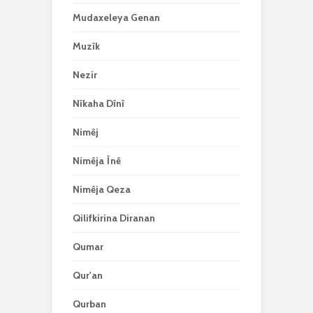
Mudaxeleya Genan
Muzîk
Nezir
Nîkaha Dînî
Nimêj
Nimêja Înê
Nimêja Qeza
Qilifkirina Diranan
Qumar
Qur'an
Qurban