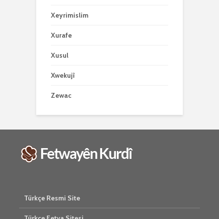
Xeyrimislim
Xurafe
Xusul
Xwekujî
Zewac
Türkçe Resmi Site
Türkçe Fetva Sitesi