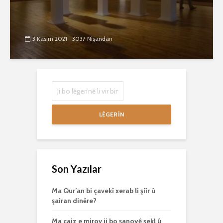
3 Kasım 2021
3037 Nîşandan
LÊGERÎN
Son Yazılar
Ma Qur’an bi çavekî xerab li şiîr û
şairan dinêre?
Ma caiz e mirov ji bo şanoyê şekl û