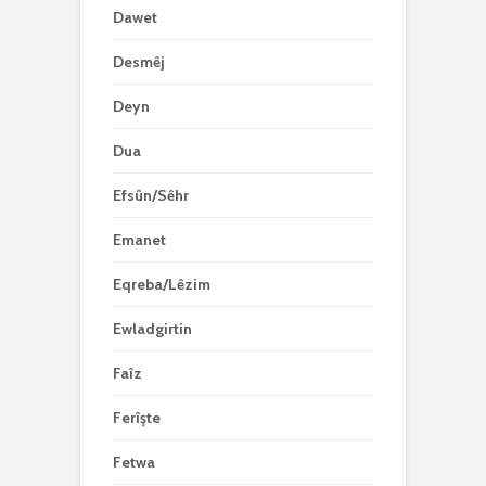
Dawet
Desmêj
Deyn
Dua
Efsûn/Sêhr
Emanet
Eqreba/Lêzim
Ewladgirtin
Faîz
Ferîşte
Fetwa