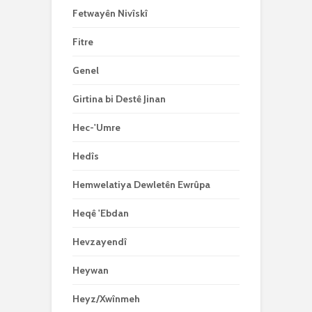
Fetwayên Nivîskî
Fitre
Genel
Girtina bi Destê Jinan
Hec-'Umre
Hedîs
Hemwelatiya Dewletên Ewrûpa
Heqê 'Ebdan
Hevzayendî
Heywan
Heyz/Xwînmeh