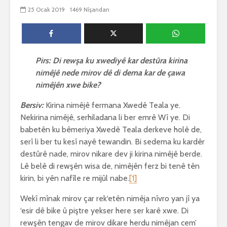
biguherîn
25 Ocak 2019
1469 Nîşandan
2553 Nîşandan
 wê
4 Kasım 
e Rî
Him kişandina
2631 Nîşand
 ê
cigareyê him jî
xwarinên birûn ji bo
Ma bi awa
tendirustiya
teqez her
Pirs: Di rewşa ku xwediyê kar destûra kirina
mirovan bi zirar in.
mirov res
nimêjê nede mirov dê di dema kar de çawa
Gelo hukmê li ser
bike û pe
nimêjên xwe bike?
her duyan wek hev
çêbike?
e?
3 Kasım 
Bersiv:
Kirina nimêjê fermana Xwedê Teala ye.
27 Ekim 2021
3037 Nîşan
Nekirina nimêjê, serhiladana li ber emrê Wî ye. Di
iyê
3075 Nîşandan
babetên ku bêmeriya Xwedê Teala derkeve holê de,
serî li ber tu kesî nayê tewandin. Bi sedema ku kardêr
destûrê nade, mirov nikare dev ji kirina nimêjê berde.
Lê belê di rewşên wisa de, nimêjên ferz bi tenê tên
kirin, bi yên nafîle re mijûl nabe.
[1]
Wekî mînak mirov çar rek‘etên nimêja nîvro yan jî ya
‘esir dê bike û piştre yekser here ser karê xwe. Di
rewşên tengav de mirov dikare herdu nimêjan cem’