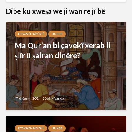
Dibe ku xweşa we ji wan re jî bê
FETWAYÊN NIVÎSKÎ
HUNER
Ma Qur’an bi çavekî xerab li
şiîr û şairan dinêre?
6 Kasım 2021
2863 Nîşandan
FETWAYÊN NIVÎSKÎ
HUNER