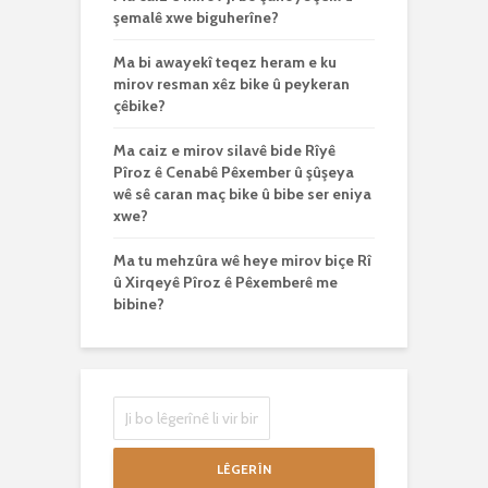
şemalê xwe biguherîne?
Ma bi awayekî teqez heram e ku
mirov resman xêz bike û peykeran
çêbike?
Ma caiz e mirov silavê bide Rîyê
Pîroz ê Cenabê Pêxember û şûşeya
wê sê caran maç bike û bibe ser eniya
xwe?
Ma tu mehzûra wê heye mirov biçe Rî
û Xirqeyê Pîroz ê Pêxemberê me
bibine?
LÊGERÎN