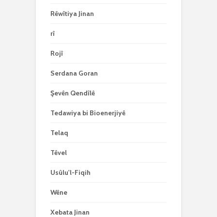
Rêwîtiya Jinan
rî
Rojî
Serdana Goran
Şevên Qendîlê
Tedawiya bi Bioenerjiyê
Telaq
Têvel
Usûlu'l-Fiqih
Wêne
Xebata Jinan