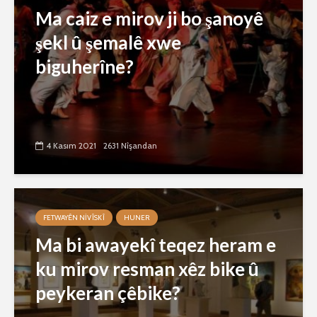
Ma caiz e mirov ji bo şanoyê
şekl û şemalê xwe
biguherîne?
4 Kasım 2021
2631 Nîşandan
FETWAYÊN NIVÎSKÎ
HUNER
Ma bi awayekî teqez heram e
ku mirov resman xêz bike û
peykeran çêbike?