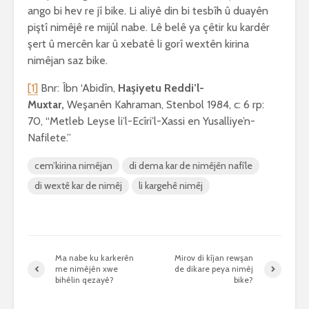
ango bi hev re jî bike. Li aliyê din bi tesbîh û duayên
piştî nimêjê re mijûl nabe. Lê belê ya çêtir ku kardêr
şert û mercên kar û xebatê li gorî wextên kirina
nimêjan saz bike.
[1]
Bnr: Îbn ‘Abidîn,
Haşiyetu
Reddi’l-
Muxtar,
Weşanên Kahraman, Stenbol 1984, c: 6 rp:
70, “Metleb Leyse li’l-Ecîri’l-Xassi en Yusalliye’n-
Nafilete.”
cem’kirina nimêjan
di dema kar de nimêjên nafîle
di wextê kar de nimêj
li kargehê nimêj
Ma nabe ku karkerên
Mirov di kîjan rewşan
me nimêjên xwe
de dikare peya nimêj
bihêlin qezayê?
bike?