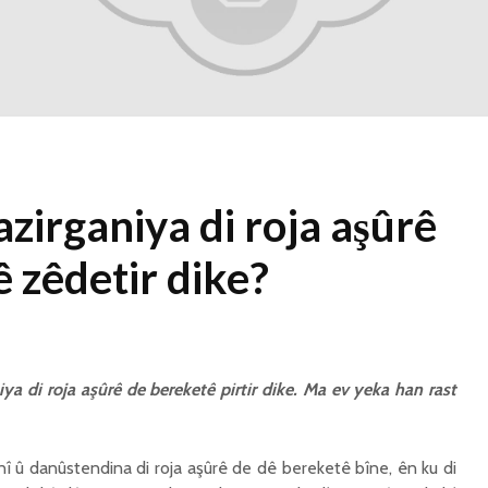
1 Kasım 2021
2330 Nîşandan
Ma kesekî bêrî
dikare li pêşiya
cemaetê melatiyê
bike?
30 Ekim 2021
2426 Nîşandan
azirganiya di roja aşûrê
 zêdetir dike?
iya di roja aşûrê de bereketê pirtir dike. Ma ev yeka han rast
nî û danûstendina di roja aşûrê de dê bereketê bîne, ên ku di