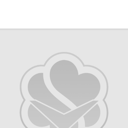
Ma caiz e mirov
silavê bide Rîyê
Pîroz ê Cenabê
Pêxember û şûşey
wê sê caran maç
bike û bibe ser
eniya xwe?
2 Kasım 2021
2768 Nîşandan
Ma tu mehzûra wê
heye mirov biçe R
û Xirqeyê Pîroz ê
Pêxemberê me
bibine?