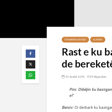
FETWAYÊN NIVÎSKÎ
XURAFE
Rast e ku b
de bereketê
10 Aralık 2015
1759 Nîşandan
Pirs: Dibêjin ku bazirgan
e?
Bersiv:
Di derbarê ku bazirga