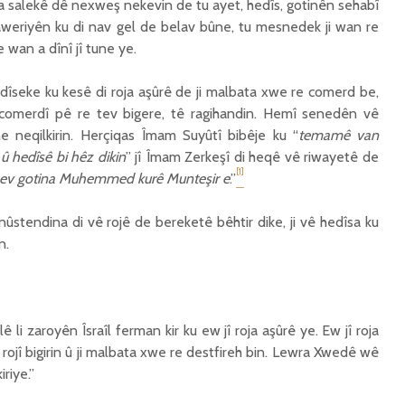
ta salekê dê nexweş nekevin de tu ayet, hedîs, gotinên sehabî
baweriyên ku di nav gel de belav bûne, tu mesnedek ji wan re
e wan a dînî jî tune ye.
îseke ku kesê di roja aşûrê de ji malbata xwe re comerd be,
 comerdî pê re tev bigere, tê ragihandin. Hemî senedên vê
e neqilkirin. Herçiqas Îmam Suyûtî bibêje ku “
temamê van
 û hedîsê bi hêz dikin
” jî Îmam Zerkeşî di heqê vê riwayetê de
[1]
, ev gotina Muhemmed kurê Munteşir e
.”
ûstendina di vê rojê de bereketê bêhtir dike, ji vê hedîsa ku
n.
alê li zaroyên Îsraîl ferman kir ku ew jî roja aşûrê ye. Ew jî roja
ojî bigirin û ji malbata xwe re destfireh bin. Lewra Xwedê wê
riye.”